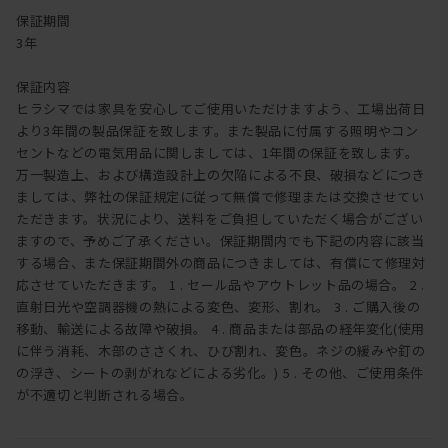
保証期間
3年
保証内容
ヒラシマでは家具を安心してご使用いただけますよう、工場出荷日
より3年間の製品保証を致します。また製品に付属する照明やコン
セントなどの電気用品に関しましては、1年間の保証を致します。
万一製造上、および構造設計上の欠陥による不良、破損などにつき
ましては、弊社の保証規定に従って無償で修理または交換させてい
ただきます。状況により、送料をご負担していただく場合がござい
ますので、予めご了承ください。保証期間内でも下記の内容に該当
する場合、また保証期間外の商品につきましては、有償にて修理対
応させていただきます。 1 . セール品やアウトレット品の場合。 2 .
直射日光や空調器機の熱による変色、変形、割れ。 3 . ご購入後の
移動、輸送による故障や破損。 4 . 商品または部品の経年変化(使用
に伴う消耗、木部のささくれ、ひび割れ、変色。ネジの緩みや釘の
の浮き、シートの剥がれなどによる劣化。) 5 . その他、ご使用条件
が不適切と判断される場合。