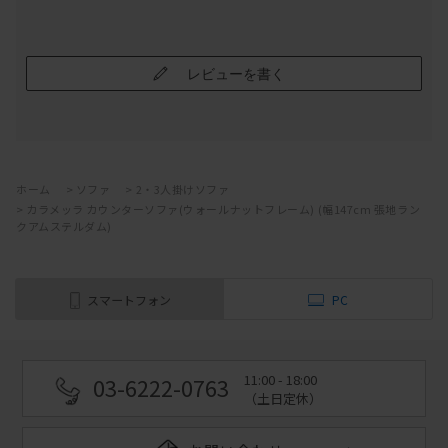
レビューを書く
ホーム
>
ソファ
>
2・3人掛けソファ
>
カラメッラ カウンターソファ(ウォールナットフレーム) (幅147cm 張地ラン
クアムステルダム)
スマートフォン
PC
11:00 - 18:00
03-6222-0763
（土日定休）