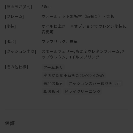
カウンターがボトルやおつまみ置きになるし、
[座面高さ(SH)]
38cm
ホームパーティーのときは料理を大皿で並べても。。。。
※「節少なめ」のご注文につきましては、別途お見積りにて承って
おります。
[フレーム]
ウォールナット無垢材（節有り）・突板
もちろん搬入・搬出時はカウンター部分を取り外すことが可能で
ご希望の場合は
お問い合わせ
ください。
[塗装]
オイル仕上げ ※オプションでウレタン塗装に
す。
変更可
まあそれでも無垢材を贅沢に使用しているので、軽くはありません
[張地]
ファブリック、皮革
が・・・
[クッション中身]
スモールフェザー,高硬度ウレタンフォーム,チ
クッションは取り外しの出来るカバーリングタイプなのでドライク
ップウレタン,コイルスプリング
リーニングが可能です。
[その他仕様]
アームあり
ソファと一緒に替えカバーもお求め頂けますので、
季節ごとに違った色でお楽しみ頂くのもお薦めです！
座面かため＋背もたれやわらかめ
張地選択可
クッションカバー取り外し可
脚選択可
ドライクリーニング
保証