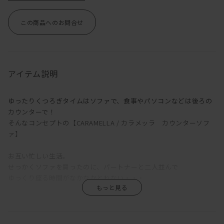
この商品へのお問合せ
アイテム説明
ゆったりくつろぎタイムはソファで、食事やパソコンなどは後ろの
カウンターで！
そんなコンセプトの【CARAMELLA / カラメッラ カウンターソフ
ァ】
お互い忙しい生活。
せっかくソファを買ったのに、パートナーと二人並んで
ゆっくり座る時間がなかなかとれない・・・
かたやソファでゴロゴロ。
かたやダイニングでカタカタ。