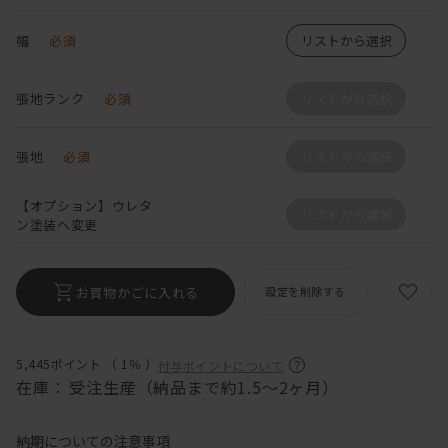
幅
必須
リストから選択
張地ランク
必須
リストから選択
張地
必須
リストから選択
【オプション】ウレタ
リストから選択
ン塗装へ変更
お買物かごに入れる
設定を削除する
5,445ポイント （
1％
）
付与ポイントについて
在庫：
受注生産（納品まで約1.5～2ヶ月）
納期についての注意事項