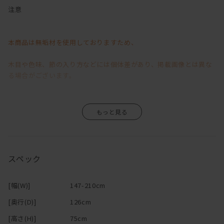
減っていく二人の会話・・・
注意
そんな危機を救うかもしれない（？！）カウンターソファ。
本商品は無垢材を使用しておりますため、
ソファの後ろにテーブルが合体したようなこのソファで過ごす時間
は、
木目や色味、節の入り方などには個体差があり、掲載画像とは異な
お互い別々のことをしていても、なんとなく一緒にいる感じがす
る場合がございます。
る。
わざわざ呼んだりするのは、面倒で
そのため、「イメージと異なる」といった理由による返品・交換は
「まぁいっか」と思ったり、照れくさかったりするけど、
すぐそこにいるから、「ちょっとこれどう思う？」「一杯呑まな
お受けいたしかねますので、あらかじめご了承くださいますようお
い？」
願い申し上げます。
なんて声もかけやすい。
スペック
カウンター＋ソファでリビングダイニングを兼用できちゃうから、
無垢材ならではの風合いや経年変化が商品の魅力の一つですので、
大きなダイニングテーブルが置けない間取りでも、空間を広く使え
[幅(W)]
147-210cm
ます！
その味わいをお楽しみいただきながら、末永くご愛用いただけます
[奥行(D)]
126cm
テレビを見ながらパソコンや作業ができるのも嬉しい！
と幸いです。
ソファに2人ゆっくり座ってお酒を飲むときは、
[高さ(H)]
75cm