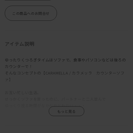
この商品へのお問合せ
アイテム説明
ゆったりくつろぎタイムはソファで、食事やパソコンなどは後ろの
カウンターで！
そんなコンセプトの【CARAMELLA / カラメッラ カウンターソフ
ァ】
お互い忙しい生活。
せっかくソファを買ったのに、パートナーと二人並んで
ゆっくり座る時間がなかなかとれない・・・
かたやソファでゴロゴロ。
かたやダイニングでカタカタ。