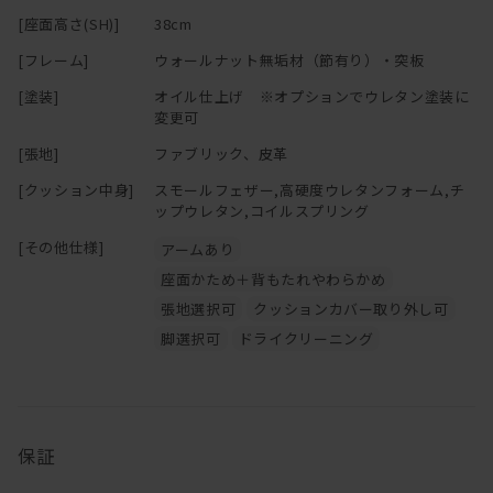
カウンターがボトルやおつまみ置きになるし、
[座面高さ(SH)]
38cm
ホームパーティーのときは料理を大皿で並べても。。。。
※「節少なめ」のご注文につきましては、別途お見積りにて承って
おります。
[フレーム]
ウォールナット無垢材（節有り）・突板
もちろん搬入・搬出時はカウンター部分を取り外すことが可能で
ご希望の場合は
お問い合わせ
ください。
[塗装]
オイル仕上げ ※オプションでウレタン塗装に
す。
変更可
まあそれでも無垢材を贅沢に使用しているので、軽くはありません
[張地]
ファブリック、皮革
が・・・
[クッション中身]
スモールフェザー,高硬度ウレタンフォーム,チ
クッションは取り外しの出来るカバーリングタイプなのでドライク
ップウレタン,コイルスプリング
リーニングが可能です。
[その他仕様]
アームあり
ソファと一緒に替えカバーもお求め頂けますので、
季節ごとに違った色でお楽しみ頂くのもお薦めです！
座面かため＋背もたれやわらかめ
張地選択可
クッションカバー取り外し可
脚選択可
ドライクリーニング
保証