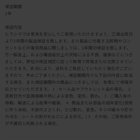
保証期間
3年
保証内容
ヒラシマでは家具を安心してご使用いただけますよう、工場出荷日
より3年間の製品保証を致します。また製品に付属する照明やコン
セントなどの電気用品に関しましては、1年間の保証を致します。
万一製造上、および構造設計上の欠陥による不良、破損などにつき
ましては、弊社の保証規定に従って無償で修理または交換させてい
ただきます。状況により、送料をご負担していただく場合がござい
ますので、予めご了承ください。保証期間内でも下記の内容に該当
する場合、また保証期間外の商品につきましては、有償にて修理対
応させていただきます。 1 . セール品やアウトレット品の場合。 2 .
直射日光や空調器機の熱による変色、変形、割れ。 3 . ご購入後の
移動、輸送による故障や破損。 4 . 商品または部品の経年変化(使用
に伴う消耗、木部のささくれ、ひび割れ、変色。ネジの緩みや釘の
の浮き、シートの剥がれなどによる劣化。) 5 . その他、ご使用条件
が不適切と判断される場合。