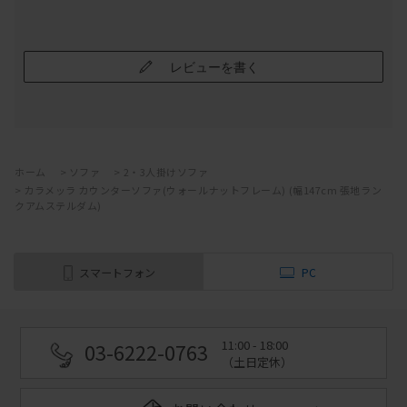
レビューを書く
ホーム
>
ソファ
>
2・3人掛けソファ
>
カラメッラ カウンターソファ(ウォールナットフレーム) (幅147cm 張地ラン
クアムステルダム)
スマートフォン
PC
11:00 - 18:00
03-6222-0763
（土日定休）