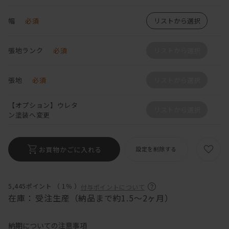
幅
必須
リストから選択
張地ランク
必須
リストから選択
張地
必須
リストから選択
【オプション】ウレタ
リストから選択
ン塗装へ変更
お買物かごに入れる
設定を削除する
5,445ポイント （
1％
）
付与ポイントについて
在庫：
受注生産（納品まで約1.5～2ヶ月）
納期についての注意事項