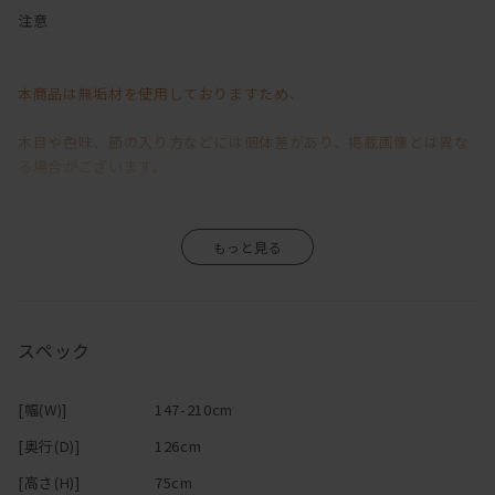
減っていく二人の会話・・・
注意
そんな危機を救うかもしれない（？！）カウンターソファ。
本商品は無垢材を使用しておりますため、
ソファの後ろにテーブルが合体したようなこのソファで過ごす時間
は、
木目や色味、節の入り方などには個体差があり、掲載画像とは異な
お互い別々のことをしていても、なんとなく一緒にいる感じがす
る場合がございます。
る。
わざわざ呼んだりするのは、面倒で
そのため、「イメージと異なる」といった理由による返品・交換は
「まぁいっか」と思ったり、照れくさかったりするけど、
すぐそこにいるから、「ちょっとこれどう思う？」「一杯呑まな
お受けいたしかねますので、あらかじめご了承くださいますようお
い？」
願い申し上げます。
なんて声もかけやすい。
スペック
カウンター＋ソファでリビングダイニングを兼用できちゃうから、
無垢材ならではの風合いや経年変化が商品の魅力の一つですので、
大きなダイニングテーブルが置けない間取りでも、空間を広く使え
[幅(W)]
147-210cm
ます！
その味わいをお楽しみいただきながら、末永くご愛用いただけます
[奥行(D)]
126cm
テレビを見ながらパソコンや作業ができるのも嬉しい！
と幸いです。
ソファに2人ゆっくり座ってお酒を飲むときは、
[高さ(H)]
75cm