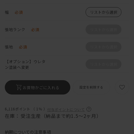
幅
必須
リストから選択
張地ランク
必須
リストから選択
張地
必須
リストから選択
【オプション】ウレタ
リストから選択
ン塗装へ変更
お買物かごに入れる
設定を削除する
6,116ポイント （
1％
）
付与ポイントについて
在庫：
受注生産（納品まで約1.5～2ヶ月）
納期についての注意事項