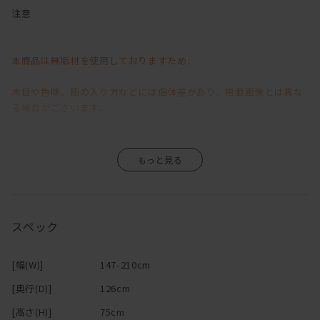
減っていく二人の会話・・・
注意
そんな危機を救うかもしれない（？！）カウンターソファ。
本商品は無垢材を使用しておりますため、
ソファの後ろにテーブルが合体したようなこのソファで過ごす時間
は、
木目や色味、節の入り方などには個体差があり、掲載画像とは異な
お互い別々のことをしていても、なんとなく一緒にいる感じがす
る場合がございます。
る。
わざわざ呼んだりするのは、面倒で
そのため、「イメージと異なる」といった理由による返品・交換は
「まぁいっか」と思ったり、照れくさかったりするけど、
すぐそこにいるから、「ちょっとこれどう思う？」「一杯呑まな
お受けいたしかねますので、あらかじめご了承くださいますようお
い？」
願い申し上げます。
なんて声もかけやすい。
スペック
カウンター＋ソファでリビングダイニングを兼用できちゃうから、
無垢材ならではの風合いや経年変化が商品の魅力の一つですので、
大きなダイニングテーブルが置けない間取りでも、空間を広く使え
[幅(W)]
147-210cm
ます！
その味わいをお楽しみいただきながら、末永くご愛用いただけます
[奥行(D)]
126cm
テレビを見ながらパソコンや作業ができるのも嬉しい！
と幸いです。
ソファに2人ゆっくり座ってお酒を飲むときは、
[高さ(H)]
75cm