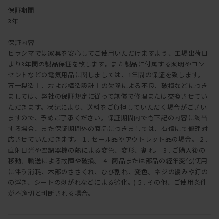
保証期間
3年
保証内容
ヒラシマでは家具を安心してご使用いただけますよう、工場出荷日
より3年間の製品保証を致します。また製品に付属する照明やコン
セントなどの電気用品に関しましては、1年間の保証を致します。
万一製造上、および構造設計上の欠陥による不良、破損などにつき
ましては、弊社の保証規定に従って無償で修理または交換させてい
ただきます。状況により、送料をご負担していただく場合がござい
ますので、予めご了承ください。保証期間内でも下記の内容に該当
する場合、また保証期間外の商品につきましては、有償にて修理対
応させていただきます。 1 . セール品やアウトレット品の場合。 2 .
直射日光や空調器機の熱による変色、変形、割れ。 3 . ご購入後の
移動、輸送による故障や破損。 4 . 商品または部品の経年変化(使用
に伴う消耗、木部のささくれ、ひび割れ、変色。ネジの緩みや釘の
の浮き、シートの剥がれなどによる劣化。) 5 . その他、ご使用条件
が不適切と判断される場合。