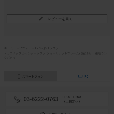
レビューを書く
ホーム
>
ソファ
>
2・3人掛けソファ
>
カラメッラ カウンターソファ(ウォールナットフレーム) (幅189cm 張地ラン
クパナマ)
スマートフォン
PC
11:00 - 18:00
03-6222-0763
（土日定休）