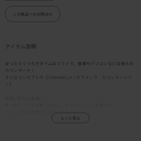
この商品へのお問合せ
アイテム説明
ゆったりくつろぎタイムはソファで、食事やパソコンなどは後ろの
カウンターで！
そんなコンセプトの【CARAMELLA / カラメッラ カウンターソフ
ァ】
お互い忙しい生活。
せっかくソファを買ったのに、パートナーと二人並んで
ゆっくり座る時間がなかなかとれない・・・
かたやソファでゴロゴロ。
かたやダイニングでカタカタ。