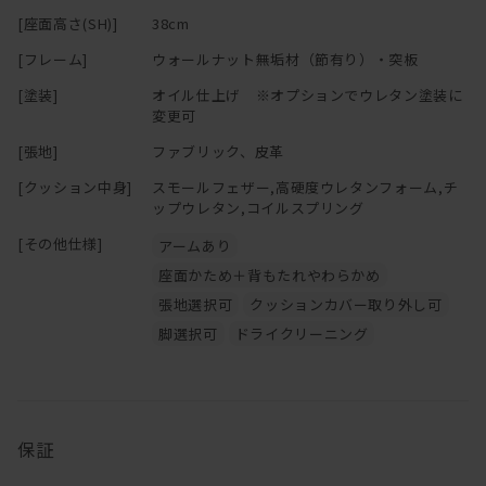
カウンターがボトルやおつまみ置きになるし、
[座面高さ(SH)]
38cm
ホームパーティーのときは料理を大皿で並べても。。。。
※「節少なめ」のご注文につきましては、別途お見積りにて承って
おります。
[フレーム]
ウォールナット無垢材（節有り）・突板
もちろん搬入・搬出時はカウンター部分を取り外すことが可能で
ご希望の場合は
お問い合わせ
ください。
[塗装]
オイル仕上げ ※オプションでウレタン塗装に
す。
変更可
まあそれでも無垢材を贅沢に使用しているので、軽くはありません
[張地]
ファブリック、皮革
が・・・
[クッション中身]
スモールフェザー,高硬度ウレタンフォーム,チ
クッションは取り外しの出来るカバーリングタイプなのでドライク
ップウレタン,コイルスプリング
リーニングが可能です。
[その他仕様]
アームあり
ソファと一緒に替えカバーもお求め頂けますので、
季節ごとに違った色でお楽しみ頂くのもお薦めです！
座面かため＋背もたれやわらかめ
張地選択可
クッションカバー取り外し可
脚選択可
ドライクリーニング
保証