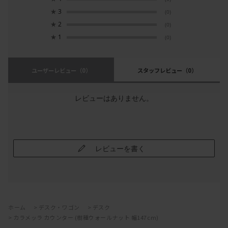
★
3
(0)
★
2
(0)
★
1
(0)
ユーザーレビュー
（0）
スタッフレビュー
（0）
レビューはありません。
レビューを書く
ホーム
>
デスク・ワゴン
>
デスク
>
カラメッラ カウンター (樹種ウォールナット 幅147cm)