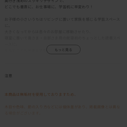
奥行き浅めのスッキリデザインで、
どこでも書斎に、お仕事場に、学習机に早変わり！
お子様の小さいうちはリビングに置いて家族を感じる学習スペース
に。
大きくなってからは各々のお部屋に移動させたり、
寝室に置いて奥さま・旦那さま用の就寝前のちょっとした読書スペ
ースに、
なんてことも出来ますね。
シンプルなデザインなので空間を選ばず、どんなお部屋にも合わせ
やすい。
また、無垢材で作られているので、ついた傷はヤスリで削ることに
注意
よって
消すことができちゃいます。
ついた傷を、味や思い出として残していくのも一つの楽しみ方。
本商品は無垢材を使用しておりますため、
何ヶ月かに一度オイルを塗るメンテナンスをしてあげると、
とても触り心地の良い木に育ちます。
木目や色味、節の入り方などには個体差があり、掲載画像とは異な
私たちのような家具好き人間は、天板の木にウットリしてしまって
る場合がございます。
しばし作業を忘れちゃう、なんてことも…