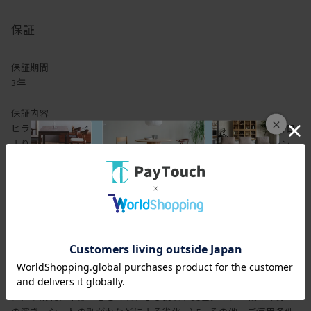
保証
保証期間
3年
保証内容
×
ヒラシマでは家具を安心してご使用いただけますよう、工場出荷日
より3年間の製品保証を致します。また製品に付属する照明やコン
セントなどの電気用品に関しましては、1年間の保証を致します。
万一製造上、および構造設計上の欠陥による不良、破損などにつき
ましては、弊社の保証規定に従って無償で修理または交換させてい
ただきます。状況により、送料をご負担していただく場合がござい
ますので、予めご了承ください。保証期間内でも下記の内容に該当
する場合、また保証期間外の商品につきましては、有償にて修理対
応させていただきます。 1 . セール品やアウトレット品の場合。 2 .
直射日光や空調器機の熱による変色、変形、割れ。 3 . ご購入後の
移動、輸送による故障や破損。 4 . 商品または部品の経年変化(使用
に伴う消耗、木部のささくれ、ひび割れ、変色。ネジの緩みや釘の