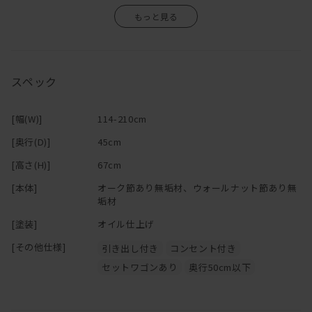
木材は、上品な濃い色味でリグナでも断トツ人気のウォールナット
そのため、「イメージと異なる」といった理由による返品・交換は
か
ナチュラルで床色にも合わせやすいオークの2種類よりお選びいた
お受けいたしかねますので、あらかじめご了承くださいますようお
だけます。
願い申し上げます。
お部屋のどこに移動させても一番しっくりくるサイズ・お色をお選
スペック
びください♪
無垢材ならではの風合いや経年変化が商品の魅力の一つですので、
[幅(W)]
114-210cm
その味わいをお楽しみいただきながら、末永くご愛用いただけます
[奥行(D)]
45cm
と幸いです。
[高さ(H)]
67cm
[本体]
オーク節あり無垢材、ウォールナット節あり無
※「節少なめ」のご注文につきましては、別途お見積りにて承って
垢材
おります。
[塗装]
オイル仕上げ
ご希望の場合は
お問い合わせ
ください。
[その他仕様]
引き出し付き
コンセント付き
セットワゴンあり
奥行50cm以下