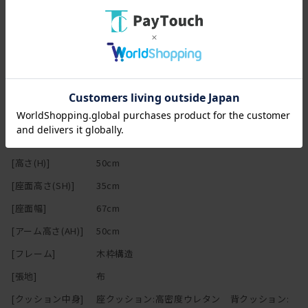
スペック
[幅(W)]
97-291cm
[奥行(D)]
97-194cm ※ソファ部分：97cm、※ソファ部
分：97cm、※ソファ部分：97cm、※ソファ部
分：97cm、※ソファ部分：97cm
[高さ(H)]
50cm
[座面高さ(SH)]
35cm
[座面幅]
67cm
[アーム高さ(AH)]
50cm
[フレーム]
木枠構造
[張地]
布
[クッション中身]
座クッション:高密度ウレタン 背クッション: