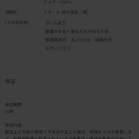
フェザー100%
[脚部]
スチール 焼付塗装（黒）
[その他仕様]
アームあり
座面かため＋背もたれやわらかめ
張地選択可
ルンバOK
収納付き
レザーソファ
保証
保証期間
10年
保証内容
製造上の欠陥が原因で不具合が生じた場合、修理または交換致しま
す。取扱説明書に記載されている注意事項・保証対象外の行為によ