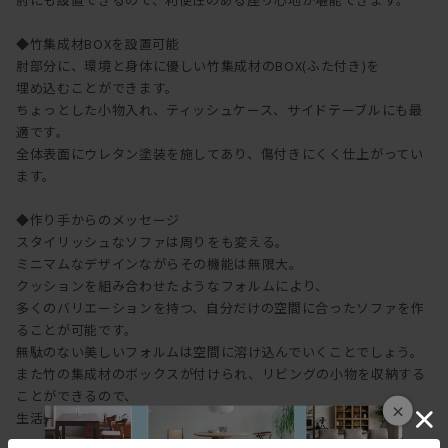
◆竹集成材BOXを設置可能
肘部分に、環境と身体に優しい竹集成材のBOX(ふた付き)を
埋め込むことができます。
ちょっとした小物入れ、ティッシュケース、サイドテーブルにも最
適です。
全体表面にウレタン塗装を施してあり、傷付きにくく仕上がってい
ます。
◆作り手からのメッセージ
スタイリッシュなソファは周りをも変える。
ミニマムなデザインながらその機能は無限大。
クッションを組み合わせたようなフォルムにより、
多くのバリエーションを持つ、自分だけの空間に合ったソファを作
ることが可能です。
無駄のない美しいフォルムは空間に溶け込んでいくことでしょう。
また竹の集成材のボックスが付けられ、リビングの小物を収納する
ことができるので、
×
生活感を控えめに部屋をすっきりとさせることができます。