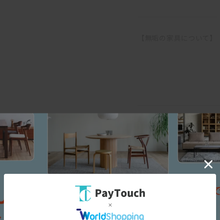
【無垢の家具について】
無垢の木は家具になっても
す。
そのため、ご使用になる環
温度や湿度の急激な変化の
ます。
三面図
エアコンの吹き出し口の近
また、高温・多湿の部屋で
すので、部屋の換気を十分
直接硬いものや濡れたもの
でご注意下さい。