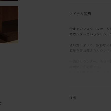
アイテム説明
今までのマスターウォール
カウンターというジャンルの【
使い方によって、多彩なア
収納を兼ね備えたカウンタ
一面はカウンター、もう一
両面使いが可能です。
棚は可動式となっている為
収納することができちゃい
さらに、このノリータカウ
収納の面を裏表変えて使う
注意
。
ご自宅にバーカウンタース
て、