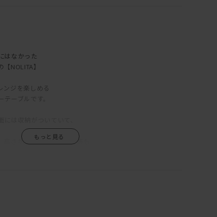
にはなかった
NOLITA】
レンジを楽しめる
ーテーブルです。
面には収納がついていて、
、高さがあるワインボトル等も
ます。
ンターはなんと天板と脚を取り外し、
ことが可能です！
ペースなどを作ってみてはいかがでしょうか？