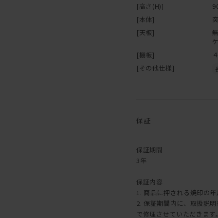
[高さ(H)]
9
[本体]
[天板]
[棚板]
[その他仕様]
保証
保証期間
3年
保証内容
1. 商品に押される焼印の
2. 保証期間内に、取扱
で修理させていただきます