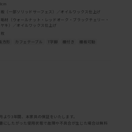
0cm
突板（一部ソリッドサーフェス）／オイルワックス仕上げ
無垢材（ウォールナット・レッドオーク・ブラックチェリー・
ケヤキ）／オイルワックス仕上げ
４枚
長方形
カフェテーブル
T字脚
棚付き
棚板可動
年月より3年間、本家具の保証をいたします。
説明書にしたがった使用状態で故障や不具合が生じた場合は無料
。