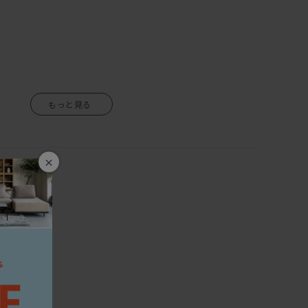
生きているので、湿気を吸ったり吐いたりし、伸び縮みをしま
境や気候によって、反りや割れが生じる場合がありますので、
ない場所、乾燥する季節には加湿器などの使用をおすすめし
×
くや直射日光も同様に避けて下さい。
のご使用は、カビ・ダニが発生し健康を害する原因になりま
にして下さい。
、熱をもったものを置くと、シミや変色の原因になりますの