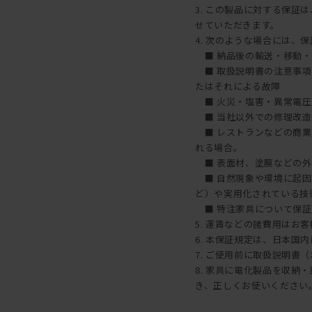
3. この製品に対する保
せていただきます。
4. 次のような場合には、
■ 納品後の輸送・移動・
■ 取扱説明書の注意事項
たはそれによる故障
■ 火災・塩害・異常電圧
■ 当社以外での修理改造
■ レストランなどの商業
れる場合。
■ 表面材、塗膜などの外
■ 自然現象や環境に起因
ど）や実用化されている技
■ 特注家具について保証
5. 運賃などの諸費用はお
6. 本保証規定は、日本国
7. ご使用前に取扱説明書
8. 家具に電化製品を収
き、正しくお使いください