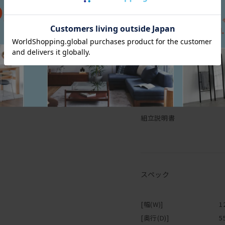
【オイル仕上げの家具に
寸法図（上から160・
140・120cm）
マスターウォールの家具の
がもつ自然に近い 風合い
木の表面に塗膜を作らない
ミがつきやすいことがデメ
の風合い・味わいとも言え
普段のお手入れは乾拭きで
えば、木に艶が戻り色はや
組立説明書
※ご注意※
ウレタン塗装・突板の製品
スペック
[幅(W)]
1
[奥行(D)]
5