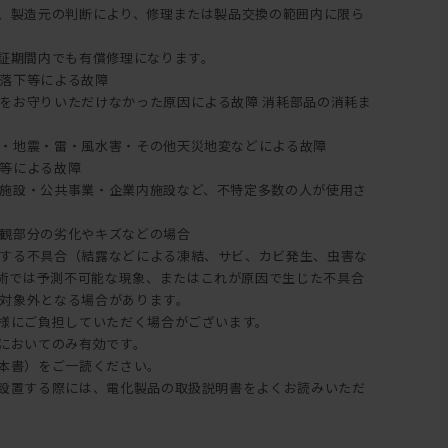
証は、製造元の判断により、修理または製品交換の範囲内に限ら
保証期間内でも有償修理になります。
落下等による故障
をお守りいただけなかった原因による故障 消耗部品の消耗ま
・地震・雷・風水害・その他天災地変などによる故障
等による故障
施設・公共事業・企業内施設など、不特定多数の人が使用さ
観部分の劣化やキズなどの場合
する不具合（結露などによる凍結、サビ、カビ発生、虫害な
術では予測不可能な現象、またはこれが原因で生じた不具合
対象外となる場合があります。
客様にご負担していただく場合がございます。
内においてのみ有効です。
（本書）をご一読ください。
納・設置する際には、電化製品の取扱説明書をよくお読みいただ
。