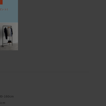
ついて】
大半は無垢材の保護としてオイルを塗布することで、木本来
や質感を生かした仕上げとなっております。
ため、直射日光による日焼けをしやすく、 傷・水分によるシ
リットと言えます。しかし傷やシミ等は、使い込んでいく中で
ます。
十分ですが、定期的にオイルを上塗りするメンテナンスを行
や濃くなります。同時に傷やシミは目立ちにくくもなります。
にはご使用できません。
20-160cm
5cm