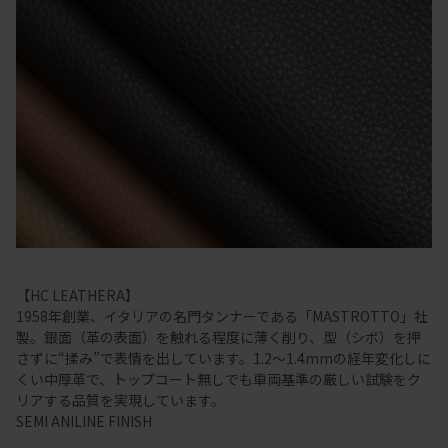
【HC LEATHERA】
1958年創業、イタリアの名門タンナーである「MASTROTTO」社
製。銀面（革の表面）を触れる程度に薄く削り、型（シボ）を押
さずに“揉み”で表情を出しています。1.2～1.4mmの経年変化しに
くい中厚革で、トップコート無しでも車両基準の厳しい試験をク
リアする品質を実現しています。
SEMI ANILINE FINISH