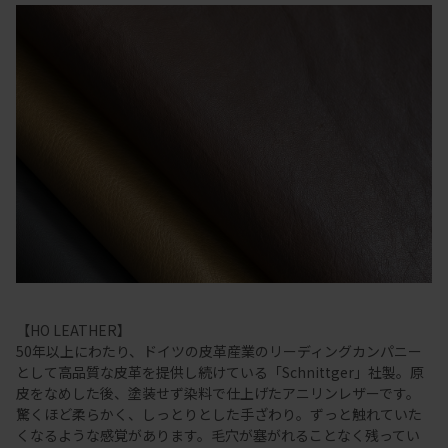
【HO LEATHER】
50年以上にわたり、ドイツの皮革産業のリーディングカンパニー
として高品質な皮革を提供し続けている「Schnittger」社製。原
皮をなめした後、塗装せず染料で仕上げたアニリンレザーです。
驚くほど柔らかく、しっとりとした手ざわり。ずっと触れていた
くなるような感覚があります。毛穴が塞がれることなく残ってい