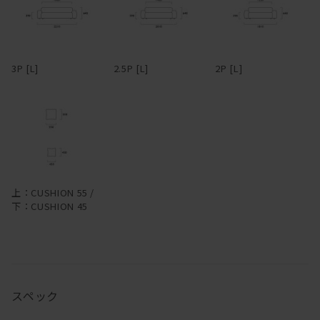
フルカバーリング式のため、汚れてしまってもカバーを取り外して
ていますが、強力なものではありません。水滴のついたグラスなど
ドライクリーニングが可能。アーム部分は着脱可能で、取り外すと
を直置きして放置すると、輪染みになってしまう場合があります。
3Pでも1750mm程度まで本体横幅が小さくなるため、買ったはいい
そのため食卓では、コースターやプレイスマットのご使用をおすす
けど搬入経路が狭くて部屋に入らなかった・・・なんてことになる
めします。お届け直後はオイルがたっぷりと浸透していますが、使
3P [L]
2.5P [L]
2P [L]
心配もない。
い続けるうちにオイルは徐々に揮発していきます。表面にかさつき
を感じた時を目安に、1年に1、2回程度メンテナンスオイルを塗布
革らしさを大切にしたアニリンレザーや、独特の風合いが美しい帆
いただくと、しっとりとした風合いが蘇り、味わいも深まります。
布、色合いと触り心地豊かなリネンファブリックなど、張地も選り
冬場は特にエアコンの風で乾燥し、反ったり割れたりを起こしやす
抜きのものだけをラインナップ。張地によってがらりと雰囲気が変
くなるため、冬前のお手入れをおすすめします。
わるデザインのため、張地次第で、モダンからインダストリアルま
で様々なスタイルの家具とコーディネートできる。また、各タイプ
無垢材は、夏場は吸湿して膨張し、冬場は放湿して痩せます。そん
を組み合わせることで、L型やその他様々なレイアウトに対応。ソ
なふうに呼吸し、伸縮を繰り返しているため、季節の移り変わりの
上：CUSHION 55 /
ファごとに生地を張り分ける、なんて遊び心を効かせるのも有り
中でクラックが生じることもあります。しかしながら、長く使い続
下：CUSHION 45
だ。
けるうち、そんなクラックも、あるいは増えていく傷や染みも、経
年変化とともにだんだんと馴染んでいき、やがて味わいに変わって
―
いきます。自然素材ならではの変化をあたたかく見守りながら、末
永くおつきあいください。
スペック