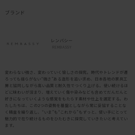
ブランド
レンバシー
REMBASSY
変わらない強さ、変わっていく愉しさの探究。時代やトレンドが遷
ろっても揺らがない“強さ”ある造形を追い求め、日本各地の家具工
房と協同しながら高い品質と耐久性でつくり上げる。使い続けるほ
どに味わいが深まり、増えていく傷や染みなども含めてだんだんと
好きになっていくような感覚をもたらす素材や仕上を選定する。わ
たしたちは、この2つの姿勢を基盤としながら常に妥協することな
く精査を繰り返し、“いま”も“これから”もずっと、使い手にとって
魅力的で在り続けるものをひたむきに探究していきたいと考えてい
ます。