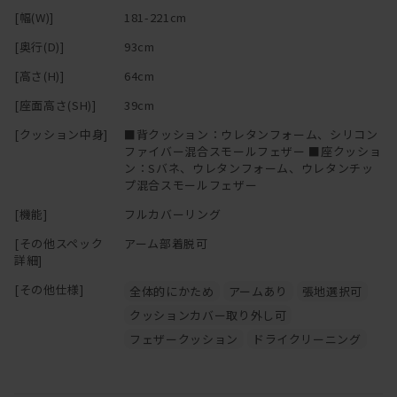
マニ ソファは、中身のクッションが体に馴染んでいく構造です。
[幅(W)]
181-221cm
柔らかくクタっと変化し、まるで包みこまれるような座り心地にな
[奥行(D)]
93cm
ります。
[高さ(H)]
64cm
変化していく姿を楽しむことができるのも魅力の一つです。
[座面高さ(SH)]
39cm
[クッション中身]
■背クッション：ウレタンフォーム、シリコン
ファイバー混合スモールフェザー ■座クッショ
ン：Sバネ、ウレタンフォーム、ウレタンチッ
プ混合スモールフェザー
[機能]
フルカバーリング
[その他スペック
アーム部着脱可
詳細]
[その他仕様]
全体的にかため
アームあり
張地選択可
クッションカバー取り外し可
フェザークッション
ドライクリーニング