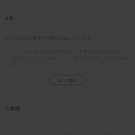
ら選択できるソファだ。
ふっくらと丸みを帯びているのは、クッションのウレタン層の上に
注意
羽毛を使用した層を重ねているため。長時間座っていても疲れにく
い固めの座り心地をベースに、適度な沈みこみで身体を受けとめて
くれる気持ちよさを備えている。背もたれが低く見えるが、この沈
HO LEATHERで製作する場合は張込になります。
み込みにより、座ると思った以上に身体をしっかりと支えてくれ
る。ゆったりと深さのある座面は、ごろっとねころがった時にもベ
アニリンレザーは、自然な質感を活かして薄化粧で仕上げた革で
ッドのように快適。
す。使い続けるほどに味わいがでて、経年変化を楽しめるのが最大
の特徴。厚い塗装や型押しを施さないため、ナチュラルマークと呼
直線的な構成をベースに輪郭に丸みをもたせ、加えて生地をわざと
ばれる牛皮の天然傷が表面に残っていたり、1枚1枚の革の色味にバ
緩めに張ることで、上品さがありながらも構えたところのない、リ
ラつきがあります。また、ひっかき傷や染みがつきやすく、陽の光
ラックス感のある印象に。端部をつまんだ縫製は柔らかな輪郭の中
による色褪せも生じます。均一な表面で、使い続けても見た目があ
に緊張感をもたらし、これにより、カジュアルにもシックにも合わ
まり変わらず、汚れもつきにくい、というような一般的な革とは全
せられる絶妙な佇まいが生まれている。
く違うため、革の素朴な風合い、深みあるエイジングを求める方に
おすすめです。
三面図
ローアームは、枕がわりに頭をのせるのにちょうどよい高さになっ
ている。ごろごろしたい人におすすめ。アームや背は、腰掛けた
木部の仕上は、素材本来の質感を最大限に活かすためオイル仕上を
り、肘をついてくつろげるよう、ゆったり幅広に設定。
採用しています。普段のお手入れは基本的には乾拭きで、汚れた時
は固く絞った布で拭き取ってください。オイル仕上は撥水性を備え