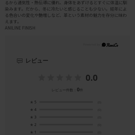
るから通気性・熱伝導に優れ、身体をあずけるとすぐに体温に馴
染みます。だから、冬に冷たいと感じることも少ない。経年によ
る色合いの変化や艶増しなど、革という素材の魅力を存分に味わ
えます。
ANILINE FINISH
レビュー
0.0
0
レビュー件数：
件
★
5
(0)
★
4
(0)
★
3
(0)
★
2
(0)
★
1
(0)