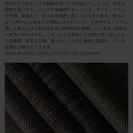
方がどちらかというと馴染み深いのではないでしょうか。その汎
用性の高さから、バッグや油絵用のキャンバス、テント、トラッ
クの幌、軍服など、あらゆる用途に用いられてきた帆布。厚みに
より1号から11号までの規格に分かれていて、その中でもソファに
適した柔らかさと耐久性をもつ8号帆布を使用しています。生地は
一度洗いがかけられ、くたっとした風合いと自然に使い古したよ
うな表情。皮革と同様、使っていくうちに身体に馴染み、スレや
色落ちで味がでてきます。
MADE IN JAPAN / 100% COTTON / DRY CLEANING