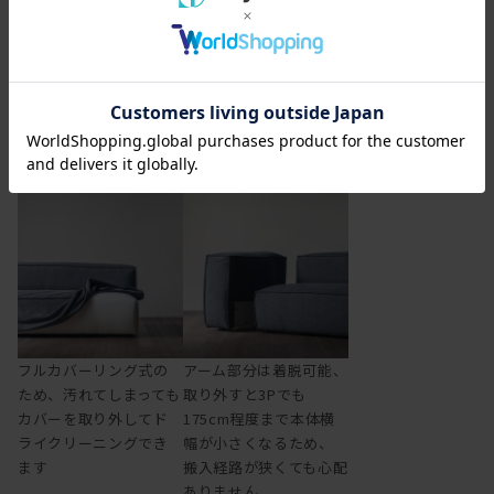
の背もたれ
フルカバーリング仕様、アーム着脱可、L型展開も
フルカバーリング式の
アーム部分は着脱可能、
ため、汚れてしまっても
取り外すと3Pでも
カバーを取り外してド
175cm程度まで本体横
ライクリーニングでき
幅が小さくなるため、
ます
搬入経路が狭くても心配
ありません