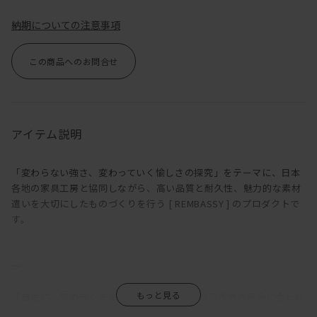
納期についての注意事項
この商品へのお問合せ
アイテム説明
「変わらない強さ、変わっていく愉しさの探究」をテーマに、日本
各地の家具工房と協同しながら、高い品質と耐久性、魅力的な素材
遣いを大切にしたものづくりを行う [ REMBASSY ] のプロダクトで
す。
―
「自由に、気の向くままに」。MANIは、くつろぎ方の好みに合わせ
て、サイズやアームの種類、組み合わせを多彩なバリエーションか