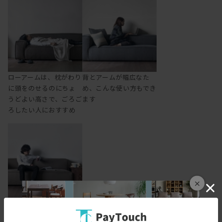
ローアームは、枕がわり
背とアームが幅広なた
に頭をのせるのにちょ
め、こんな使い方もでき
うどよい高さで、ごろご
ます
ろしたい人におすすめ
×
肘をついたり置いたり
するのに丁度よい高さ