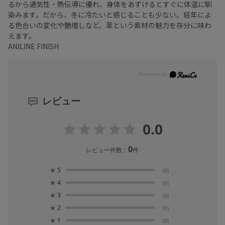
るから通気性・熱伝導に優れ、身体をあずけるとすぐに体温に馴
染みます。だから、冬に冷たいと感じることも少ない。経年によ
る色合いの変化や艶増しなど、革という素材の魅力を存分に味わ
えます。
ANILINE FINISH
レビュー
0.0
0
レビュー件数：
件
★
5
(0)
★
4
(0)
★
3
(0)
★
2
(0)
★
1
(0)