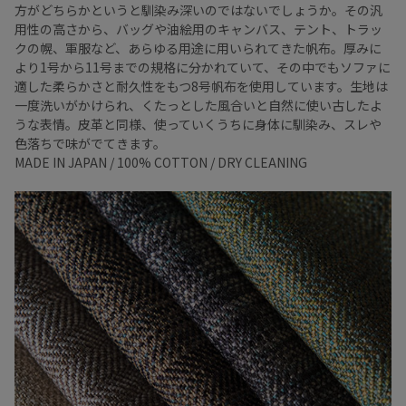
方がどちらかというと馴染み深いのではないでしょうか。その汎
用性の高さから、バッグや油絵用のキャンバス、テント、トラッ
クの幌、軍服など、あらゆる用途に用いられてきた帆布。厚みに
より1号から11号までの規格に分かれていて、その中でもソファに
適した柔らかさと耐久性をもつ8号帆布を使用しています。生地は
一度洗いがかけられ、くたっとした風合いと自然に使い古したよ
うな表情。皮革と同様、使っていくうちに身体に馴染み、スレや
色落ちで味がでてきます。
MADE IN JAPAN / 100% COTTON / DRY CLEANING