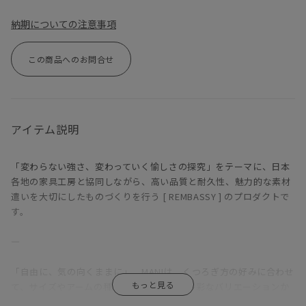
納期についての注意事項
この商品へのお問合せ
アイテム説明
「変わらない強さ、変わっていく愉しさの探究」をテーマに、日本
各地の家具工房と協同しながら、高い品質と耐久性、魅力的な素材
遣いを大切にしたものづくりを行う [ REMBASSY ] のプロダクトで
す。
―
「自由に、気の向くままに」。MANIは、くつろぎ方の好みに合わせ
て、サイズやアームの種類、組み合わせを多彩なバリエーションか
ら選択できるソファだ。