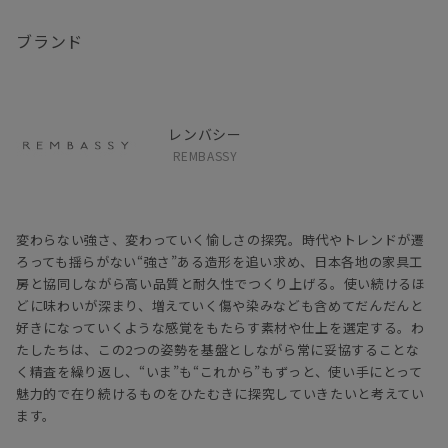
ブランド
レンバシー
REMBASSY
変わらない強さ、変わっていく愉しさの探究。時代やトレンドが遷
ろっても揺らがない“強さ”ある造形を追い求め、日本各地の家具工
房と協同しながら高い品質と耐久性でつくり上げる。使い続けるほ
どに味わいが深まり、増えていく傷や染みなども含めてだんだんと
好きになっていくような感覚をもたらす素材や仕上を選定する。わ
たしたちは、この2つの姿勢を基盤としながら常に妥協することな
く精査を繰り返し、“いま”も“これから”もずっと、使い手にとって
魅力的で在り続けるものをひたむきに探究していきたいと考えてい
ます。