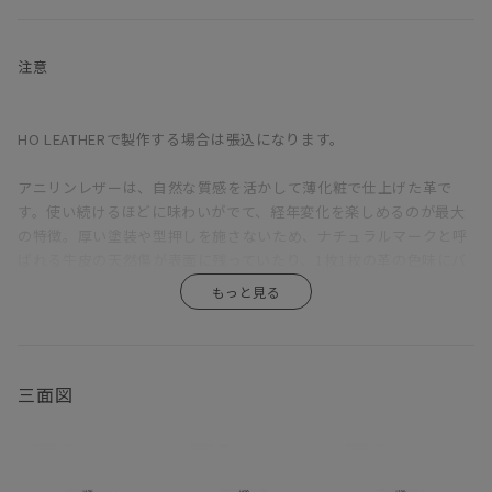
ふっくらと丸みを帯びているのは、クッションのウレタン層の上に
羽毛を使用した層を重ねているため。長時間座っていても疲れにく
注意
い固めの座り心地をベースに、適度な沈みこみで身体を受けとめて
くれる気持ちよさを備えている。背もたれが低く見えるが、この沈
み込みにより、座ると思った以上に身体をしっかりと支えてくれ
HO LEATHERで製作する場合は張込になります。
る。ゆったりと深さのある座面は、ごろっとねころがった時にもベ
ッドのように快適。
アニリンレザーは、自然な質感を活かして薄化粧で仕上げた革で
す。使い続けるほどに味わいがでて、経年変化を楽しめるのが最大
直線的な構成をベースに輪郭に丸みをもたせ、加えて生地をわざと
の特徴。厚い塗装や型押しを施さないため、ナチュラルマークと呼
緩めに張ることで、上品さがありながらも構えたところのない、リ
ばれる牛皮の天然傷が表面に残っていたり、1枚1枚の革の色味にバ
ラックス感のある印象に。端部をつまんだ縫製は柔らかな輪郭の中
ラつきがあります。また、ひっかき傷や染みがつきやすく、陽の光
に緊張感をもたらし、これにより、カジュアルにもシックにも合わ
による色褪せも生じます。均一な表面で、使い続けても見た目があ
せられる絶妙な佇まいが生まれている。
まり変わらず、汚れもつきにくい、というような一般的な革とは全
く違うため、革の素朴な風合い、深みあるエイジングを求める方に
ハイアームは、アームを背にすれば、脚を伸ばしてカウチのように
おすすめです。
三面図
もくつろげるのが長所。背もたれとアームがぶつかる角に身体をう
ずめるのも気持ちいい。アームや背は、腰掛けたり、肘をついてく
木部の仕上は、素材本来の質感を最大限に活かすためオイル仕上を
つろげるよう、ゆったり幅広に設定。
採用しています。普段のお手入れは基本的には乾拭きで、汚れた時
は固く絞った布で拭き取ってください。オイル仕上は撥水性を備え