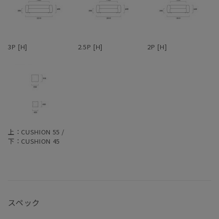
フルカバーリング式のため、汚れてしまってもカバーを取り外して
ていますが、強力なものではありません。水滴のついたグラスなど
ドライクリーニングが可能。アーム部分は着脱可能で、取り外すと
を直置きして放置すると、輪染みになってしまう場合があります。
3Pでも1750mm程度まで本体横幅が小さくなるため、買ったはいい
そのため食卓では、コースターやプレイスマットのご使用をおすす
けど搬入経路が狭くて部屋に入らなかった・・・なんてことになる
めします。お届け直後はオイルがたっぷりと浸透していますが、使
3P [H]
2.5P [H]
2P [H]
心配もない。
い続けるうちにオイルは徐々に揮発していきます。表面にかさつき
を感じた時を目安に、1年に1、2回程度メンテナンスオイルを塗布
革らしさを大切にしたアニリンレザーや、独特の風合いが美しい帆
いただくと、しっとりとした風合いが蘇り、味わいも深まります。
布、色合いと触り心地豊かなリネンファブリックなど、張地も選り
冬場は特にエアコンの風で乾燥し、反ったり割れたりを起こしやす
抜きのものだけをラインナップ。張地によってがらりと雰囲気が変
くなるため、冬前のお手入れをおすすめします。
わるデザインのため、張地次第で、モダンからインダストリアルま
で様々なスタイルの家具とコーディネートできる。また、各タイプ
無垢材は、夏場は吸湿して膨張し、冬場は放湿して痩せます。そん
を組み合わせることで、L型やその他様々なレイアウトに対応。ソ
なふうに呼吸し、伸縮を繰り返しているため、季節の移り変わりの
上：CUSHION 55 /
ファごとに生地を張り分ける、なんて遊び心を効かせるのも有り
中でクラックが生じることもあります。しかしながら、長く使い続
下：CUSHION 45
だ。
けるうち、そんなクラックも、あるいは増えていく傷や染みも、経
年変化とともにだんだんと馴染んでいき、やがて味わいに変わって
―
いきます。自然素材ならではの変化をあたたかく見守りながら、末
永くおつきあいください。
スペック