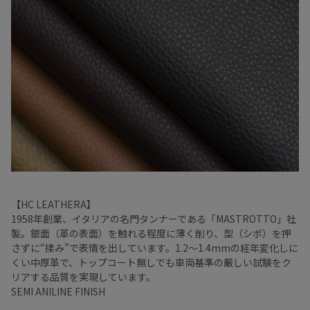
【HC LEATHERA】
1958年創業、イタリアの名門タンナーである「MASTROTTO」社
製。銀面（革の表面）を触れる程度に薄く削り、型（シボ）を押
さずに“揉み”で表情を出しています。1.2～1.4mmの経年変化しに
くい中厚革で、トップコート無しでも車両基準の厳しい試験をク
リアする品質を実現しています。
SEMI ANILINE FINISH