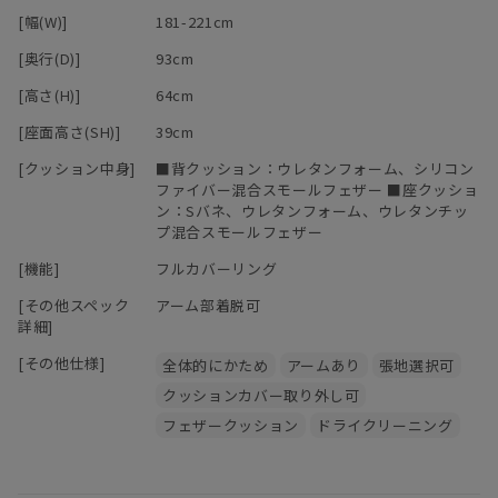
マニ ソファは、中身のクッションが体に馴染んでいく構造です。
[幅(W)]
181-221cm
柔らかくクタっと変化し、まるで包みこまれるような座り心地にな
[奥行(D)]
93cm
ります。
[高さ(H)]
64cm
変化していく姿を楽しむことができるのも魅力の一つです。
[座面高さ(SH)]
39cm
[クッション中身]
■背クッション：ウレタンフォーム、シリコン
ファイバー混合スモールフェザー ■座クッショ
ン：Sバネ、ウレタンフォーム、ウレタンチッ
プ混合スモールフェザー
[機能]
フルカバーリング
[その他スペック
アーム部着脱可
詳細]
[その他仕様]
全体的にかため
アームあり
張地選択可
クッションカバー取り外し可
フェザークッション
ドライクリーニング