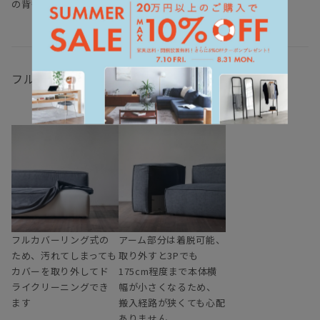
の背もたれ
フルカバーリング仕様、アーム着脱可、L型展開も
フルカバーリング式の
アーム部分は着脱可能、
ため、汚れてしまっても
取り外すと3Pでも
カバーを取り外してド
175cm程度まで本体横
ライクリーニングでき
幅が小さくなるため、
ます
搬入経路が狭くても心配
ありません