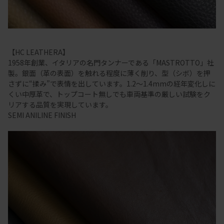
【HC LEATHERA】
1958年創業、イタリアの名門タンナーである「MASTROTTO」社
製。銀面（革の表面）を触れる程度に薄く削り、型（シボ）を押
さずに“揉み”で表情を出しています。1.2～1.4mmの経年変化しに
くい中厚革で、トップコート無しでも車両基準の厳しい試験をク
リアする品質を実現しています。
SEMI ANILINE FINISH