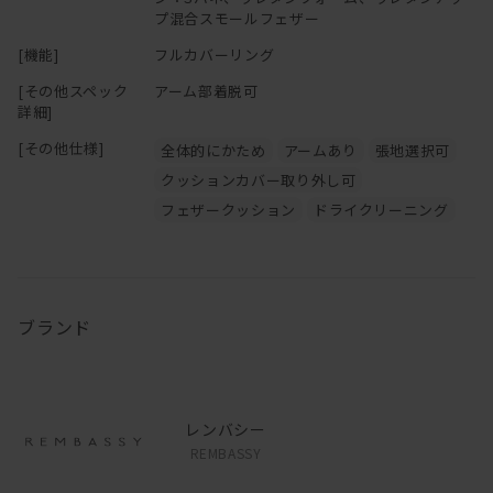
プ混合スモールフェザー
[機能]
フルカバーリング
[その他スペック
アーム部着脱可
詳細]
[その他仕様]
全体的にかため
アームあり
張地選択可
クッションカバー取り外し可
フェザークッション
ドライクリーニング
ブランド
レンバシー
REMBASSY