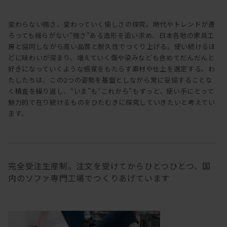
変わらない強さ、変わっていく愉しさの探究。時代やトレンドが遷
ろっても揺らがない“強さ”ある造形を追い求め、日本各地の家具工
房と協同しながら高い品質と耐久性でつくり上げる。使い続けるほ
どに味わいが深まり、増えていく傷や染みなども含めてだんだんと
好きになっていくような感覚をもたらす素材や仕上を選定する。わ
たしたちは、この2つの姿勢を基盤としながら常に妥協することな
く精査を繰り返し、“いま”も“これから”もずっと、使い手にとって
魅力的で在り続けるものをひたむきに探究していきたいと考えてい
ます。
完全受注生産制。注文を受けてからひとつひとつ、国
内のソファ専門工場でつくりあげています