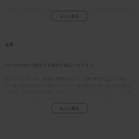
「自由に、気の向くままに」。MANIは、くつろぎ方の好みに合わせ
て、サイズやアームの種類、組み合わせを多彩なバリエーションか
ら選択できるソファだ。
ふっくらと丸みを帯びているのは、クッションのウレタン層の上に
羽毛を使用した層を重ねているため。長時間座っていても疲れにく
注意
い固めの座り心地をベースに、適度な沈みこみで身体を受けとめて
くれる気持ちよさを備えている。背もたれが低く見えるが、この沈
み込みにより、座ると思った以上に身体をしっかりと支えてくれ
HO LEATHERで製作する場合は張込になります。
る。ゆったりと深さのある座面は、ごろっとねころがった時にもベ
ッドのように快適。
アニリンレザーは、自然な質感を活かして薄化粧で仕上げた革で
す。使い続けるほどに味わいがでて、経年変化を楽しめるのが最大
直線的な構成をベースに輪郭に丸みをもたせ、加えて生地をわざと
の特徴。厚い塗装や型押しを施さないため、ナチュラルマークと呼
緩めに張ることで、上品さがありながらも構えたところのない、リ
ばれる牛皮の天然傷が表面に残っていたり、1枚1枚の革の色味にバ
ラックス感のある印象に。端部をつまんだ縫製は柔らかな輪郭の中
ラつきがあります。また、ひっかき傷や染みがつきやすく、陽の光
に緊張感をもたらし、これにより、カジュアルにもシックにも合わ
による色褪せも生じます。均一な表面で、使い続けても見た目があ
せられる絶妙な佇まいが生まれている。
まり変わらず、汚れもつきにくい、というような一般的な革とは全
く違うため、革の素朴な風合い、深みあるエイジングを求める方に
アームは左右で高さが違う。ハイアームは、アームを背にすれば、
おすすめです。