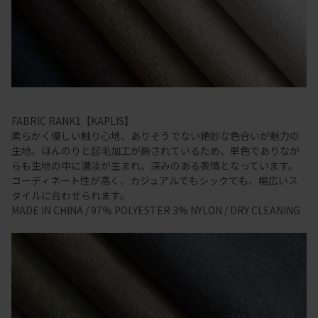
FABRIC RANK1【KAPLIS】
柔らかく優しい触り心地、ありそうでない絶妙な色合いが魅力の
生地。ほんのりと起毛加工が施されているため、単色でありなが
らも生地の中に濃淡が生まれ、深みのある表情となっています。
コーディネート性が高く、カジュアルでもシックでも、幅広いス
タイルに合わせられます。
MADE IN CHINA / 97% POLYESTER 3% NYLON / DRY CLEANING