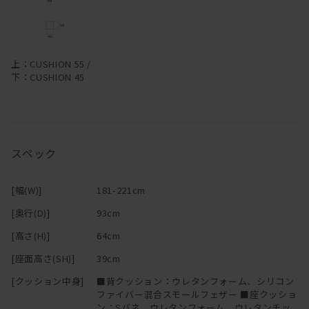
―
マニ ソファは、中身のクッションが体に馴染んでいく構造です。
上：CUSHION 55 /
下：CUSHION 45
柔らかくクタっと変化し、まるで包みこまれるような座り心地にな
ります。
変化していく姿を楽しむことができるのも魅力の一つです。
スペック
[幅(W)]
181-221cm
[奥行(D)]
93cm
[高さ(H)]
64cm
[座面高さ(SH)]
39cm
[クッション中身]
■背クッション：ウレタンフォーム、シリコン
ファイバー混合スモールフェザー ■座クッショ
ン：Sバネ、ウレタンフォーム、ウレタンチッ