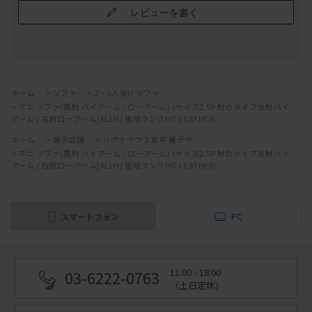
レビューを書く
ホーム
>
ソファ
>
2・3人掛けソファ
>
マニ ソファ(両肘 ハイアーム / ローアーム) (サイズ2.5P 肘のタイプ左肘ハイ
アーム / 右肘ローアーム[RLLH] 張地ランクHO LEATHER)
ホーム
>
展示店舗
>
リグナテラス東京 展示中
>
マニ ソファ(両肘 ハイアーム / ローアーム) (サイズ2.5P 肘のタイプ左肘ハイ
アーム / 右肘ローアーム[RLLH] 張地ランクHO LEATHER)
スマートフォン
PC
11:00 - 18:00
03-6222-0763
（土日定休）