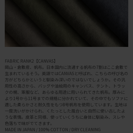
FABRIC RANK2【CANVAS】
岡山・倉敷産、帆布。日本国内に流通する帆布の7割はここ倉敷で
生まれているそう。英語ではCANVASと呼ばれ、こちらの呼び名の
方がどちらかというと馴染み深いのではないでしょうか。その汎
用性の高さから、バッグや油絵用のキャンバス、テント、トラッ
クの幌、軍服など、あらゆる用途に用いられてきた帆布。厚みに
より1号から11号までの規格に分かれていて、その中でもソファに
適した柔らかさと耐久性をもつ8号帆布を使用しています。生地は
一度洗いがかけられ、くたっとした風合いと自然に使い古したよ
うな表情。皮革と同様、使っていくうちに身体に馴染み、スレや
色落ちで味がでてきます。
MADE IN JAPAN / 100% COTTON / DRY CLEANING