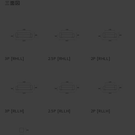
脚を伸ばしてカウチのようにもくつろげるのが長所。背もたれとア
三面図
ームがぶつかる角に身体をうずめるのも気持ちいい。ローアーム
木部の仕上は、素材本来の質感を最大限に活かすためオイル仕上を
は、枕がわりに頭をのせるのにちょうどよい高さになっている。ア
採用しています。普段のお手入れは基本的には乾拭きで、汚れた時
ームや背は、腰掛けたり、肘をついてくつろげるよう、ゆったり幅
は固く絞った布で拭き取ってください。オイル仕上は撥水性を備え
広に設定。
ていますが、強力なものではありません。水滴のついたグラスなど
を直置きして放置すると、輪染みになってしまう場合があります。
フルカバーリング式のため、汚れてしまってもカバーを取り外して
そのため食卓では、コースターやプレイスマットのご使用をおすす
ドライクリーニングが可能。アーム部分は着脱可能で、取り外すと
めします。お届け直後はオイルがたっぷりと浸透していますが、使
3Pでも1750mm程度まで本体横幅が小さくなるため、買ったはいい
い続けるうちにオイルは徐々に揮発していきます。表面にかさつき
3P [RHLL]
2.5P [RHLL]
2P [RHLL]
けど搬入経路が狭くて部屋に入らなかった・・・なんてことになる
を感じた時を目安に、1年に1、2回程度メンテナンスオイルを塗布
心配もない。
いただくと、しっとりとした風合いが蘇り、味わいも深まります。
冬場は特にエアコンの風で乾燥し、反ったり割れたりを起こしやす
革らしさを大切にしたアニリンレザーや、独特の風合いが美しい帆
くなるため、冬前のお手入れをおすすめします。
布、色合いと触り心地豊かなリネンファブリックなど、張地も選り
抜きのものだけをラインナップ。張地によってがらりと雰囲気が変
無垢材は、夏場は吸湿して膨張し、冬場は放湿して痩せます。そん
わるデザインのため、張地次第で、モダンからインダストリアルま
なふうに呼吸し、伸縮を繰り返しているため、季節の移り変わりの
で様々なスタイルの家具とコーディネートできる。また、各タイプ
中でクラックが生じることもあります。しかしながら、長く使い続
3P [RLLH]
2.5P [RLLH]
2P [RLLH]
を組み合わせることで、L型やその他様々なレイアウトに対応。ソ
けるうち、そんなクラックも、あるいは増えていく傷や染みも、経
ファごとに生地を張り分ける、なんて遊び心を効かせるのも有り
年変化とともにだんだんと馴染んでいき、やがて味わいに変わって
だ。
いきます。自然素材ならではの変化をあたたかく見守りながら、末
永くおつきあいください。