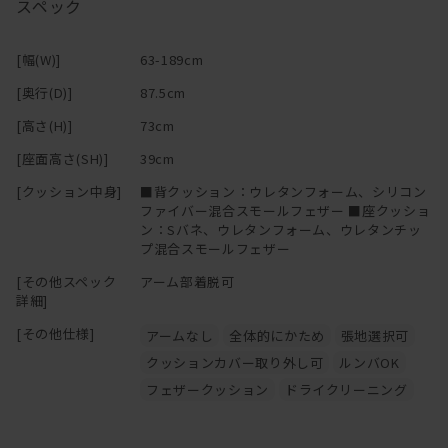
スペック
身体によく触れるクッションとアーム部分はカバーリング仕様。フ
ァブリックであれば、汚れてしまってもカバーを取り外してドライ
[幅(W)]
63-189cm
クリーニングに出せる。カバーのみの購入も可能。
[奥行(D)]
87.5cm
―
[高さ(H)]
73cm
[座面高さ(SH)]
39cm
[クッション中身]
■背クッション：ウレタンフォーム、シリコン
ファイバー混合スモールフェザー ■座クッショ
ン：Sバネ、ウレタンフォーム、ウレタンチッ
プ混合スモールフェザー
[その他スペック
アーム部着脱可
詳細]
[その他仕様]
アームなし
全体的にかため
張地選択可
クッションカバー取り外し可
ルンバOK
フェザークッション
ドライクリーニング