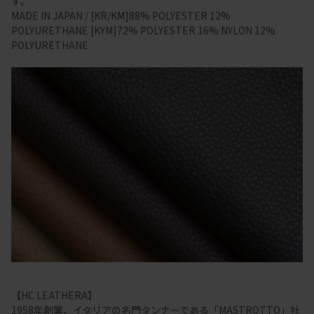
す。
MADE IN JAPAN / [KR/KM]88% POLYESTER 12%
POLYURETHANE [KYM]72% POLYESTER 16% NYLON 12%
POLYURETHANE
【HC LEATHERA】
1958年創業、イタリアの名門タンナーである「MASTROTTO」社