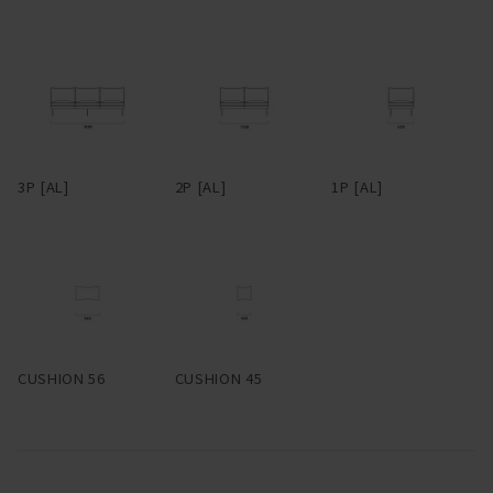
ム、細い脚部が実現している。6本脚のブラックスチールは、シッ
クな雰囲気の中にもどことなくインダストリアルな空気を感じさせ
る。脚部先端にはアジャスターが付いているので、設置時は調整
を。脚部に高さがあるので座面下はゆったり広く、掃除がしやすい
のも特長。
背座のクッションとアームは、端部にパイピングを用いている。パ
3P [AL]
2P [AL]
1P [AL]
イピングとは、2枚の布や革の継ぎ目に別布を挟んでとめる縫製手
法のことで、玉縁とも呼ばれる。パイピングは太さ次第で随分印象
が変わってくるが、HEMMではこれを極細でまわし、輪郭をシャー
プに仕立てた。ファブリックで張る場合、パイピングは共生地の
他、レザーも選択可能。レザーのパイピングがまわるとシルエット
が際立ち、クラシカルな雰囲気が醸される。パイピングに使用する
レザーはアニリンレザー。細部まで贅沢だ。
CUSHION 56
CUSHION 45
スペースに合わせて柔軟にレイアウトできるよう、片アームタイ
プ、アームレスタイプ、コーナータイプなどもラインナップ。組み
合わせることでL型にも展開できる。多彩なファブリック、レザー
とあいまって、幅広いシーンへ適応するコーディネート性を備え
た。