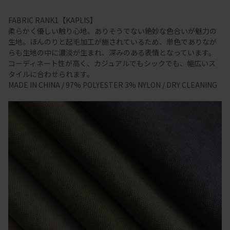
FABRIC RANK1【KAPLIS】
柔らかく優しい触り心地、ありそうでない絶妙な色合いが魅力の
生地。ほんのりと起毛加工が施されているため、単色でありなが
らも生地の中に濃淡が生まれ、深みのある表情となっています。
コーディネート性が高く、カジュアルでもシックでも、幅広いス
タイルに合わせられます。
MADE IN CHINA / 97% POLYESTER 3% NYLON / DRY CLEANING