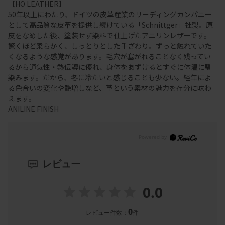
【HO LEATHER】
50年以上にわたり、ドイツの皮革産業のリーディングカンパニー
として高品質な皮革を提供し続けている「Schnittger」社製。原
皮をなめした後、塗装せず染料で仕上げたアニリンレザーです。
驚くほど柔らかく、しっとりとした手ざわり。ずっと触れていた
くなるような感覚があります。毛穴が塞がれることなく残ってい
るから通気性・熱伝導に優れ、身体をあずけるとすぐに体温に馴
染みます。だから、冬に冷たいと感じることも少ない。経年によ
る色合いの変化や艶増しなど、革という素材の魅力を存分に味わ
えます。
ANILINE FINISH
レビュー
0.0
0
レビュー件数：
件