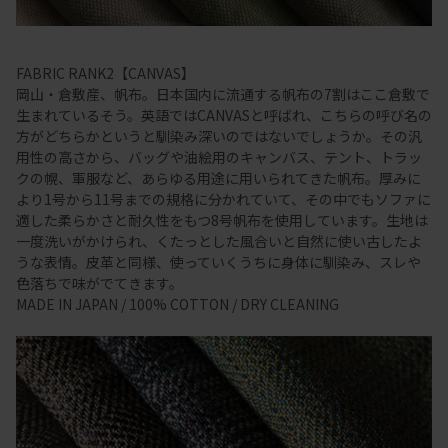
FABRIC RANK2【CANVAS】
岡山・倉敷産、帆布。日本国内に流通する帆布の7割はここ倉敷で
生まれているそう。英語ではCANVASと呼ばれ、こちらの呼び名の
方がどちらかというと馴染み深いのではないでしょうか。その汎
用性の高さから、バッグや油絵用のキャンバス、テント、トラッ
クの幌、軍服など、あらゆる用途に用いられてきた帆布。厚みに
より1号から11号までの規格に分かれていて、その中でもソファに
適した柔らかさと耐久性をもつ8号帆布を使用しています。生地は
一度洗いがかけられ、くたっとした風合いと自然に使い古したよ
うな表情。皮革と同様、使っていくうちに身体に馴染み、スレや
色落ちで味がでてきます。
MADE IN JAPAN / 100% COTTON / DRY CLEANING