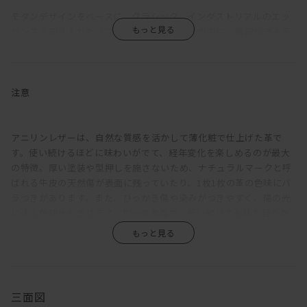
モダンデザインをベースに、クラシック、インダストリアルのエッ
センスを取り入れたソファ。シンプルな造形の中に、繊細なディテ
ールと機能性をしのばせている。
強度を確保しながら、背座フレームやアームは可能な限り薄く設
計。各部にシャープさをもたせることで、ほどよく上品な佇まいを
注意
引き出している。座クッションは硬さの異なるウレタンフォームを
重ね、その上にさらにフェザーを使用。程良く沈みこみながらも弾
力ある座り心地に。背クッションは、たっぷりのフェザーでウレタ
アニリンレザーは、自然な質感を活かして薄化粧で仕上げた革で
ンフォームの芯材をはさみこむ構成。もたれると身体に添うように
す。使い続けるほどに味わいがでて、経年変化を楽しめるのが最大
フィットしてくれる。
の特徴。厚い塗装や型押しを施さないため、ナチュラルマークと呼
ばれる牛皮の天然傷が表面に残っていたり、1枚1枚の革の色味にバ
アームを背もたれにすれば、脚を伸ばしてカウチとしてもくつろげ
ラつきがあります。また、ひっかき傷や染みがつきやすく、陽の光
る。サポートクッションをかませるとより快適に。アームが細いた
による色褪せも生じます。均一な表面で、使い続けても見た目があ
め座面幅が広く、3Pなら男性でもねころがることが可能。その時
まり変わらず、汚れもつきにくい、というような一般的な革とは全
は、背クッションを枕代わりにするといい。また、搬入を考慮して
く違うため、革の素朴な風合い、深みあるエイジングを求める方に
アームは着脱できるようになっている。
おすすめです。
脚部は、一般的な4本脚ではなく、中央にも2本追加した6本脚とし
三面図
ている。これによりソファにかかる負荷が分散でき、薄い座フレー