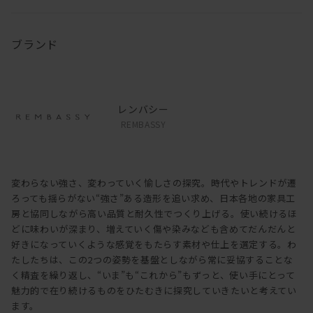
ブランド
レンバシー
REMBASSY
変わらない強さ、変わっていく愉しさの探究。時代やトレンドが遷
ろっても揺らがない“強さ”ある造形を追い求め、日本各地の家具工
房と協同しながら高い品質と耐久性でつくり上げる。使い続けるほ
どに味わいが深まり、増えていく傷や染みなども含めてだんだんと
好きになっていくような感覚をもたらす素材や仕上を選定する。わ
たしたちは、この2つの姿勢を基盤としながら常に妥協することな
く精査を繰り返し、“いま”も“これから”もずっと、使い手にとって
魅力的で在り続けるものをひたむきに探究していきたいと考えてい
ます。