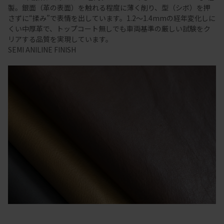
製。銀面（革の表面）を触れる程度に薄く削り、型（シボ）を押
さずに“揉み”で表情を出しています。1.2～1.4mmの経年変化しに
くい中厚革で、トップコート無しでも車両基準の厳しい試験をク
リアする品質を実現しています。
SEMI ANILINE FINISH