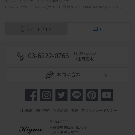
ホーム
>
ソファ
>
2・3人掛けソファ
>
ヘム ソファ(アームレス) (サイズ1P 張地ランクFABRIC RANK2 [VARON] )
スマートフォン
PC
11:00 - 18:00
03-6222-0763
（土日定休）
お問い合わせ
会社概要
利用規約
特定商取引表記
プライバシーポリシー
〒104-0033
東京都中央区新川1-9-3
リグナテラス東京