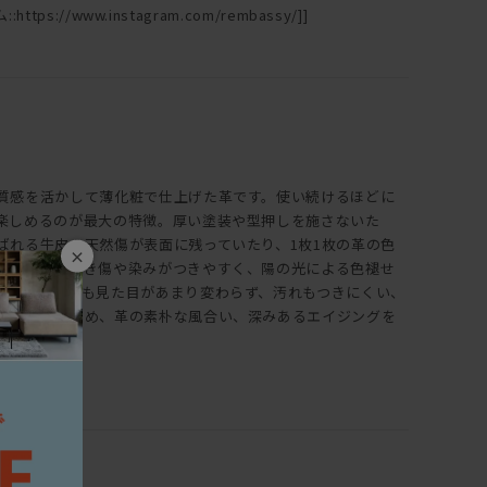
ttps://www.instagram.com/rembassy/]]
質感を活かして薄化粧で仕上げた革です。使い続けるほどに
楽しめるのが最大の特徴。厚い塗装や型押しを施さないた
ばれる牛皮の天然傷が表面に残っていたり、1枚1枚の革の色
×
また、ひっかき傷や染みがつきやすく、陽の光による色褪せ
、使い続けても見た目があまり変わらず、汚れもつきにくい、
は全く違うため、革の素朴な風合い、深みあるエイジングを