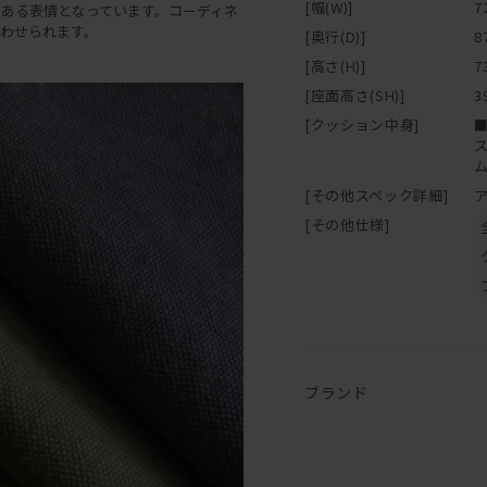
[幅(W)]
7
ある表情となっています。コーディネ
わせられます。
[奥行(D)]
8
[高さ(H)]
7
[座面高さ(SH)]
3
[クッション中身]
[その他スペック詳細]
[その他仕様]
ブランド