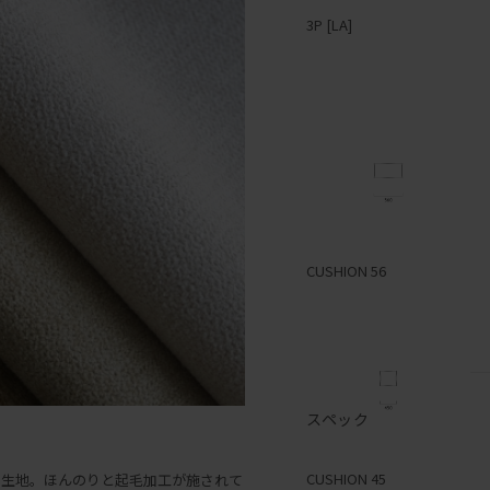
3P [LA]
1P [RA]
2P [LA]
CUSHION 56
スペック
1P [LA]
CUSHION 45
の生地。ほんのりと起毛加工が施されて