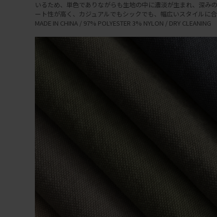
いるため、単色でありながらも生地の中に濃淡が生まれ、深みの
ート性が高く、カジュアルでもシックでも、幅広いスタイルに合
MADE IN CHINA / 97% POLYESTER 3% NYLON / DRY CLEANING