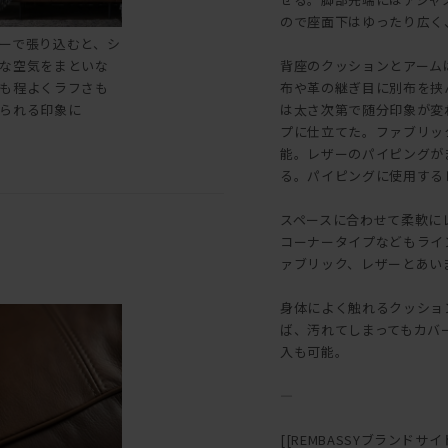
ので座面下はゆったり広く
ーで張り込むと、シ
な空気をまといな
背座のクッションとアーム
も程よくラフさも
布や革の継ぎ目に別布を挟
られる印象に
は太さ次第で随分印象が変
プに仕立てた。ファブリッ
能。レザーのパイピングが
る。パイピングに使用する
スペースに合わせて柔軟に
コーナータイプなどもライ
ァブリック、レザーとあい
身体によく触れるクッショ
ば、汚れてしまってもカバ
入も可能。
―
[[REMBASSYブランドサイト::h