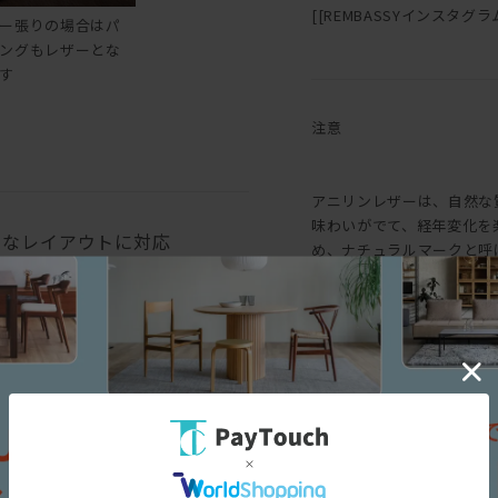
[[REMBASSYインスタグラム::h
ー張りの場合はパ
ングもレザーとな
す
注意
アニリンレザーは、自然な
味わいがでて、経年変化を
々なレイアウトに対応
め、ナチュラルマークと呼
味にバラつきがあります。
も生じます。均一な表面で
というような一般的な革と
求める方におすすめです。
三面図