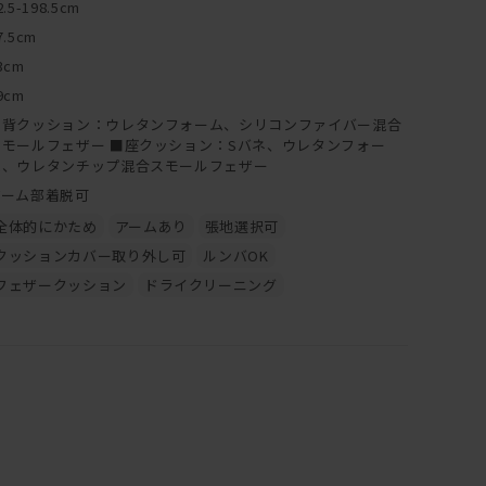
2.5-198.5cm
7.5cm
3cm
9cm
■背クッション：ウレタンフォーム、シリコンファイバー混合
スモールフェザー ■座クッション：Sバネ、ウレタンフォー
ム、ウレタンチップ混合スモールフェザー
アーム部着脱可
全体的にかため
アームあり
張地選択可
クッションカバー取り外し可
ルンバOK
フェザークッション
ドライクリーニング