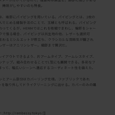
、掃除がしやすいのも特長。
は、端部にパイピングを用いている。パイピングとは、2枚の
んでとめる縫製手法のことで、玉縁とも呼ばれる。パイピング
わってくるが、HEMMではこれを極細でまわし、輪郭をシャー
クで張る場合、パイピングは共生地の他、レザーも選択可
まわるとシルエットが際立ち、クラシカルな雰囲気が醸され
レザーはアニリンレザー。細部まで贅沢だ。
レイアウトできるよう、片アームタイプ、アームレスタイプ、
ンナップ。組み合わせることでL型にも展開できる。多彩なフ
まって、幅広いシーンへ適応するコーディネート性を備えた。
ンとアーム部分はカバーリング仕様。ファブリックであれ
ーを取り外してドライクリーニングに出せる。カバーのみの購
ttp://rembassy.tokyo/]]