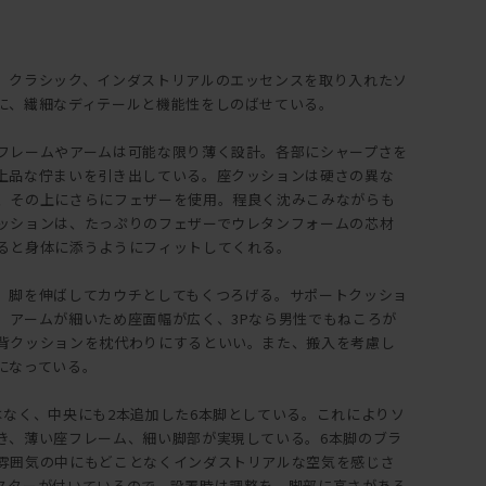
、クラシック、インダストリアルのエッセンスを取り入れたソ
に、繊細なディテールと機能性をしのばせている。
フレームやアームは可能な限り薄く設計。各部にシャープさを
上品な佇まいを引き出している。座クッションは硬さの異な
、その上にさらにフェザーを使用。程良く沈みこみながらも
ッションは、たっぷりのフェザーでウレタンフォームの芯材
ると身体に添うようにフィットしてくれる。
、脚を伸ばしてカウチとしてもくつろげる。サポートクッショ
。アームが細いため座面幅が広く、3Pなら男性でもねころが
背クッションを枕代わりにするといい。また、搬入を考慮し
になっている。
はなく、中央にも2本追加した6本脚としている。これによりソ
き、薄い座フレーム、細い脚部が実現している。6本脚のブラ
雰囲気の中にもどことなくインダストリアルな空気を感じさ
スターが付いているので、設置時は調整を。脚部に高さがある