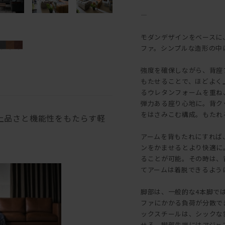
―
モダンデザインをベースに
ファ。シンプルな造形の中
強度を確保しながら、背座
もたせることで、ほどよく
るウレタンフォームを重ね
弾力ある座り心地に。背ク
をはさみこむ構成。もたれ
上品さと機能性をもたらす軽
アームを背もたれにすれば
ンをかませるとより快適に
ることが可能。その時は、
てアームは着脱できるよう
脚部は、一般的な4本脚で
ファにかかる負荷が分散で
ックスチールは、シックな
せる。脚部先端にはアジャ