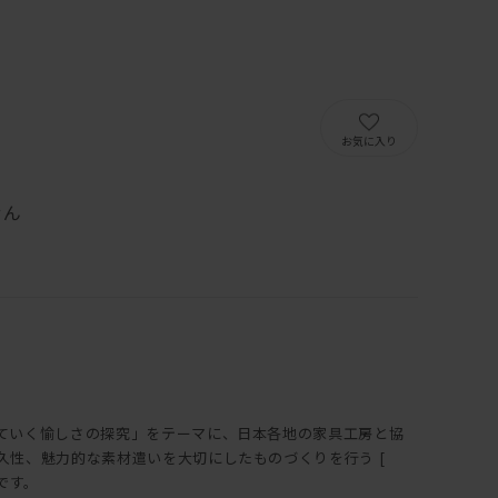
）
お気に入り
せん
ていく愉しさの探究」をテーマに、日本各地の家具工房と協
久性、魅力的な素材遣いを大切にしたものづくりを行う [
トです。