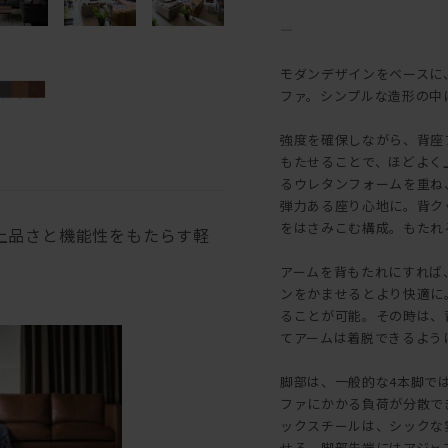
―
モダンデザインをベースに
ファ。シンプルな造形の中
強度を確保しながら、背座
もたせることで、ほどよく
るウレタンフォームを重ね
弾力ある座り心地に。背ク
をはさみこむ構成。もたれ
上品さと機能性をもたらす軽
アームを背もたれにすれば
ンをかませるとより快適に
ることが可能。その時は、
てアームは着脱できるよう
脚部は、一般的な4本脚で
ファにかかる負荷が分散で
ックスチールは、シックな
せる。脚部先端にはアジャ