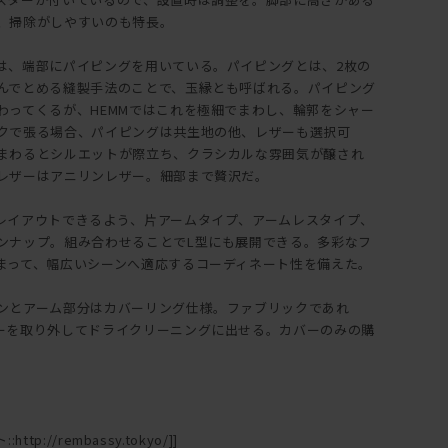
、掃除がしやすいのも特長。
は、端部にパイピングを用いている。パイピングとは、2枚の
んでとめる縫製手法のことで、玉縁とも呼ばれる。パイピング
わってくるが、HEMMではこれを極細でまわし、輪郭をシャー
クで張る場合、パイピングは共生地の他、レザーも選択可
まわるとシルエットが際立ち、クラシカルな雰囲気が醸され
レザーはアニリンレザー。細部まで贅沢だ。
レイアウトできるよう、片アームタイプ、アームレスタイプ、
ンナップ。組み合わせることでL型にも展開できる。多彩なフ
まって、幅広いシーンへ適応するコーディネート性を備えた。
ンとアーム部分はカバーリング仕様。ファブリックであれ
ーを取り外してドライクリーニングに出せる。カバーのみの購
ttp://rembassy.tokyo/]]