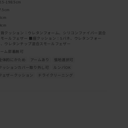
2.5-198.5cm
7.5cm
3cm
9cm
■背クッション：ウレタンフォーム、シリコンファイバー混合
スモールフェザー ■座クッション：Sバネ、ウレタンフォー
ム、ウレタンチップ混合スモールフェザー
アーム部着脱可
全体的にかため
アームあり
張地選択可
クッションカバー取り外し可
ルンバOK
フェザークッション
ドライクリーニング