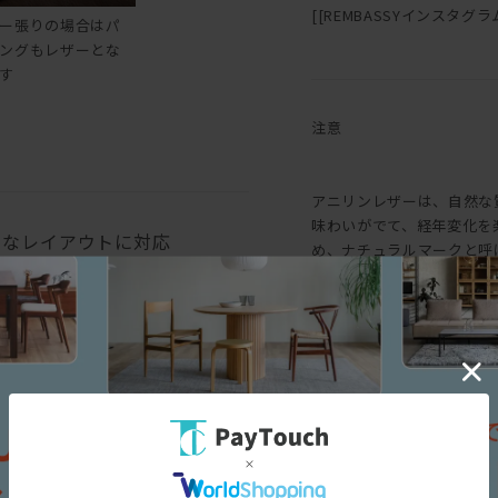
[[REMBASSYインスタグラム::h
ー張りの場合はパ
ングもレザーとな
す
注意
アニリンレザーは、自然な
味わいがでて、経年変化を
々なレイアウトに対応
め、ナチュラルマークと呼
味にバラつきがあります。
も生じます。均一な表面で
というような一般的な革と
求める方におすすめです。
三面図