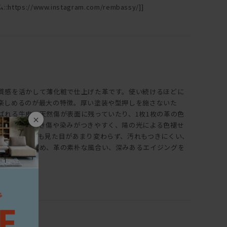
ttps://www.instagram.com/rembassy/]]
質感を活かして薄化粧で仕上げた革です。使い続けるほどに
楽しめるのが最大の特徴。厚い塗装や型押しを施さないた
ばれる牛皮の天然傷が表面に残っていたり、1枚1枚の革の色
×
また、ひっかき傷や染みがつきやすく、陽の光による色褪せ
、使い続けても見た目があまり変わらず、汚れもつきにくい、
は全く違うため、革の素朴な風合い、深みあるエイジングを