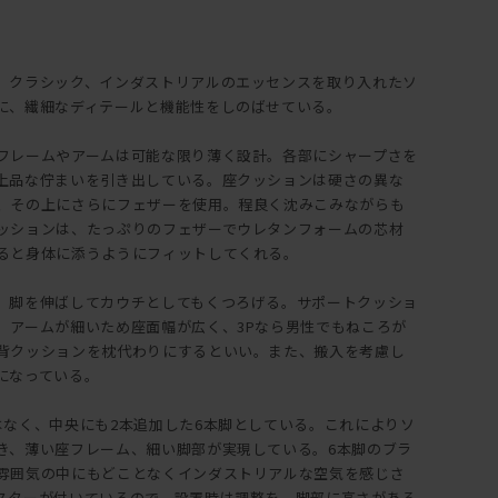
、クラシック、インダストリアルのエッセンスを取り入れたソ
に、繊細なディテールと機能性をしのばせている。
フレームやアームは可能な限り薄く設計。各部にシャープさを
上品な佇まいを引き出している。座クッションは硬さの異な
、その上にさらにフェザーを使用。程良く沈みこみながらも
ッションは、たっぷりのフェザーでウレタンフォームの芯材
ると身体に添うようにフィットしてくれる。
、脚を伸ばしてカウチとしてもくつろげる。サポートクッショ
。アームが細いため座面幅が広く、3Pなら男性でもねころが
背クッションを枕代わりにするといい。また、搬入を考慮し
になっている。
はなく、中央にも2本追加した6本脚としている。これによりソ
き、薄い座フレーム、細い脚部が実現している。6本脚のブラ
雰囲気の中にもどことなくインダストリアルな空気を感じさ
スターが付いているので、設置時は調整を。脚部に高さがある