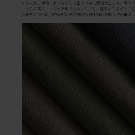
いるため、単色でありながらも生地の中に濃淡が生まれ、深みの
ート性が高く、カジュアルでもシックでも、幅広いスタイルに合
MADE IN CHINA / 97% POLYESTER 3% NYLON / DRY CLEANING