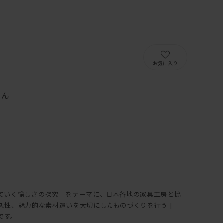
）
お気に入り
せん
ていく愉しさの探究」をテーマに、日本各地の家具工房と協
久性、魅力的な素材遣いを大切にしたものづくりを行う [
トです。