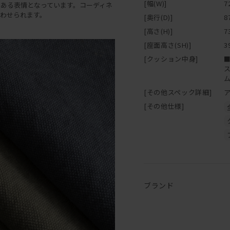
[幅(W)]
7
ある表情となっています。コーディネ
わせられます。
[奥行(D)]
8
[高さ(H)]
7
[座面高さ(SH)]
3
[クッション中身]
[その他スペック詳細]
[その他仕様]
ブランド