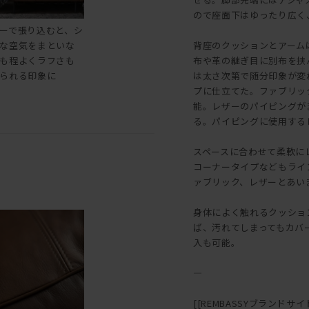
ので座面下はゆったり広く
ーで張り込むと、シ
な空気をまといな
背座のクッションとアーム
も程よくラフさも
布や革の継ぎ目に別布を挟
られる印象に
は太さ次第で随分印象が変
プに仕立てた。ファブリッ
能。レザーのパイピングが
る。パイピングに使用する
スペースに合わせて柔軟に
コーナータイプなどもライ
ァブリック、レザーとあい
身体によく触れるクッショ
ば、汚れてしまってもカバ
入も可能。
―
[[REMBASSYブランドサイト::h