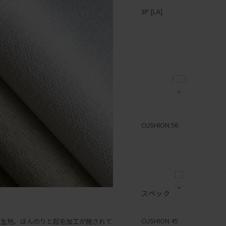
3P [LA]
1P [RA]
2P [LA]
CUSHION 56
スペック
1P [LA]
CUSHION 45
の生地。ほんのりと起毛加工が施されて