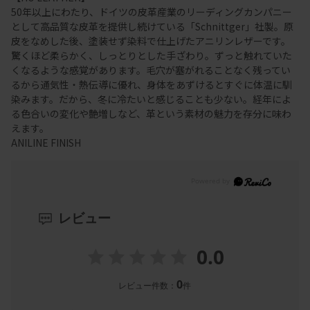
50年以上にわたり、ドイツの皮革産業のリーディングカンパニー
として高品質な皮革を提供し続けている「Schnittger」社製。原
皮をなめした後、塗装せず染料で仕上げたアニリンレザーです。
驚くほど柔らかく、しっとりとした手ざわり。ずっと触れていた
くなるような感覚があります。毛穴が塞がれることなく残ってい
るから通気性・熱伝導に優れ、身体をあずけるとすぐに体温に馴
染みます。だから、冬に冷たいと感じることも少ない。経年によ
る色合いの変化や艶増しなど、革という素材の魅力を存分に味わ
えます。
ANILINE FINISH
レビュー
0.0
0
レビュー件数：
件