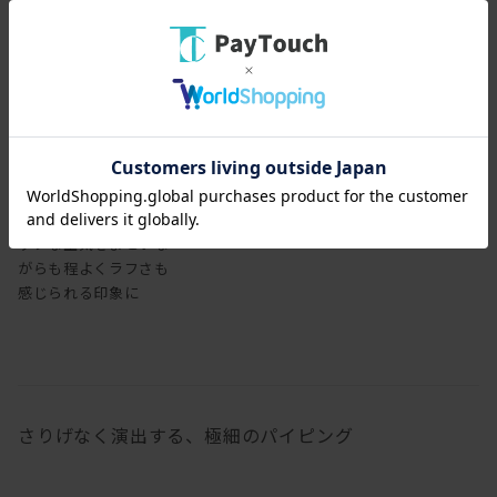
レザーで張り込むと、シ
ックな空気をまといな
がらも程よくラフさも
感じられる印象に
さりげなく演出する、極細のパイピング