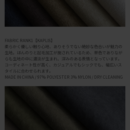
FABRIC RANK1【KAPLIS】
柔らかく優しい触り心地、ありそうでない絶妙な色合いが魅力の
生地。ほんのりと起毛加工が施されているため、単色でありなが
らも生地の中に濃淡が生まれ、深みのある表情となっています。
コーディネート性が高く、カジュアルでもシックでも、幅広いス
タイルに合わせられます。
MADE IN CHINA / 97% POLYESTER 3% NYLON / DRY CLEANING