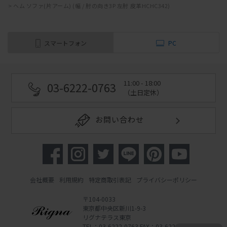
>
ヘム ソファ(片アーム) (幅 / 肘の向き3P 左肘 皮革HCHC342)
スマートフォン
PC
11:00 - 18:00
03-6222-0763
（土日定休）
お問い合わせ
会社概要
利用規約
特定商取引表記
プライバシーポリシー
〒104-0033
東京都中央区新川1-9-3
リグナテラス東京
TEL：03-6222-0763 FAX：03-6222-0762