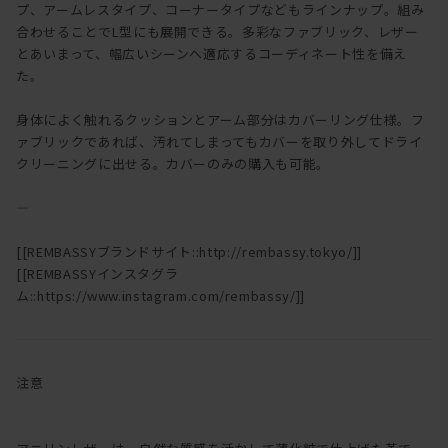
プ、アームレスタイプ、コーナータイプなどもラインナップ。組み
合わせることでL型にも展開できる。多彩なファブリック、レザー
とあいまって、幅広いシーンへ適応するコーディネート性を備え
た。
身体によく触れるクッションとアーム部分はカバーリング仕様。フ
ァブリックであれば、汚れてしまってもカバーを取り外してドライ
クリーニングに出せる。カバーのみの購入も可能。
―
[[REMBASSYブランドサイト::http://rembassy.tokyo/]]
[[REMBASSYインスタグラ
ム::https://www.instagram.com/rembassy/]]
注意