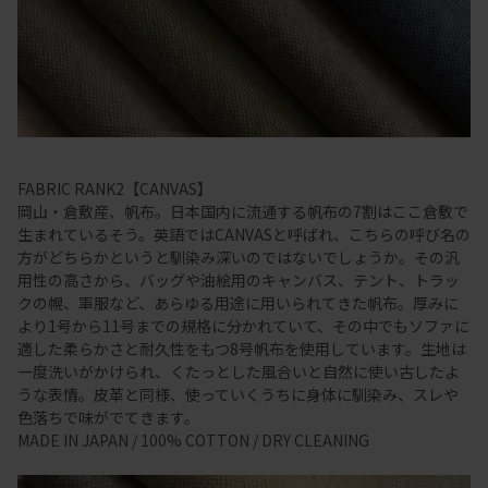
FABRIC RANK2【CANVAS】
岡山・倉敷産、帆布。日本国内に流通する帆布の7割はここ倉敷で
生まれているそう。英語ではCANVASと呼ばれ、こちらの呼び名の
方がどちらかというと馴染み深いのではないでしょうか。その汎
用性の高さから、バッグや油絵用のキャンバス、テント、トラッ
クの幌、軍服など、あらゆる用途に用いられてきた帆布。厚みに
より1号から11号までの規格に分かれていて、その中でもソファに
適した柔らかさと耐久性をもつ8号帆布を使用しています。生地は
一度洗いがかけられ、くたっとした風合いと自然に使い古したよ
うな表情。皮革と同様、使っていくうちに身体に馴染み、スレや
色落ちで味がでてきます。
MADE IN JAPAN / 100% COTTON / DRY CLEANING