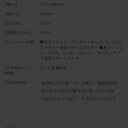
[幅(W)]
72.5-198.5cm
[奥行(D)]
87.5cm
[高さ(H)]
73cm
[座面高さ(SH)]
39cm
[クッション中身]
■背クッション：ウレタンフォーム、シリコン
ファイバー混合スモールフェザー ■座クッショ
ン：Sバネ、ウレタンフォーム、ウレタンチッ
プ混合スモールフェザー
[その他スペック
アーム部着脱可
詳細]
[その他仕様]
全体的にかため
アームあり
張地選択可
クッションカバー取り外し可
ルンバOK
フェザークッション
ドライクリーニング