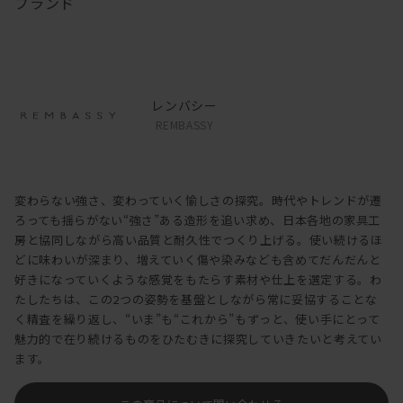
ブランド
レンバシー
REMBASSY
変わらない強さ、変わっていく愉しさの探究。時代やトレンドが遷
ろっても揺らがない“強さ”ある造形を追い求め、日本各地の家具工
房と協同しながら高い品質と耐久性でつくり上げる。使い続けるほ
どに味わいが深まり、増えていく傷や染みなども含めてだんだんと
好きになっていくような感覚をもたらす素材や仕上を選定する。わ
たしたちは、この2つの姿勢を基盤としながら常に妥協することな
く精査を繰り返し、“いま”も“これから”もずっと、使い手にとって
魅力的で在り続けるものをひたむきに探究していきたいと考えてい
ます。