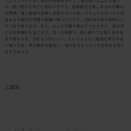
アニリンレザーは、自然な質感を活かして薄化粧で仕上げた革で
す。使い続けるほどに味わいがでて、経年変化を楽しめるのが最大
の特徴。厚い塗装や型押しを施さないため、ナチュラルマークと呼
ばれる牛皮の天然傷が表面に残っていたり、1枚1枚の革の色味にバ
ラつきがあります。また、ひっかき傷や染みがつきやすく、陽の光
による色褪せも生じます。均一な表面で、使い続けても見た目があ
まり変わらず、汚れもつきにくい、というような一般的な革とは全
く違うため、革の素朴な風合い、深みあるエイジングを求める方に
おすすめです。
三面図