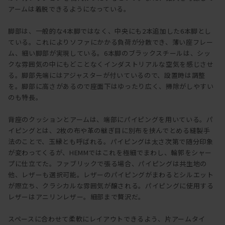
アームは着脱できるようになっている。
脚部は、一般的な4本脚ではなく、中央にも2本追加した6本脚とし
ている。これによりソファにかかる負荷が分散でき、薄い座フレー
ム、細い脚部が実現している。6本脚のブラックスチールは、シッ
クな雰囲気の中にもどことなくインダストリアルな空気を感じさせ
る。脚部先端にはアジャスターが付いているので、設置時は調整
を。脚部に高さがあるので座面下はゆったり広く、掃除がしやすい
のも特長。
背座のクッションとアームは、端部にパイピングを用いている。パ
イピングとは、2枚の布や革の継ぎ目に別布を挟んでとめる縫製手
法のことで、玉縁とも呼ばれる。パイピングは太さ次第で随分印象
が変わってくるが、HEMMではこれを極細でまわし、輪郭をシャー
プに仕立てた。ファブリックで張る場合、パイピングは共生地の
他、レザーも選択可能。レザーのパイピングがまわるとシルエット
が際立ち、クラシカルな雰囲気が醸される。パイピングに使用する
レザーはアニリンレザー。細部まで贅沢だ。
スペースに合わせて柔軟にレイアウトできるよう、片アームタイ