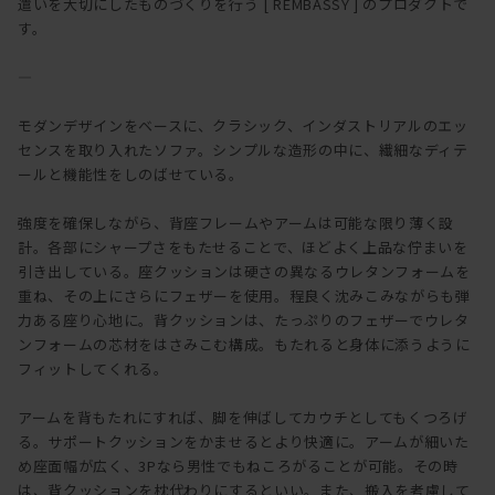
遣いを大切にしたものづくりを行う [ REMBASSY ] のプロダクトで
す。
―
モダンデザインをベースに、クラシック、インダストリアルのエッ
センスを取り入れたソファ。シンプルな造形の中に、繊細なディテ
ールと機能性をしのばせている。
強度を確保しながら、背座フレームやアームは可能な限り薄く設
計。各部にシャープさをもたせることで、ほどよく上品な佇まいを
引き出している。座クッションは硬さの異なるウレタンフォームを
重ね、その上にさらにフェザーを使用。程良く沈みこみながらも弾
力ある座り心地に。背クッションは、たっぷりのフェザーでウレタ
ンフォームの芯材をはさみこむ構成。もたれると身体に添うように
フィットしてくれる。
アームを背もたれにすれば、脚を伸ばしてカウチとしてもくつろげ
る。サポートクッションをかませるとより快適に。アームが細いた
め座面幅が広く、3Pなら男性でもねころがることが可能。その時
は、背クッションを枕代わりにするといい。また、搬入を考慮して