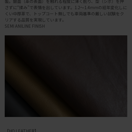
製。銀面（革の表面）を触れる程度に薄く削り、型（シボ）を押
さずに“揉み”で表情を出しています。1.2～1.4mmの経年変化しに
くい中厚革で、トップコート無しでも車両基準の厳しい試験をク
リアする品質を実現しています。
SEMI ANILINE FINISH
【HO LEATHER】