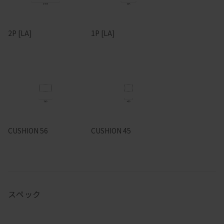
2P [LA]
1P [LA]
CUSHION 56
CUSHION 45
スペック