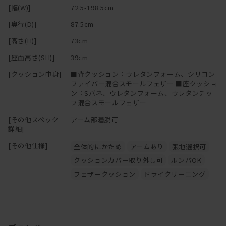
[幅(W)]
72.5-198.5cm
[奥行(D)]
87.5cm
[高さ(H)]
73cm
[座面高さ(SH)]
39cm
[クッション中身]
■背クッション：ウレタンフォーム、シリコン
ファイバー混合スモールフェザー ■座クッショ
ン：Sバネ、ウレタンフォーム、ウレタンチッ
プ混合スモールフェザー
[その他スペック
アーム部着脱可
詳細]
[その他仕様]
全体的にかため
アームあり
張地選択可
クッションカバー取り外し可
ルンバOK
フェザークッション
ドライクリーニング