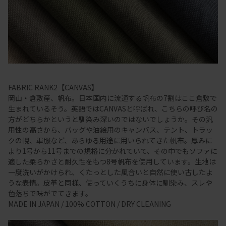
FABRIC RANK2【CANVAS】
岡山・倉敷産、帆布。日本国内に流通する帆布の7割はここ倉敷で
生まれているそう。英語ではCANVASと呼ばれ、こちらの呼び名の
方がどちらかというと馴染み深いのではないでしょうか。その汎
用性の高さから、バッグや油絵用のキャンバス、テント、トラッ
クの幌、軍服など、あらゆる用途に用いられてきた帆布。厚みに
より1号から11号までの規格に分かれていて、その中でもソファに
適した柔らかさと耐久性をもつ8号帆布を使用しています。生地は
一度洗いがかけられ、くたっとした風合いと自然に使い古したよ
うな表情。皮革と同様、使っていくうちに身体に馴染み、スレや
色落ちで味がでてきます。
MADE IN JAPAN / 100% COTTON / DRY CLEANING