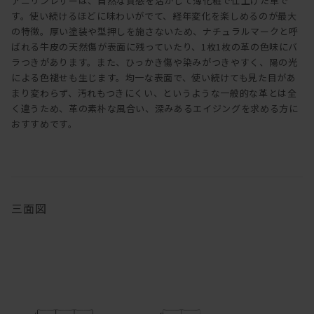
アニリンレザーは、自然な質感を活かして薄化粧で仕上げた革で
す。使い続けるほどに味わいがでて、経年変化を楽しめるのが最大
の特徴。厚い塗装や型押しを施さないため、ナチュラルマークと呼
ばれる牛皮の天然傷が表面に残っていたり、1枚1枚の革の色味にバ
ラつきがあります。また、ひっかき傷や染みがつきやすく、陽の光
による色褪せも生じます。均一な表面で、使い続けても見た目があ
まり変わらず、汚れもつきにくい、というような一般的な革とは全
く違うため、革の素朴な風合い、深みあるエイジングを求める方に
おすすめです。
三面図