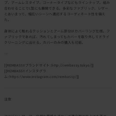
プ、アームレスタイプ、コーナータイプなどもラインナップ。組み
合わせることでL型にも展開できる。多彩なファブリック、レザー
とあいまって、幅広いシーンへ適応するコーディネート性を備え
た。
身体によく触れるクッションとアーム部分はカバーリング仕様。フ
ァブリックであれば、汚れてしまってもカバーを取り外してドライ
クリーニングに出せる。カバーのみの購入も可能。
―
[[REMBASSYブランドサイト::http://rembassy.tokyo/]]
[[REMBASSYインスタグラ
ム::https://www.instagram.com/rembassy/]]
注意