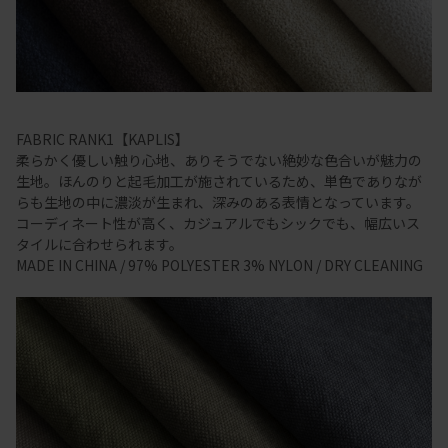
FABRIC RANK1【KAPLIS】
柔らかく優しい触り心地、ありそうでない絶妙な色合いが魅力の
生地。ほんのりと起毛加工が施されているため、単色でありなが
らも生地の中に濃淡が生まれ、深みのある表情となっています。
コーディネート性が高く、カジュアルでもシックでも、幅広いス
タイルに合わせられます。
MADE IN CHINA / 97% POLYESTER 3% NYLON / DRY CLEANING