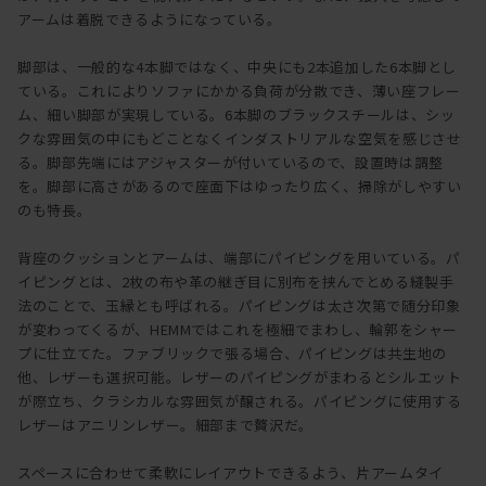
アームは着脱できるようになっている。
脚部は、一般的な4本脚ではなく、中央にも2本追加した6本脚とし
ている。これによりソファにかかる負荷が分散でき、薄い座フレー
ム、細い脚部が実現している。6本脚のブラックスチールは、シッ
クな雰囲気の中にもどことなくインダストリアルな空気を感じさせ
る。脚部先端にはアジャスターが付いているので、設置時は調整
を。脚部に高さがあるので座面下はゆったり広く、掃除がしやすい
のも特長。
背座のクッションとアームは、端部にパイピングを用いている。パ
イピングとは、2枚の布や革の継ぎ目に別布を挟んでとめる縫製手
法のことで、玉縁とも呼ばれる。パイピングは太さ次第で随分印象
が変わってくるが、HEMMではこれを極細でまわし、輪郭をシャー
プに仕立てた。ファブリックで張る場合、パイピングは共生地の
他、レザーも選択可能。レザーのパイピングがまわるとシルエット
が際立ち、クラシカルな雰囲気が醸される。パイピングに使用する
レザーはアニリンレザー。細部まで贅沢だ。
スペースに合わせて柔軟にレイアウトできるよう、片アームタイ