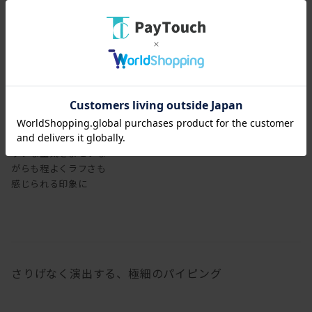
レザーで張り込むと、シ
ックな空気をまといな
がらも程よくラフさも
感じられる印象に
さりげなく演出する、極細のパイピング