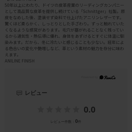
50年以上にわたり、ドイツの皮革産業のリーディングカンパニー
として高品質な皮革を提供し続けている「Schnittger」社製。原
皮をなめした後、塗装せず染料で仕上げたアニリンレザーです。
驚くほど柔らかく、しっとりとした手ざわり。ずっと触れていた
くなるような感覚があります。毛穴が塞がれることなく残ってい
るから通気性・熱伝導に優れ、身体をあずけるとすぐに体温に馴
染みます。だから、冬に冷たいと感じることも少ない。経年によ
る色合いの変化や艶増しなど、革という素材の魅力を存分に味わ
えます。
ANILINE FINISH
レビュー
0.0
0
レビュー件数：
件