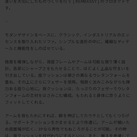
遣いを大切にしたものづくりを行う [ REMBASSY ] のプロダクトで
す。
―
モダンデザインをベースに、クラシック、インダストリアルのエッ
センスを取り入れたソファ。シンプルな造形の中に、繊細なディテ
ールと機能性をしのばせている。
強度を確保しながら、背座フレームやアームは可能な限り薄く設
計。各部にシャープさをもたせることで、ほどよく上品な佇まいを
引き出している。座クッションは硬さの異なるウレタンフォームを
重ね、その上にさらにフェザーを使用。程良く沈みこみながらも弾
力ある座り心地に。背クッションは、たっぷりのフェザーでウレタ
ンフォームの芯材をはさみこむ構成。もたれると身体に添うように
フィットしてくれる。
アームを背もたれにすれば、脚を伸ばしてカウチとしてもくつろげ
る。サポートクッションをかませるとより快適に。アームが細いた
め座面幅が広く、3Pなら男性でもねころがることが可能。その時
は、背クッションを枕代わりにするといい。また、搬入を考慮して