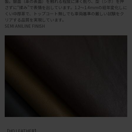
製。銀面（革の表面）を触れる程度に薄く削り、型（シボ）を押
さずに“揉み”で表情を出しています。1.2～1.4mmの経年変化しに
くい中厚革で、トップコート無しでも車両基準の厳しい試験をク
リアする品質を実現しています。
SEMI ANILINE FINISH
【HO LEATHER】