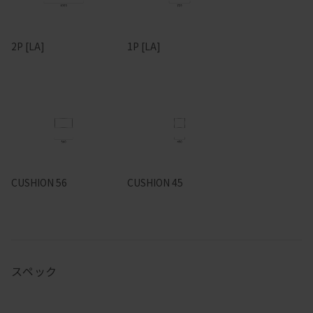
2P [LA]
1P [LA]
CUSHION 56
CUSHION 45
スペック