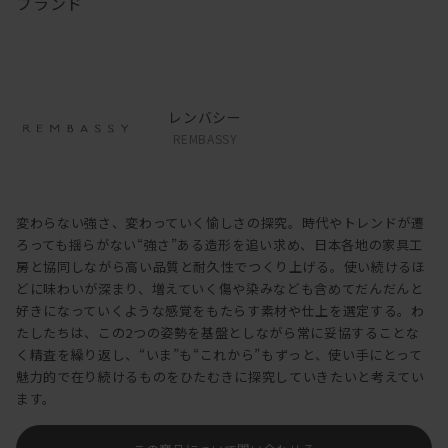
ブランド
レンバシー
REMBASSY
変わらない強さ、変わっていく愉しさの探究。時代やトレンドが遷
ろっても揺らがない“強さ”ある造形を追い求め、日本各地の家具工
房と協同しながら高い品質と耐久性でつくり上げる。使い続けるほ
どに味わいが深まり、増えていく傷や染みなども含めてだんだんと
好きになっていくような感覚をもたらす素材や仕上を選定する。わ
たしたちは、この2つの姿勢を基盤としながら常に妥協することな
く精査を繰り返し、“いま”も“これから”もずっと、使い手にとって
魅力的で在り続けるものをひたむきに探究していきたいと考えてい
ます。