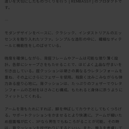
遣いを大切にしたものづくりを行う [ REMBASSY ] のプロダクトで
す。
―
モダンデザインをベースに、クラシック、インダストリアルのエッ
センスを取り入れたソファ。シンプルな造形の中に、繊細なディテ
ールと機能性をしのばせている。
強度を確保しながら、背座フレームやアームは可能な限り薄く設
計。各部にシャープさをもたせることで、ほどよく上品な佇まいを
引き出している。座クッションは硬さの異なるウレタンフォームを
重ね、その上にさらにフェザーを使用。程良く沈みこみながらも弾
力ある座り心地に。背クッションは、たっぷりのフェザーでウレタ
ンフォームの芯材をはさみこむ構成。もたれると身体に添うように
フィットしてくれる。
アームを背もたれにすれば、脚を伸ばしてカウチとしてもくつろげ
る。サポートクッションをかませるとより快適に。アームが細いた
め座面幅が広く、3Pなら男性でもねころがることが可能。その時
は、背クッションを枕代わりにするといい。また、搬入を考慮して