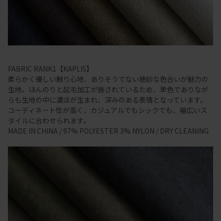
FABRIC RANK1【KAPLIS】
柔らかく優しい触り心地、ありそうでない絶妙な色合いが魅力の
生地。ほんのりと起毛加工が施されているため、単色でありなが
らも生地の中に濃淡が生まれ、深みのある表情となっています。
コーディネート性が高く、カジュアルでもシックでも、幅広いス
タイルに合わせられます。
MADE IN CHINA / 97% POLYESTER 3% NYLON / DRY CLEANING