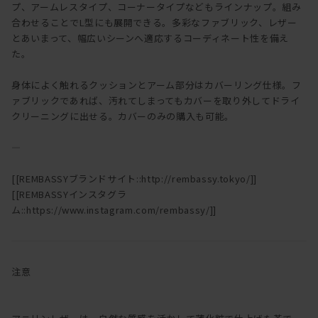
プ、アームレスタイプ、コーナータイプなどもラインナップ。組み
合わせることでL型にも展開できる。多彩なファブリック、レザー
とあいまって、幅広いシーンへ適応するコーディネート性を備え
た。
身体によく触れるクッションとアーム部分はカバーリング仕様。フ
ァブリックであれば、汚れてしまってもカバーを取り外してドライ
クリーニングに出せる。カバーのみの購入も可能。
―
[[REMBASSYブランドサイト::http://rembassy.tokyo/]]
[[REMBASSYインスタグラ
ム::https://www.instagram.com/rembassy/]]
注意