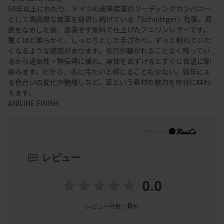
50年以上にわたり、ドイツの皮革産業のリーディングカンパニー
として高品質な皮革を提供し続けている「Schnittger」社製。原
皮をなめした後、塗装せず染料で仕上げたアニリンレザーです。
驚くほど柔らかく、しっとりとした手ざわり。ずっと触れていた
くなるような感覚があります。毛穴が塞がれることなく残ってい
るから通気性・熱伝導に優れ、身体をあずけるとすぐに体温に馴
染みます。だから、冬に冷たいと感じることも少ない。経年によ
る色合いの変化や艶増しなど、革という素材の魅力を存分に味わ
えます。
ANILINE FINISH
レビュー
0.0
0
レビュー件数：
件