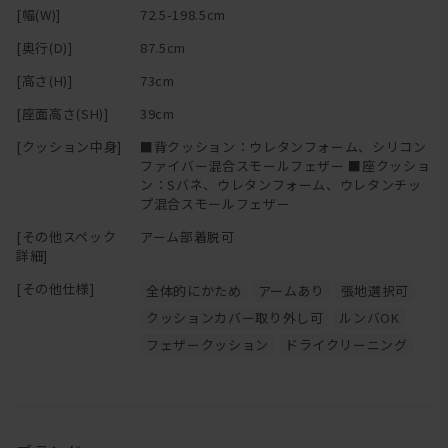
[幅(W)]
72.5-198.5cm
[奥行(D)]
87.5cm
[高さ(H)]
73cm
[座面高さ(SH)]
39cm
[クッション中身]
■背クッション：ウレタンフォーム、シリコン
ファイバー混合スモールフェザー ■座クッショ
ン：Sバネ、ウレタンフォーム、ウレタンチッ
プ混合スモールフェザー
[その他スペック
アーム部着脱可
詳細]
[その他仕様]
全体的にかため
アームあり
張地選択可
クッションカバー取り外し可
ルンバOK
フェザークッション
ドライクリーニング