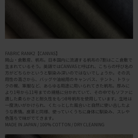
FABRIC RANK2【CANVAS】
岡山・倉敷産、帆布。日本国内に流通する帆布の7割はここ倉敷で
生まれているそう。英語ではCANVASと呼ばれ、こちらの呼び名の
方がどちらかというと馴染み深いのではないでしょうか。その汎
用性の高さから、バッグや油絵用のキャンバス、テント、トラッ
クの幌、軍服など、あらゆる用途に用いられてきた帆布。厚みに
より1号から11号までの規格に分かれていて、その中でもソファに
適した柔らかさと耐久性をもつ8号帆布を使用しています。生地は
一度洗いがかけられ、くたっとした風合いと自然に使い古したよ
うな表情。皮革と同様、使っていくうちに身体に馴染み、スレや
色落ちで味がでてきます。
MADE IN JAPAN / 100% COTTON / DRY CLEANING