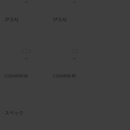
2P [LA]
1P [LA]
CUSHION 56
CUSHION 45
スペック