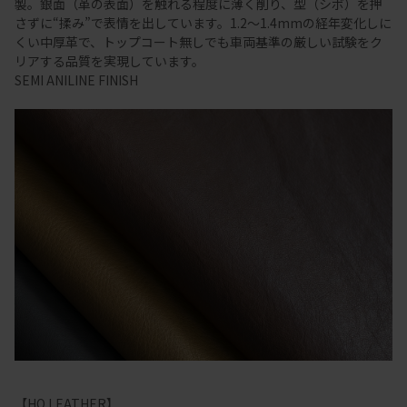
製。銀面（革の表面）を触れる程度に薄く削り、型（シボ）を押
さずに“揉み”で表情を出しています。1.2～1.4mmの経年変化しに
くい中厚革で、トップコート無しでも車両基準の厳しい試験をク
リアする品質を実現しています。
SEMI ANILINE FINISH
【HO LEATHER】