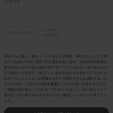
ブランド
レンバシー
REMBASSY
変わらない強さ、変わっていく愉しさの探究。時代やトレンドが遷
ろっても揺らがない“強さ”ある造形を追い求め、日本各地の家具工
房と協同しながら高い品質と耐久性でつくり上げる。使い続けるほ
どに味わいが深まり、増えていく傷や染みなども含めてだんだんと
好きになっていくような感覚をもたらす素材や仕上を選定する。わ
たしたちは、この2つの姿勢を基盤としながら常に妥協することな
く精査を繰り返し、“いま”も“これから”もずっと、使い手にとって
魅力的で在り続けるものをひたむきに探究していきたいと考えてい
ます。