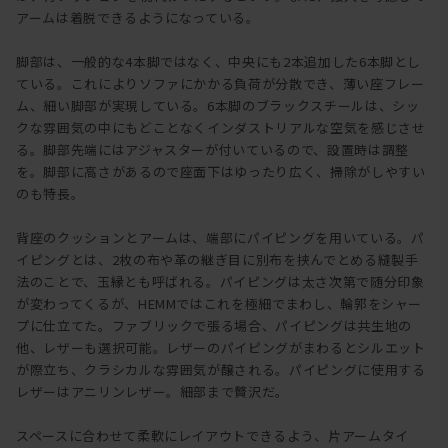
アームは着脱できるようになっている。
脚部は、一般的な4本脚ではなく、中央にも2本追加した6本脚とし
ている。これによりソファにかかる負荷が分散でき、薄い座フレー
ム、細い脚部が実現している。6本脚のブラックスチールは、シッ
クな雰囲気の中にもどことなくインダストリアルな空気を感じさせ
る。脚部先端にはアジャスターが付いているので、設置時は調整
を。脚部に高さがあるので座面下はゆったり広く、掃除がしやすい
のも特長。
背座のクッションとアームは、端部にパイピングを用いている。パ
イピングとは、2枚の布や革の継ぎ目に別布を挟んでとめる縫製手
法のことで、玉縁とも呼ばれる。パイピングは太さ次第で随分印象
が変わってくるが、HEMMではこれを極細でまわし、輪郭をシャー
プに仕立てた。ファブリックで張る場合、パイピングは共生地の
他、レザーも選択可能。レザーのパイピングがまわるとシルエット
が際立ち、クラシカルな雰囲気が醸される。パイピングに使用する
レザーはアニリンレザー。細部まで贅沢だ。
スペースに合わせて柔軟にレイアウトできるよう、片アームタイ