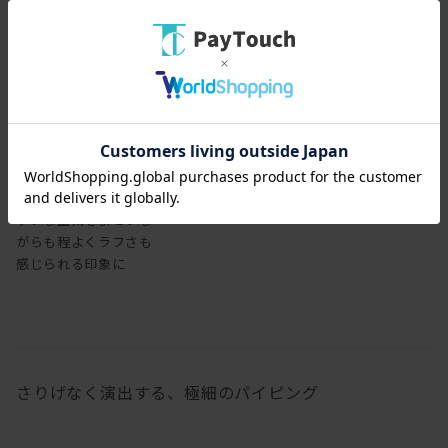
レザーで張り込むと、シ
ックな空気をまといな
がらも程よくラフさも
感じられる印象に
さりげなく演出する、極細のパイピング