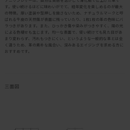
アニリンレザーは、自然な質感を活かして薄化粧で仕上げた革で
す。使い続けるほどに味わいがでて、経年変化を楽しめるのが最大
の特徴。厚い塗装や型押しを施さないため、ナチュラルマークと呼
ばれる牛皮の天然傷が表面に残っていたり、1枚1枚の革の色味にバ
ラつきがあります。また、ひっかき傷や染みがつきやすく、陽の光
による色褪せも生じます。均一な表面で、使い続けても見た目があ
まり変わらず、汚れもつきにくい、というような一般的な革とは全
く違うため、革の素朴な風合い、深みあるエイジングを求める方に
おすすめです。
三面図