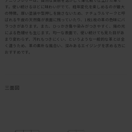
アニリンレザーは、自然な質感を活かして薄化粧で仕上げた革で
す。使い続けるほどに味わいがでて、経年変化を楽しめるのが最大
の特徴。厚い塗装や型押しを施さないため、ナチュラルマークと呼
ばれる牛皮の天然傷が表面に残っていたり、1枚1枚の革の色味にバ
ラつきがあります。また、ひっかき傷や染みがつきやすく、陽の光
による色褪せも生じます。均一な表面で、使い続けても見た目があ
まり変わらず、汚れもつきにくい、というような一般的な革とは全
く違うため、革の素朴な風合い、深みあるエイジングを求める方に
おすすめです。
三面図