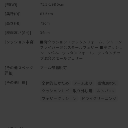
[幅(W)]
72.5-198.5cm
[奥行(D)]
87.5cm
[高さ(H)]
73cm
[座面高さ(SH)]
39cm
[クッション中身]
■背クッション：ウレタンフォーム、シリコン
ファイバー混合スモールフェザー ■座クッショ
ン：Sバネ、ウレタンフォーム、ウレタンチッ
プ混合スモールフェザー
[その他スペック
アーム部着脱可
詳細]
[その他仕様]
全体的にかため
アームあり
張地選択可
クッションカバー取り外し可
ルンバOK
フェザークッション
ドライクリーニング