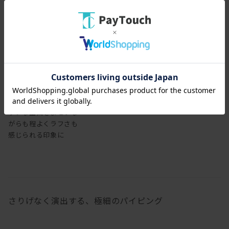
レザーで張り込むと、シ
ックな空気をまといな
がらも程よくラフさも
感じられる印象に
さりげなく演出する、極細のパイピング