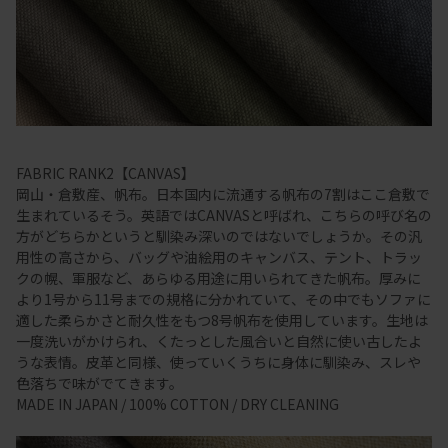
FABRIC RANK2【CANVAS】
岡山・倉敷産、帆布。日本国内に流通する帆布の7割はここ倉敷で
生まれているそう。英語ではCANVASと呼ばれ、こちらの呼び名の
方がどちらかというと馴染み深いのではないでしょうか。その汎
用性の高さから、バッグや油絵用のキャンバス、テント、トラッ
クの幌、軍服など、あらゆる用途に用いられてきた帆布。厚みに
より1号から11号までの規格に分かれていて、その中でもソファに
適した柔らかさと耐久性をもつ8号帆布を使用しています。生地は
一度洗いがかけられ、くたっとした風合いと自然に使い古したよ
うな表情。皮革と同様、使っていくうちに身体に馴染み、スレや
色落ちで味がでてきます。
MADE IN JAPAN / 100% COTTON / DRY CLEANING