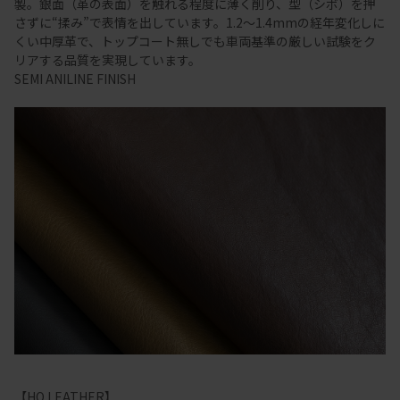
製。銀面（革の表面）を触れる程度に薄く削り、型（シボ）を押
さずに“揉み”で表情を出しています。1.2～1.4mmの経年変化しに
くい中厚革で、トップコート無しでも車両基準の厳しい試験をク
リアする品質を実現しています。
SEMI ANILINE FINISH
【HO LEATHER】