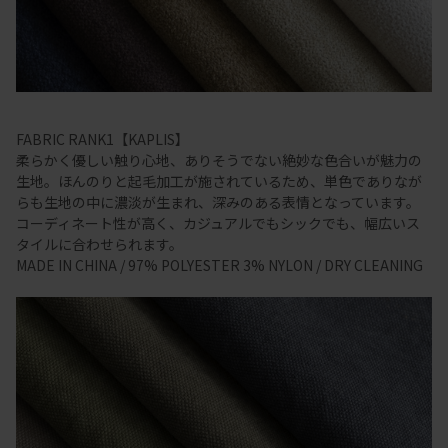
FABRIC RANK1【KAPLIS】
柔らかく優しい触り心地、ありそうでない絶妙な色合いが魅力の
生地。ほんのりと起毛加工が施されているため、単色でありなが
らも生地の中に濃淡が生まれ、深みのある表情となっています。
コーディネート性が高く、カジュアルでもシックでも、幅広いス
タイルに合わせられます。
MADE IN CHINA / 97% POLYESTER 3% NYLON / DRY CLEANING