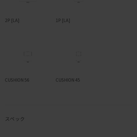
2P [LA]
1P [LA]
CUSHION 56
CUSHION 45
スペック