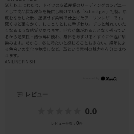
50年以上にわたり、ドイツの皮革産業のリーディングカンパニー
として高品質な皮革を提供し続けている「Schnittger」社製。原
皮をなめした後、塗装せず染料で仕上げたアニリンレザーです。
驚くほど柔らかく、しっとりとした手ざわり。ずっと触れていた
くなるような感覚があります。毛穴が塞がれることなく残ってい
るから通気性・熱伝導に優れ、身体をあずけるとすぐに体温に馴
染みます。だから、冬に冷たいと感じることも少ない。経年によ
る色合いの変化や艶増しなど、革という素材の魅力を存分に味わ
えます。
ANILINE FINISH
レビュー
0.0
0
レビュー件数：
件