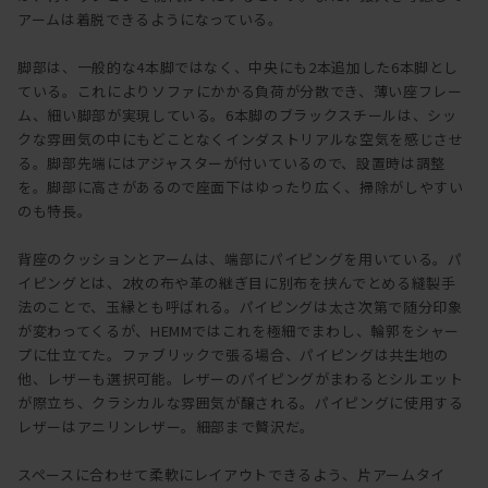
アームは着脱できるようになっている。
脚部は、一般的な4本脚ではなく、中央にも2本追加した6本脚とし
ている。これによりソファにかかる負荷が分散でき、薄い座フレー
ム、細い脚部が実現している。6本脚のブラックスチールは、シッ
クな雰囲気の中にもどことなくインダストリアルな空気を感じさせ
る。脚部先端にはアジャスターが付いているので、設置時は調整
を。脚部に高さがあるので座面下はゆったり広く、掃除がしやすい
のも特長。
背座のクッションとアームは、端部にパイピングを用いている。パ
イピングとは、2枚の布や革の継ぎ目に別布を挟んでとめる縫製手
法のことで、玉縁とも呼ばれる。パイピングは太さ次第で随分印象
が変わってくるが、HEMMではこれを極細でまわし、輪郭をシャー
プに仕立てた。ファブリックで張る場合、パイピングは共生地の
他、レザーも選択可能。レザーのパイピングがまわるとシルエット
が際立ち、クラシカルな雰囲気が醸される。パイピングに使用する
レザーはアニリンレザー。細部まで贅沢だ。
スペースに合わせて柔軟にレイアウトできるよう、片アームタイ