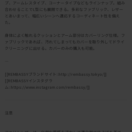
プ、アームレスタイプ、コーナータイプなどもラインナップ。組み
合わせることでL型にも展開できる。多彩なファブリック、レザー
とあいまって、幅広いシーンへ適応するコーディネート性を備え
た。
身体によく触れるクッションとアーム部分はカバーリング仕様。フ
ァブリックであれば、汚れてしまってもカバーを取り外してドライ
クリーニングに出せる。カバーのみの購入も可能。
―
[[REMBASSYブランドサイト::http://rembassy.tokyo/]]
[[REMBASSYインスタグラ
ム::https://www.instagram.com/rembassy/]]
注意