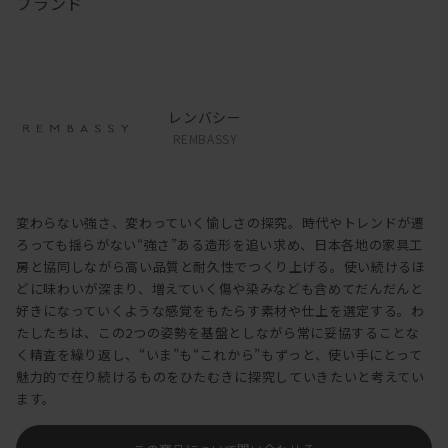
ブランド
レンバシー
REMBASSY
変わらない強さ、変わっていく愉しさの探究。時代やトレンドが遷
ろっても揺らがない“強さ”ある造形を追い求め、日本各地の家具工
房と協同しながら高い品質と耐久性でつくり上げる。使い続けるほ
どに味わいが深まり、増えていく傷や染みなども含めてだんだんと
好きになっていくような感覚をもたらす素材や仕上を選定する。わ
たしたちは、この2つの姿勢を基盤としながら常に妥協することな
く精査を繰り返し、“いま”も“これから”もずっと、使い手にとって
魅力的で在り続けるものをひたむきに探究していきたいと考えてい
ます。