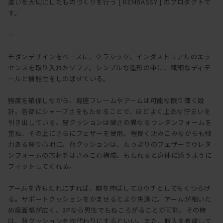
遣いを大切にしたものづくりを行う [ REMBASSY ] のプロダクトで
す。
―
モダンデザインをベースに、クラシック、インダストリアルのエッ
センスを取り入れたソファ。シンプルな造形の中に、繊細なディテ
ールと機能性をしのばせている。
強度を確保しながら、背座フレームやアームは可能な限り薄く設
計。各部にシャープさをもたせることで、ほどよく上品な佇まいを
引き出している。座クッションは硬さの異なるウレタンフォームを
重ね、その上にさらにフェザーを使用。程良く沈みこみながらも弾
力ある座り心地に。背クッションは、たっぷりのフェザーでウレタ
ンフォームの芯材をはさみこむ構成。もたれると身体に添うように
フィットしてくれる。
アームを背もたれにすれば、脚を伸ばしてカウチとしてもくつろげ
る。サポートクッションをかませるとより快適に。アームが細いた
め座面幅が広く、3Pなら男性でもねころがることが可能。その時
は、背クッションを枕代わりにするといい。また、搬入を考慮して