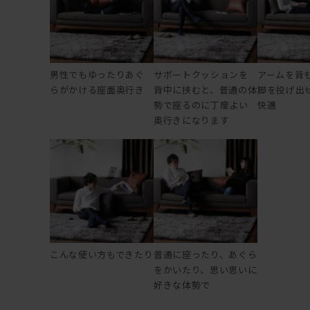
男性でもゆったりあぐ
サポートクッションを
アームを背
らがかける座面奥行き
背中に挟むと、普通の体
脚を投げ出
勢で座るのに丁度よい
快適
奥行きになります
こんな使い方もできたり
普通に座ったり、あぐら
をかいたり、思い思いに
好きな体勢で