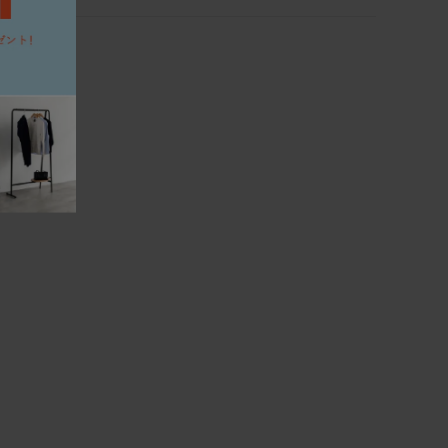
り、味わいも深まります。冬場は特にエアコンの風で乾燥し、
軽快で、野暮ったさがない。絶妙なシンプルである。ウォー
やすくなるため、冬前のお手入れをおすすめします。
ずれかで製作でき、どちらもたっぷりと無垢材の自然な素材
ク＆レザーとの組み合わせ次第で、カジュアルにもシックに
膨張し、冬場は放湿して痩せます。そんなふうに呼吸し、伸
コーディネートできる。脚部の幕板下から床までの高さは
季節の移り変わりの中でクラックが生じることもあります。
にも対応している。
けるうち、そんなクラックも、あるいは増えていく傷や染み
だんと馴染んでいき、やがて味わいに変わっていきます。自然
ームタイプ、アームレスタイプ、カウチタイプ、オットマンと
たかく見守りながら、末永くおつきあいください。
ンをラインナップ。各タイプごとに3種類のサイズがあり、さ
はサイズオーダーも可能なので、空間に最適なレイアウトで
ング仕様のため生地は取り外してドライクリーニングでき、