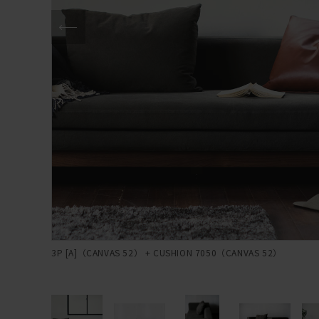
3P [A]（CANVAS 52） + CUSHION 7050（CANVAS 52）