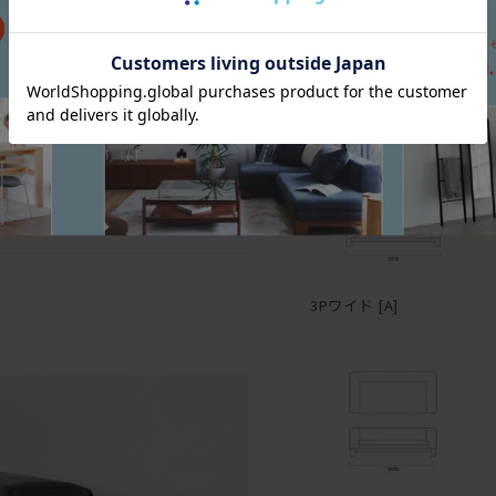
しっとりとした風合いが蘇
感じがありながらもどこか
反ったり割れたりを起こし
ルナットまたはオークのい
三面図
感を味わえる。ファブリッ
無垢材は、夏場は吸湿して
も、女性的にも男性的にも
縮を繰り返しているため、
100mm。ロボット掃除機
しかしながら、長く使い続
50cmと45×45cmの3サイズ。中
も、経年変化とともにだん
両アームタイプの他、片ア
ちいい。ねころがって、これを枕にす
素材ならではの変化をあた
豊富なタイプバリエーショ
ります。
らに細かく指定したい場合
配置できる。フルカバーリ
カバーだけの購入も可能。
3Pワイド [A]
―