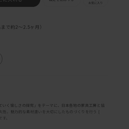
お気に入り
まで約2〜2.5ヶ月）
ていく愉しさの探究」をテーマに、日本各地の家具工房と協
久性、魅力的な素材遣いを大切にしたものづくりを行う [
トです。