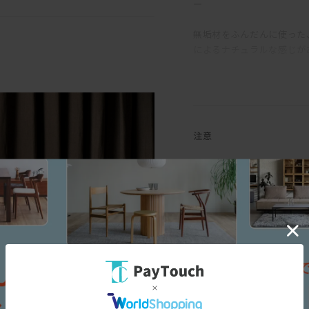
―
無垢材をふんだんに使った
によるナチュラルな感じが
一般的なソファの座面奥行が
720mmととても深い。
よりも「乗る」ソファだ。
ているような感覚で、様々
注意
を置くと、一般的なソファ
れる。つまりはどんなふう
レザーで製作する場合は張
背もたれとアームは少し硬
くれる感覚がある。硬めで
木部の仕上は、素材本来の
でも問題ない。座クッショ
段のお手入れは基本的には
いため座る場所が制限され
イル仕上は撥水性を備えて
挟みこむ構成になっていて
などを直置きして放置する
備えている。ウレタン芯が入
は、コースターやプレイス
45×45cmはウレタン芯無
ぷりと浸透していますが、
かさつきを感じた時を目安
脚部は単純な四角柱ではな