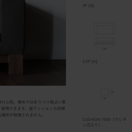
3P [A]
2.5P [A]
掛け心地。硬めではありつつ程よい柔
く使用できます。座クッションも同様
る場所が制限されません。
CUSHION 7050（ウレタ
ン芯入り）