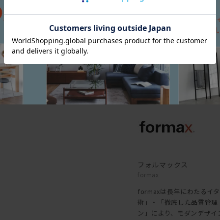
保証内容
ソファにつきましては製品
められた場合、無償にて修
ブランド
フォルマックス
formax
formaxは長年にわたる
術」・「徹底した品質管理
ン」により、モダンデザイ