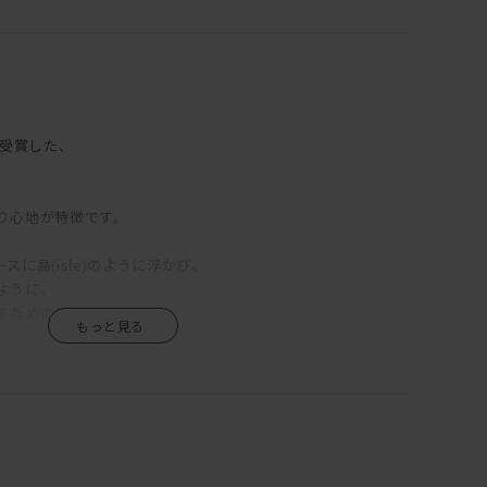
を受賞した、
り心地が特徴です。
に島(isle)のように浮かび、
ように、
すためのデザイン。
フェザー入りのクッションが使われており、
身体を支えてくれ、
実現。
デザインは、