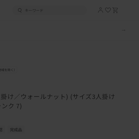
人掛け／ウォールナット) (サイズ3人掛け
ンク 7)
認
完成品