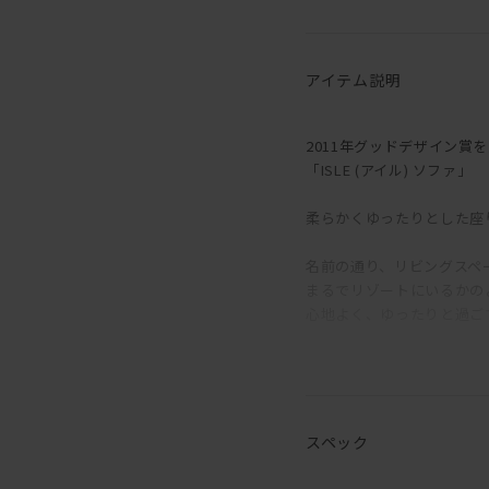
アイテム説明
2011年グッドデザイン賞
「ISLE (アイル) ソファ」
柔らかくゆったりとした座
名前の通り、リビングスペース
まるでリゾートにいるかの
心地よく、ゆったりと過ご
アーム、背、座はそれぞれ
しっとりと沈み込むように
リラックスした座り心地を
スペック
クッションで囲まれている