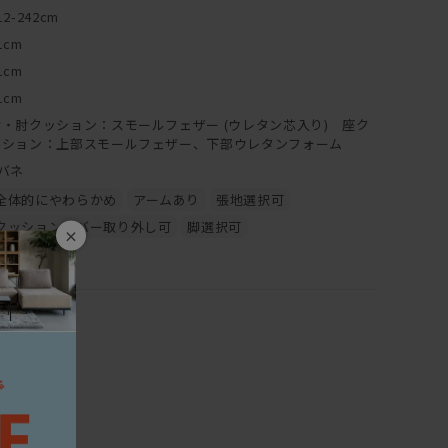
置いても痛くならず、
12-242cm
ができます。
1cm
1cm
1cm
背・肘クッション：スモールフェザー (ウレタン芯入り) 座ク
ッション：上部スモールフェザー、下部ウレタンフォーム
バネ
全体的にやわらかめ
アームあり
張地選択可
クッションカバー取り外し可
脚選択可
×