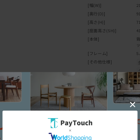
どこに背を預けても、頭を
[幅(W)]
2
様々な姿勢でくつろぐこと
[奥行(D)]
9
[高さ(H)]
7
[座面高さ(SH)]
4
[本体]
[フレーム]
S
[その他仕様]
保証
保証期間
10年