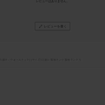
レビューはありません。
レビューを書く
3人掛け／ウォールナット) (サイズ3人掛け 張地ランク 張地ランク 7)