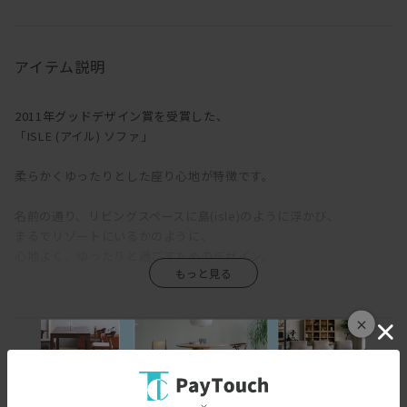
アイテム説明
2011年グッドデザイン賞を受賞した、
「ISLE (アイル) ソファ」
柔らかくゆったりとした座り心地が特徴です。
名前の通り、リビングスペースに島(isle)のように浮かび、
まるでリゾートにいるかのように、
心地よく、ゆったりと過ごすためのデザイン。
アーム、背、座はそれぞれフェザー入りのクッションが使われてお
×
り、
しっとりと沈み込むように身体を支えてくれ、
スペック
リラックスした座り心地を実現。
[幅(W)]
212-242cm