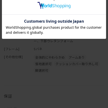
クッションで囲まれているデザインは、
どこに背を預けても、頭を置いても痛くならず、
[奥行(D)]
91cm
様々な姿勢でくつろぐことができます。
[高さ(H)]
71cm
[座面高さ(SH)]
41cm
[本体]
背・肘クッション：スモールフェザー (ウレタ
ン芯入り) 座クッション：上部スモールフェザ
ー、下部ウレタンフォーム
[フレーム]
Sバネ
[その他仕様]
全体的にやわらかめ
アームあり
張地選択可
クッションカバー取り外し可
脚選択可
保証