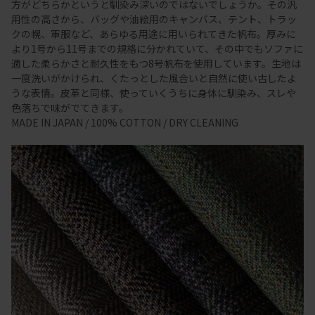
方がどちらかというと馴染み深いのではないでしょうか。その汎
用性の高さから、バッグや油絵用のキャンバス、テント、トラッ
クの幌、軍服など、あらゆる用途に用いられてきた帆布。厚みに
より1号から11号までの規格に分かれていて、その中でもソファに
適した柔らかさと耐久性をもつ8号帆布を使用しています。生地は
一度洗いがかけられ、くたっとした風合いと自然に使い古したよ
うな表情。皮革と同様、使っていくうちに身体に馴染み、スレや
色落ちで味がでてきます。
MADE IN JAPAN / 100% COTTON / DRY CLEANING