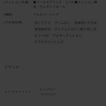
[クッション中身]
■ベーススプリング：Sバネ ■クッション構
造：ウレタンフォーム
[機能]
フルカバーリング
[その他仕様]
ローソファ
アームなし
全体的にかため
張地選択可
クッションカバー取り外し可
ルンバOK
フェザークッション
ドライクリーニング
ブランド
レンバシー
REMBASSY