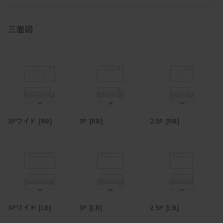
所が制限されない。サポートクッションはウレタンの芯をフェザー
い続けるうちにオイルは徐々に揮発していきます。表面にかさつき
の層で挟みこむ構成になっていて、バフっとした柔らかさ、身体を
を感じた時を目安に、1年に1、2回程度メンテナンスオイルを塗布
受け止める弾力の両方を兼ね備えている。ウレタン芯が入っている
いただくと、しっとりとした風合いが蘇り、味わいも深まります。
三面図
クッションは70×50cmと50×50cmの2サイズで、45×45cmはウレ
冬場は特にエアコンの風で乾燥し、反ったり割れたりを起こしやす
タン芯無しのフェザー100%。
くなるため、冬前のお手入れをおすすめします。
脚部は単純な四角柱ではなく、無垢材がL型に組まれている。その
無垢材は、夏場は吸湿して膨張し、冬場は放湿して痩せます。そん
ため、どっしりとした感じがありながらもどこか軽快で、野暮った
なふうに呼吸し、伸縮を繰り返しているため、季節の移り変わりの
さがない。絶妙なシンプルである。ウォールナットまたはオークの
中でクラックが生じることもあります。しかしながら、長く使い続
いずれかで製作でき、どちらもたっぷりと無垢材の自然な素材感を
けるうち、そんなクラックも、あるいは増えていく傷や染みも、経
味わえる。ファブリック＆レザーとの組み合わせ次第で、カジュア
年変化とともにだんだんと馴染んでいき、やがて味わいに変わって
3Pワイド [RB]
3P [RB]
2.5P [RB]
ルにもシックにも、女性的にも男性的にもコーディネートできる。
いきます。自然素材ならではの変化をあたたかく見守りながら、末
脚部の幕板下から床までの高さは100mm。ロボット掃除機にも対応
永くおつきあいください。
している。
両アームタイプ、片アームタイプ、アームレスタイプ、カウチタイ
プ、オットマンと豊富なタイプバリエーションをラインナップ。各
タイプごとに3種類のサイズがあり、さらに細かく指定したい場合
はサイズオーダーも可能なので、空間に最適なレイアウトで配置で
3Pワイド [LB]
3P [LB]
2.5P [LB]
きる。フルカバーリング仕様のため生地は取り外してドライクリー
ニングでき、カバーだけの購入も可能。