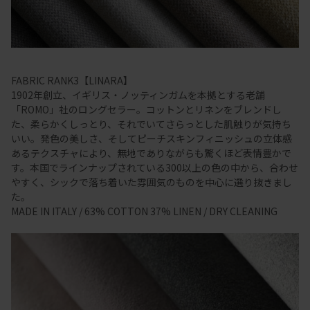
FABRIC RANK3【LINARA】
1902年創立、イギリス・ノッティンガムを本拠とする老舗
「ROMO」社のロングセラー。コットンとリネンをブレンドし
た、柔らかくしっとり、それでいてさらっとした肌触りが気持ち
いい。発色の美しさ、そしてピーチスキンフィニッシュの立体感
あるテクスチャにより、無地でありながらも驚くほど表情豊かで
す。本国でラインナップされている300以上の色の中から、合わせ
やすく、シックで落ち着いた雰囲気のものを中心に選り抜きまし
た。
MADE IN ITALY / 63% COTTON 37% LINEN / DRY CLEANING