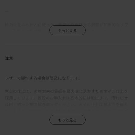
―
無垢材をふんだんに使った、量感と自然味ある脚部が印象的なソフ
ァ。天然木の素材感によるナチュラルな感じがありながら、スクエ
アな輪郭によりモダンな雰囲気も漂う。
一般的なソファの座面奥行が500～600mm程度であるのに対し、
KOMORIの座面奥行は720mmととても深い。そのため、サポートク
注意
ッションを置かない場合は「座る」というよりも「乗る」ソファ
だ。あぐらをかいたり、寝転んだり、脚を伸ばしたり、床で過ごし
ているような感覚で、様々な体勢でくつろぐことができる。そして
レザーで製作する場合は張込になります。
サポートクッションを置くと、一般的なソファと同じ、普通に座る
のにちょうどよい奥行に。乗れるし、座れる。つまりはどんなふう
木部の仕上は、素材本来の質感を最大限に活かすためオイル仕上を
にも使えるということ。
採用しています。普段のお手入れは基本的には乾拭きで、汚れた時
は固く絞った布で拭き取ってください。オイル仕上は撥水性を備え
背もたれは少し硬めの掛け心地で、身体を預けてみると、しっかり
ていますが、強力なものではありません。水滴のついたグラスなど
と腰を支えてくれる感覚がある。硬めでありつつ程よい柔かさもあ
を直置きして放置すると、輪染みになってしまう場合があります。
るので、サポートクッション無しでも問題ない。座クッションも同
そのため食卓では、コースターやプレイスマットのご使用をおすす
様に硬めで弾力があり、クッションが分割されていないため座る場
めします。お届け直後はオイルがたっぷりと浸透していますが、使