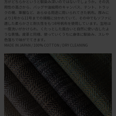
方がどちらかというと馴染み深いのではないでしょうか。その汎
用性の高さから、バッグや油絵用のキャンバス、テント、トラッ
クの幌、軍服など、あらゆる用途に用いられてきた帆布。厚みに
より1号から11号までの規格に分かれていて、その中でもソファに
適した柔らかさと耐久性をもつ8号帆布を使用しています。生地は
一度洗いがかけられ、くたっとした風合いと自然に使い古したよ
うな表情。皮革と同様、使っていくうちに身体に馴染み、スレや
色落ちで味がでてきます。
MADE IN JAPAN / 100% COTTON / DRY CLEANING