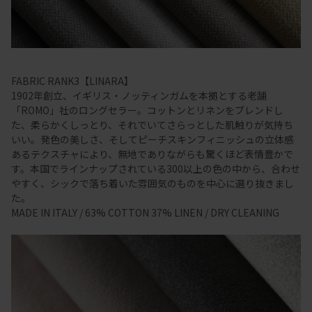
FABRIC RANK3【LINARA】
1902年創立、イギリス・ノッティンガムを本拠とする老舗
「ROMO」社のロングセラー。コットンとリネンをブレンドし
た、柔らかくしっとり、それでいてさらっとした肌触りが気持ち
いい。発色の美しさ、そしてピーチスキンフィニッシュの立体感
あるテクスチャにより、無地でありながらも驚くほど表情豊かで
す。本国でラインナップされている300以上の色の中から、合わせ
やすく、シックで落ち着いた雰囲気のものを中心に選り抜きまし
た。
MADE IN ITALY / 63% COTTON 37% LINEN / DRY CLEANING