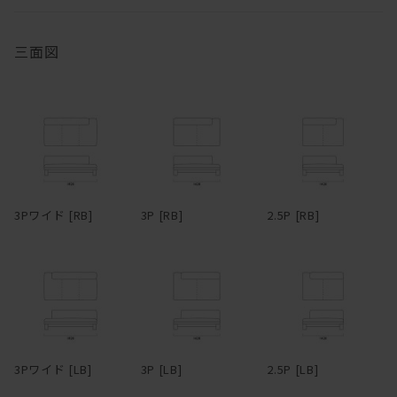
所が制限されない。サポートクッションはウレタンの芯をフェザー
い続けるうちにオイルは徐々に揮発していきます。表面にかさつき
の層で挟みこむ構成になっていて、バフっとした柔らかさ、身体を
を感じた時を目安に、1年に1、2回程度メンテナンスオイルを塗布
受け止める弾力の両方を兼ね備えている。ウレタン芯が入っている
いただくと、しっとりとした風合いが蘇り、味わいも深まります。
三面図
クッションは70×50cmと50×50cmの2サイズで、45×45cmはウレ
冬場は特にエアコンの風で乾燥し、反ったり割れたりを起こしやす
タン芯無しのフェザー100%。
くなるため、冬前のお手入れをおすすめします。
脚部は単純な四角柱ではなく、無垢材がL型に組まれている。その
無垢材は、夏場は吸湿して膨張し、冬場は放湿して痩せます。そん
ため、どっしりとした感じがありながらもどこか軽快で、野暮った
なふうに呼吸し、伸縮を繰り返しているため、季節の移り変わりの
さがない。絶妙なシンプルである。ウォールナットまたはオークの
中でクラックが生じることもあります。しかしながら、長く使い続
いずれかで製作でき、どちらもたっぷりと無垢材の自然な素材感を
けるうち、そんなクラックも、あるいは増えていく傷や染みも、経
味わえる。ファブリック＆レザーとの組み合わせ次第で、カジュア
年変化とともにだんだんと馴染んでいき、やがて味わいに変わって
3Pワイド [RB]
3P [RB]
2.5P [RB]
ルにもシックにも、女性的にも男性的にもコーディネートできる。
いきます。自然素材ならではの変化をあたたかく見守りながら、末
脚部の幕板下から床までの高さは100mm。ロボット掃除機にも対応
永くおつきあいください。
している。
両アームタイプ、片アームタイプ、アームレスタイプ、カウチタイ
プ、オットマンと豊富なタイプバリエーションをラインナップ。各
タイプごとに3種類のサイズがあり、さらに細かく指定したい場合
はサイズオーダーも可能なので、空間に最適なレイアウトで配置で
3Pワイド [LB]
3P [LB]
2.5P [LB]
きる。フルカバーリング仕様のため生地は取り外してドライクリー
ニングでき、カバーだけの購入も可能。