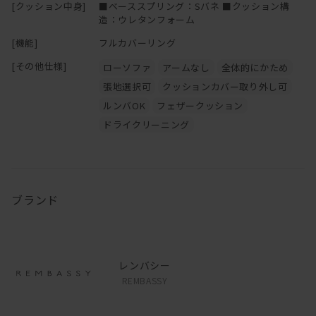
[クッション中身]
■ベーススプリング：Sバネ ■クッション構
造：ウレタンフォーム
[機能]
フルカバーリング
[その他仕様]
ローソファ
アームなし
全体的にかため
張地選択可
クッションカバー取り外し可
ルンバOK
フェザークッション
ドライクリーニング
ブランド
レンバシー
REMBASSY