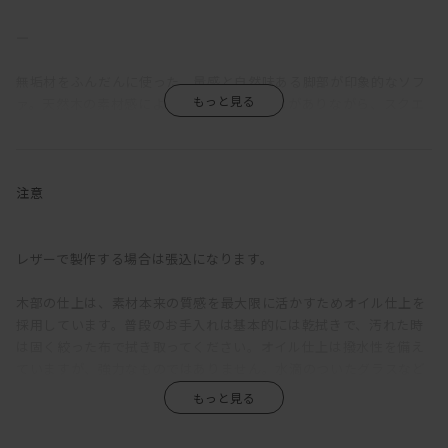
―
無垢材をふんだんに使った、量感と自然味ある脚部が印象的なソフ
ァ。天然木の素材感によるナチュラルな感じがありながら、スクエ
アな輪郭によりモダンな雰囲気も漂う。
一般的なソファの座面奥行が500～600mm程度であるのに対し、
KOMORIの座面奥行は720mmととても深い。そのため、サポートク
注意
ッションを置かない場合は「座る」というよりも「乗る」ソファ
だ。あぐらをかいたり、寝転んだり、脚を伸ばしたり、床で過ごし
ているような感覚で、様々な体勢でくつろぐことができる。そして
レザーで製作する場合は張込になります。
サポートクッションを置くと、一般的なソファと同じ、普通に座る
のにちょうどよい奥行に。乗れるし、座れる。つまりはどんなふう
木部の仕上は、素材本来の質感を最大限に活かすためオイル仕上を
にも使えるということ。
採用しています。普段のお手入れは基本的には乾拭きで、汚れた時
は固く絞った布で拭き取ってください。オイル仕上は撥水性を備え
背もたれは少し硬めの掛け心地で、身体を預けてみると、しっかり
ていますが、強力なものではありません。水滴のついたグラスなど
と腰を支えてくれる感覚がある。硬めでありつつ程よい柔かさもあ
を直置きして放置すると、輪染みになってしまう場合があります。
るので、サポートクッション無しでも問題ない。座クッションも同
そのため食卓では、コースターやプレイスマットのご使用をおすす
様に硬めで弾力があり、クッションが分割されていないため座る場
めします。お届け直後はオイルがたっぷりと浸透していますが、使