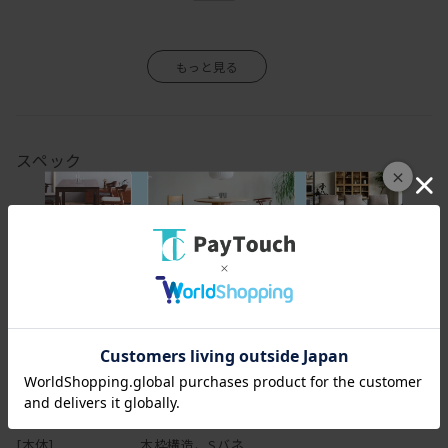
その他2グループのフェイクレザー、本革からもお選びいただけま
す。
スペック
×
[幅(W)]
185cm
[奥行(D)]
83cm
[高さ(H)]
85cm
[座面高さ(SH)]
42cm
[座面幅]
151cm
[アーム高さ(AH)]
66cm
[脚の高さ]
18cm
[本体]
木枠構造、Sバネ