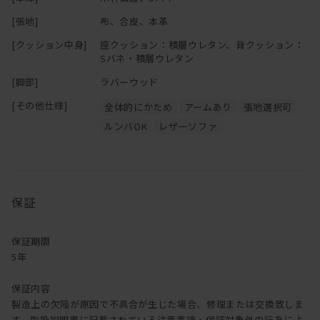
[張地]
布、合皮、本革
[クッション中身]
座クッション：積層ウレタン、背クッション：
Sバネ・積層ウレタン
[脚部]
ラバーウッド
[その他仕様]
全体的にかため
アームあり
張地選択可
ルンバOK
レザーソファ
保証
保証期間
5年
保証内容
製造上の欠陥が原因で不具合が生じた場合、修理または交換致しま
す。取扱説明書に記載されている注意事項・保証対象外の行為によ