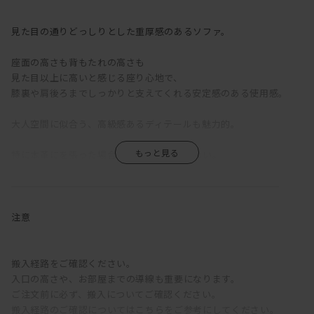
見た目の通りどっしりとした重厚感のあるソファ。
座面の高さも背もたれの高さも
見た目以上に高いと感じる座り心地で、
膝裏や肩後ろまでしっかりと支えてくれる安定感のある使用感。
大人空間に似合う、高級感あるディテールも魅力的。
特に本革にを張った場合の色気がとてつもない。
存在感も去る事ながら、張り感の似つかわしい光沢感たるや。
使い込み次第で、だんだん身体にも馴染んでいき、
味わい深くなっていく渋さも人気の１つ。
注意
やっぱりお部屋の主役は存在感がなくちゃね。
搬入経路をご確認ください。
◆豊富に選べる張地バリエーション
入口の高さや、お部屋までの導線も重要になります。
ご注文前に必ず、搬入についてご確認ください。
ファブリックは5グループから、
搬入経路のご確認については
こちら
をご参考にしてください。