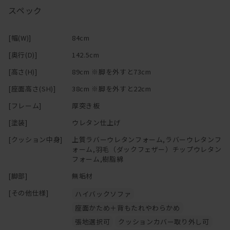
スペック
背面のフレームは薄く設計され、
横からのプロポーションも美しい。
[幅(W)]
84cm
それでいて強度も保たれた素晴らしい設計。
[奥行(D)]
142.5cm
サイズは幅84cmと幅140cmの2サイズ展開。
[高さ(H)]
89cm ※脚を外すと73cm
定番のカウチタイプの組み合わせには幅84cmタイプを、
幅140cmタイプはまるでベッドのようなサイズ感！
[座面高さ(SH)]
38cm ※脚を外すと22cm
[フレーム]
厚突き板
空間にあったサイズをお選び下さい！
[塗装]
ウレタン仕上げ
[クッション中身]
上質ラバーウレタンフォーム,ラバーウレタンフ
ォーム,羽毛（ダックフェザー）チップウレタン
フォーム,樹脂綿
[脚部]
無垢材
[その他仕様]
ハイバックソファ
座面かため＋背もたれやわらかめ
張地選択可
クッションカバー取り外し可