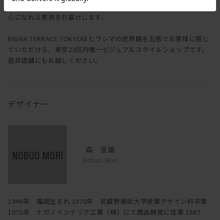
想像して楽しめたり 和んだり・・・ヒラシマは、少しでもそんな
心になれる家具をお届けします。
RIGNA TERRACE TOKYOはヒラシマの世界観を五感でお客様に感じ
ていただける、東京23区内唯一ビジュアルスタイルショップです。
是非店舗にもお越しください。
デザイナー
森 宣雄
Nobuo Mori
1946年 福岡生まれ 1970年 武蔵野美術大学産業デザイン科卒業
1970年 ナガノインテリア工業（株）にて商品開発に従事 1987