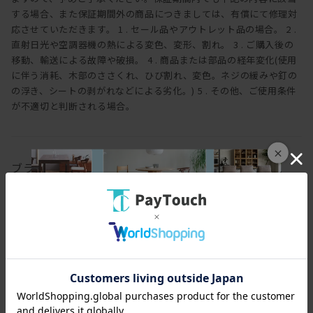
する場合、また保証期間外の商品につきましては、有償にて修理対
応させていただきます。 1 . セール品やアウトレット品の場合。 2 .
直射日光や空調器機の熱による変色、変形、割れ。 3 . ご購入後の
移動、輸送による故障や破損。 4 . 商品または部品の経年変化(使用
に伴う消耗、木部のささくれ、ひび割れ、変色。ネジの緩みや釘の
の浮き、シートの剥がれなどによる劣化。) 5 . その他、ご使用条件
が不適切と判断される場合。
×
ブランド
ヒラシマ
HIRASHIMA
一瞬だとしても、一目見て ときめいたり わくわくしたり空間を