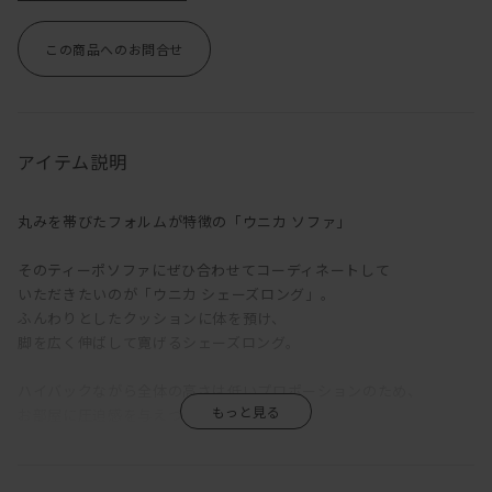
この商品へのお問合せ
アイテム説明
丸みを帯びたフォルムが特徴の「ウニカ ソファ」
そのティーポソファにぜひ合わせてコーディネートして
いただきたいのが「ウニカ シェーズロング」。
ふんわりとしたクッションに体を預け、
脚を広く伸ばして寛げるシェーズロング。
ハイバックながら全体の高さは低いプロポーションのため、
お部屋に圧迫感を与えづらい。
脚元は床にベタ付けではなく、脚がある事で軽やかな印象。
もちろん脚を外した状態でも使用が可能。
さらに脚をブラック塗装に変更する事もできます。