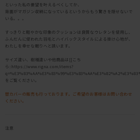
といった私の要望を叶えるべくしてか、
背面がマガジン収納になっているというからもう驚きを隠せないで
いる。。。
すっきりと軽やかな印象のクッションは良質なウレタンを使用し、
ふんだんに使われた羽毛とハイバックスタイルによる掛け心地が、
わたしを幸せな眠りへと誘います。
サイズ違い、樹種違いや他商品は[[こち
ら::https://www.rigna.com/items?
q=%E3%83%AA%E3%83%99%E3%83%AA%E3%82%A2%E3%83%
をご覧ください。
替カバーの販売も行っております。ご希望のお客様はお問い合わせ
ください。
注意