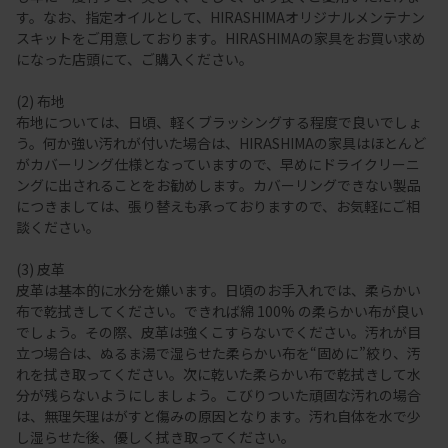
す。なお、指定オイルとして、HIRASHIMAオリジナルメンテナン
スキットをご用意しております。HIRASHIMAの家具をお買い求め
になった店頭にて、ご購入ください。
(2) 布地
布地については、日頃、軽くブラッシングする程度で良いでしょ
う。何か強い汚れが付いた場合は、HIRASHIMAの家具はほとんど
がカバーリング仕様となっていますので、早めにドライクリーニ
ングに出されることをお勧めします。カバーリングできない製品
につきましては、張り替えも承っておりますので、お気軽にご相
談ください。
(3) 皮革
皮革は基本的に水分を嫌います。日頃のお手入れでは、柔らかい
布で乾拭きしてください。できれば綿 100% の柔らかい布が良い
でしょう。その際、皮革は強くこすらないでください。汚れが目
立つ場合は、ぬるま湯で湿らせた柔らかい布を“固めに”絞り、汚
れを拭き取ってください。次に乾いた柔らかい布で乾拭きして水
分が残らないようにしましょう。こびりついた頑固な汚れの場合
は、無理矢理はがすと傷みの原因となります。汚れ自体を水で少
し湿らせた後、優しく拭き取ってください。