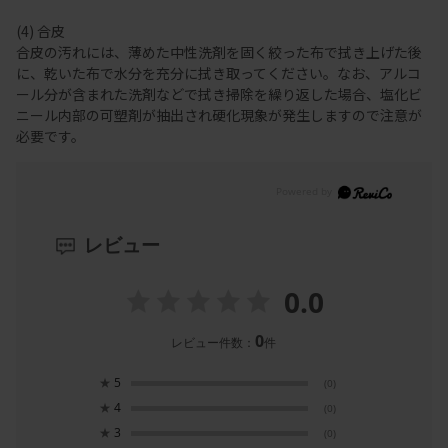
(4) 合皮
合皮の汚れには、薄めた中性洗剤を固く絞った布で拭き上げた後
に、乾いた布で水分を充分に拭き取ってください。なお、アルコ
ール分が含まれた洗剤などで拭き掃除を繰り返した場合、塩化ビ
ニール内部の可塑剤が抽出され硬化現象が発生しますので注意が
必要です。
レビュー
0.0
0
レビュー件数：
件
★
5
(0)
★
4
(0)
★
3
(0)