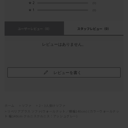
★
2
(0)
★
1
(0)
ユーザーレビュー
（0）
スタッフレビュー
（0）
レビューはありません。
レビューを書く
ホーム
>
ソファ
>
2・3人掛けソファ
>
リベリアプラス ソファ(ウォールナット／横幅140cm) (カラーウォールナッ
ト 幅140cm クルニスクルニス：アッシュグレー)