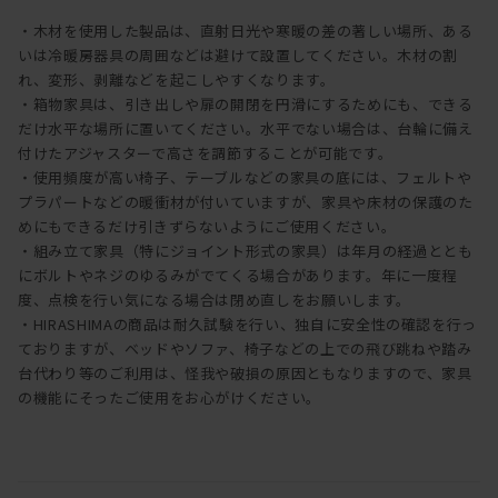
・木材を使用した製品は、直射日光や寒暖の差の著しい場所、ある
いは冷暖房器具の周囲などは避けて設置してください。木材の割
れ、変形、剥離などを起こしやすくなります。
・箱物家具は、引き出しや扉の開閉を円滑にするためにも、できる
だけ水平な場所に置いてください。水平でない場合は、台輪に備え
付けたアジャスターで高さを調節することが可能です。
・使用頻度が高い椅子、テーブルなどの家具の底には、フェルトや
プラパートなどの暖衝材が付いていますが、家具や床材の保護のた
めにもできるだけ引きずらないようにご使用ください。
・組み立て家具（特にジョイント形式の家具）は年月の経過ととも
にボルトやネジのゆるみがでてくる場合があります。年に一度程
度、点検を行い気になる場合は閉め直しをお願いします。
・HIRASHIMAの商品は耐久試験を行い、独自に安全性の確認を行っ
ておりますが、ベッドやソファ、椅子などの上での飛び跳ねや踏み
台代わり等のご利用は、怪我や破損の原因ともなりますので、家具
の機能にそったご使用をお心がけください。