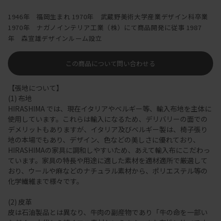
1946年 福岡生まれ 1970年 武蔵野美術大学産業デザイン科卒業
1970年 ナガノインテリア工業（株）にて商品開発に従事 1987
年 森宣雄デザインルーム設立
この商品について問い合わせる
【張地について】
(1) 布地
HIRASHIMA では、現在イタリアやベルギー等、輸入布地を主体に
使用しています。これらは輸入になるため、デリバリーの面での
デメリットもありますが、イタリア及びベルギー製は、椅子張り
地の本場でもあり、デザイン、色などの美しさに優れており、
HIRASHIMAの家具に調和しやすいため、あえて輸入布にこだわっ
ています。家具の特長や用途に適した素材を適材適所で厳選して
おり、ウールや麻などのナチュラル素材から、ポリエステル等の
化学繊維まで様々です。
(2) 皮革
皮は石油製品とは異なり、牛肉の副産物であり「牛の命を一部い