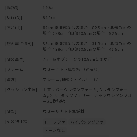
[幅(W)]
140cm
[奥行(D)]
94.5cm
[高さ(H)]
89cm ※脚部なしの場合：82.5cm／脚部7cmの
場合：89cm／脚部10.5cmの場合：92.5cm
[座面高さ(SH)]
38cm ※脚部なしの場合：31.5cm／脚部7cmの
場合：38cm／脚部10.5cmの場合：41.5cm
[脚の高さ]
7cm ※オプションで10.5cmに変更可
[フレーム]
ウォーナット厚突板 （節有り）
[塗装]
フレーム,脚部：オイル仕上げ
[クッション中身]
上質ラバーウレタンフォーム,ウレタンフォー
ム,羽毛（ダックフェザー）チップウレタンフォ
ーム,樹脂綿
[脚部]
ウォールナット無垢材
[その他仕様]
ローソファ
ハイバックソファ
アームなし