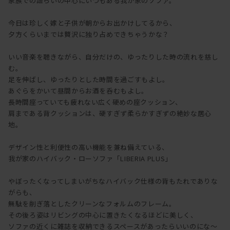
家族での語らいの中心にいつもある我が家のソファ。
今日は珍しく嫁と子供が朝からお出かけしてるから、
夕方くらいまでは贅沢に独り占めできちゃうかな？
いい音楽を聴きながら、自分だけの、ゆったりした時の流れを慈し
む。
足を伸ばし、ゆったりとした時間を過ごすもよし。
あぐらをかいて昼間からお酒を呑むもよし。
長時間座っていても疲れない広く硬めの座クッション、
肩まである背クッションは、硬すぎず柔らかすぎずの絶妙な居心
地。
デザイン性と利便性の高い機能を兼ね備えている、
我が家のハイバック・ローソファ「LIBERIA PLUS」
やぼったくなってしまいがちなハイバック仕様の背もたれでありな
がらも、
無駄を削ぎ落としたクリーンなフォルムのフレーム。
その後ろ姿はリビングの中心に置きたくなるほどに美しく、
ソファの近くに雑誌を収納できるスペースがあったらいいのにな～