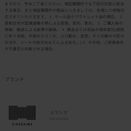
ますので、予めご了承ください。保証期間内でも下記の内容に該当
する場合、また保証期間外の商品につきましては、有償にて修理対
応させていただきます。 1 . セール品やアウトレット品の場合。 2 .
直射日光や空調器機の熱による変色、変形、割れ。 3 . ご購入後の
移動、輸送による故障や破損。 4 . 商品または部品の経年変化(使用
に伴う消耗、木部のささくれ、ひび割れ、変色。ネジの緩みや釘の
の浮き、シートの剥がれなどによる劣化。) 5 . その他、ご使用条件
が不適切と判断される場合。
ブランド
ヒラシマ
HIRASHIMA