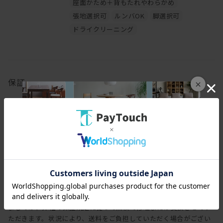
座面かため＋背もたれやわらかめ
張地選択可
ルンバOK
脚選択可
ドライクリーニング
保証
×
保証期間
3年
保証内容
ヒラシマでは家具を安心してご使用いただけますよう、工場出荷日
より3年間の製品保証を致します。また製品に付属する照明やコン
セントなどの電気用品に関しましては、1年間の保証を致します。
万一製造上、および構造設計上の欠陥による不良、破損などにつき
ましては、弊社の保証規定に従って無償で修理または交換させてい
ただきます。状況により、送料をご負担していただく場合がござい