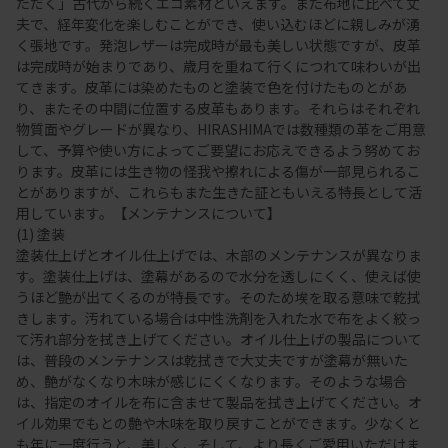
ただく」古代から続くエコ素材といえます。また布地に比べて丈
夫で、経年変化を楽しむことができ、使い込むほどに親しみが湧
く張地です。発泡レザーは完成時が最も美しい状態ですが、皮革
は完成時が始まりであり、歳月を重ねて行くにつれて味わいが出
てきます。皮革には染めたものと塗装で色を付けたものとがあ
り、またその中間に位置する皮革もあります。それらはそれぞれ
物質面やグレードが異なり、HIRASHIMAでは数種類の革をご用意
して、予算や使い方によってご要望にお応えできるよう努めてお
ります。皮革には生き物の怪我や擦れによる傷が一部見られるこ
とがありますが、これらもまた生きた証ともいえる特長として活
用しています。【メンテナンスについて】
(1) 塗装
塗装仕上げとオイル仕上げでは、木部のメンテナンスが異なりま
す。塗装仕上げは、塗幕があるので水分を透しにくく、使えば使
うほど艶が出てくるのが特長です。そのため埃を取る意味で乾拭
きします。汚れている場合は中性洗剤を入れた水で布をよく絞っ
て汚れ部分を拭き上げてください。オイル仕上げの製品について
は、普段のメンテナンスは乾拭きで大丈夫ですが塗幕が無いた
め、艶がなくなり木味が感じにくくなります。そのような場合
は、指定のオイルを布に含ませて製品を拭き上げてください。オ
イル効果でもとの艶や木味を取り戻すことができます。少なくと
も年に一度行うと、美しく、そして、より長くご愛用いただけま