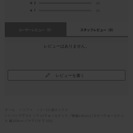
★
2
(0)
★
1
(0)
ユーザーレビュー
（0）
スタッフレビュー
（0）
レビューはありません。
レビューを書く
ホーム
>
ソファ
>
2・3人掛けソファ
>
リベリアプラス ソファ(ウォールナット／横幅140cm) (カラーウォールナッ
ト 幅168cm パナマパナマ 103)