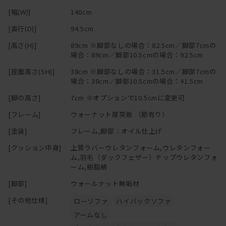
[幅(W)]
140cm
[奥行(D)]
94.5cm
[高さ(H)]
89cm ※脚部なしの場合：82.5cm／脚部7cmの
場合：89cm／脚部10.5cmの場合：92.5cm
[座面高さ(SH)]
38cm ※脚部なしの場合：31.5cm／脚部7cmの
場合：38cm／脚部10.5cmの場合：41.5cm
[脚の高さ]
7cm ※オプションで10.5cmに変更可
[フレーム]
ウォーナット厚突板 （節有り）
[塗装]
フレーム,脚部：オイル仕上げ
[クッション中身]
上質ラバーウレタンフォーム,ウレタンフォー
ム,羽毛（ダックフェザー）チップウレタンフォ
ーム,樹脂綿
[脚部]
ウォールナット無垢材
[その他仕様]
ローソファ
ハイバックソファ
アームなし