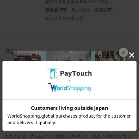
座面かため＋背もたれやわらかめ
張地選択可
ルンバOK
脚選択可
ドライクリーニング
保証
×
保証期間
3年
保証内容
ヒラシマでは家具を安心してご使用いただけますよう、工場出荷日
より3年間の製品保証を致します。また製品に付属する照明やコン
セントなどの電気用品に関しましては、1年間の保証を致します。
万一製造上、および構造設計上の欠陥による不良、破損などにつき
ましては、弊社の保証規定に従って無償で修理または交換させてい
ただきます。状況により、送料をご負担していただく場合がござい