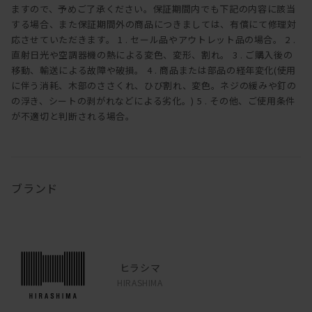
ますので、予めご了承ください。保証期間内でも下記の内容に該当
する場合、また保証期間外の商品につきましては、有償にて修理対
応させていただきます。 1 . セール品やアウトレット品の場合。 2 .
直射日光や空調器機の熱による変色、変形、割れ。 3 . ご購入後の
移動、輸送による故障や破損。 4 . 商品または部品の経年変化(使用
に伴う消耗、木部のささくれ、ひび割れ、変色。ネジの緩みや釘の
の浮き、シートの剥がれなどによる劣化。) 5 . その他、ご使用条件
が不適切と判断される場合。
ブランド
ヒラシマ
HIRASHIMA