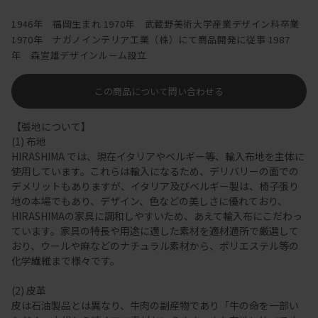
1946年 福岡生まれ 1970年 武蔵野美術大学産業デザイン科卒業
1970年 ナガノインテリア工業（株）にて商品開発に従事 1987
年 森宣雄デザインルーム設立
この商品について問い合わせる
【張地について】
(1) 布地
HIRASHIMA では、現在イタリアやベルギー等、輸入布地を主体に
使用しています。これらは輸入になるため、デリバリーの面での
デメリットもありますが、イタリア及びベルギー製は、椅子張り
地の本場でもあり、デザイン、色などの美しさに優れており、
HIRASHIMAの家具に調和しやすいため、あえて輸入布にこだわっ
ています。家具の特長や用途に適した素材を適材適所で厳選して
おり、ウールや麻などのナチュラル素材から、ポリエステル等の
化学繊維まで様々です。
(2) 皮革
皮は石油製品とは異なり、牛肉の副産物であり「牛の命を一部い