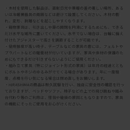
・木材を使用した製品は、直射日光や寒暖の差の著しい場所、ある
いは冷暖房器具の周囲などは避けて設置してください。木材の割
れ、変形、剥離などを起こしやすくなります。
・箱物家具は、引き出しや扉の開閉を円滑にするためにも、できる
だけ水平な場所に置いてください。水平でない場合は、台輪に備え
付けたアジャスターで高さを調節することが可能です。
・使用頻度が高い椅子、テーブルなどの家具の底には、フェルトや
プラパートなどの暖衝材が付いていますが、家具や床材の保護のた
めにもできるだけ引きずらないようにご使用ください。
・組み立て家具（特にジョイント形式の家具）は年月の経過ととも
にボルトやネジのゆるみがでてくる場合があります。年に一度程
度、点検を行い気になる場合は閉め直しをお願いします。
・HIRASHIMAの商品は耐久試験を行い、独自に安全性の確認を行っ
ておりますが、ベッドやソファ、椅子などの上での飛び跳ねや踏み
台代わり等のご利用は、怪我や破損の原因ともなりますので、家具
の機能にそったご使用をお心がけください。