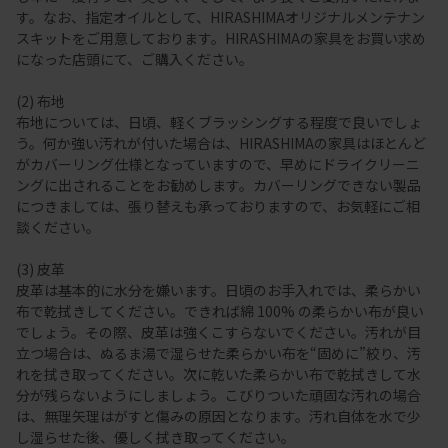
す。なお、指定オイルとして、HIRASHIMAオリジナルメンテナン
スキットをご用意しております。HIRASHIMAの家具をお買い求め
になった店頭にて、ご購入ください。
(2) 布地
布地については、日頃、軽くブラッシングする程度で良いでしょ
う。何か強い汚れが付いた場合は、HIRASHIMAの家具はほとんど
がカバーリング仕様となっていますので、早めにドライクリーニ
ングに出されることをお勧めします。カバーリングできない製品
につきましては、張り替えも承っておりますので、お気軽にご相
談ください。
(3) 皮革
皮革は基本的に水分を嫌います。日頃のお手入れでは、柔らかい
布で乾拭きしてください。できれば綿 100% の柔らかい布が良い
でしょう。その際、皮革は強くこすらないでください。汚れが目
立つ場合は、ぬるま湯で湿らせた柔らかい布を“固めに”絞り、汚
れを拭き取ってください。次に乾いた柔らかい布で乾拭きして水
分が残らないようにしましょう。こびりついた頑固な汚れの場合
は、無理矢理はがすと傷みの原因となります。汚れ自体を水で少
し湿らせた後、優しく拭き取ってください。