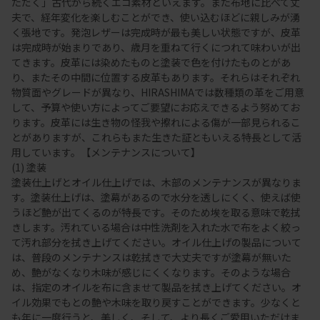
ただく」古代から続くエコ素材といえます。また布地に比べて丈
夫で、経年変化を楽しむことができ、使い込むほどに親しみが湧
く張地です。発泡レザーは完成時が最も美しい状態ですが、皮革
は完成時が始まりであり、歳月を重ねて行くにつれて味わいが出
てきます。皮革には染めたものと塗装で色を付けたものとがあ
り、またその中間に位置する皮革もあります。それらはそれぞれ
物質面やグレードが異なり、HIRASHIMAでは数種類の革をご用意
して、予算や使い方によってご要望にお応えできるよう努めてお
ります。皮革には生き物の怪我や擦れによる傷が一部見られるこ
とがありますが、これらもまた生きた証ともいえる特長として活
用しています。【メンテナンスについて】
(1) 塗装
塗装仕上げとオイル仕上げでは、木部のメンテナンスが異なりま
す。塗装仕上げは、塗幕があるので水分を透しにくく、使えば使
うほど艶が出てくるのが特長です。そのため埃を取る意味で乾拭
きします。汚れている場合は中性洗剤を入れた水で布をよく絞っ
て汚れ部分を拭き上げてください。オイル仕上げの製品について
は、普段のメンテナンスは乾拭きで大丈夫ですが塗幕が無いた
め、艶がなくなり木味が感じにくくなります。そのような場合
は、指定のオイルを布に含ませて製品を拭き上げてください。オ
イル効果でもとの艶や木味を取り戻すことができます。少なくと
も年に一度行うと、美しく、そして、より長くご愛用いただけま