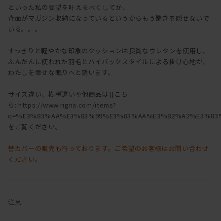
といった私の要望を叶えるべくしてか、
背面がマガジン収納になっているというからもう驚きを隠せないで
いる。。。
すっきりと軽やかな印象のクッションは良質なウレタンを使用し、
ふんだんに使われた羽毛とハイバックスタイルによる掛け心地が、
わたしを幸せな眠りへと誘います。
サイズ違い、樹種違いや他商品は[[こち
ら::https://www.rigna.com/items?
q=%E3%83%AA%E3%83%99%E3%83%AA%E3%82%A2%E3%83%
をご覧ください。
替カバーの販売も行っております。ご希望のお客様はお問い合わせ
ください。
注意