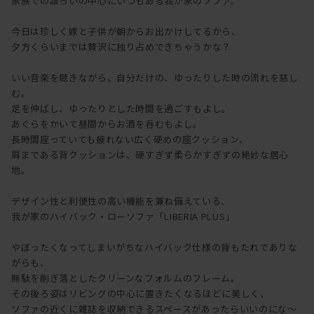
家族での語らいの中心にいつもある我が家のソファ。
今日は珍しく嫁と子供が朝からお出かけしてるから、
夕方くらいまでは贅沢に独り占めできちゃうかな？
いい音楽を聴きながら、自分だけの、ゆったりした時の流れを慈し
む。
足を伸ばし、ゆったりとした時間を過ごすもよし。
あぐらをかいて昼間からお酒を呑むもよし。
長時間座っていても疲れない広く硬めの座クッション、
肩まである背クッションは、硬すぎず柔らかすぎずの絶妙な居心
地。
デザイン性と利便性の高い機能を兼ね備えている、
我が家のハイバック・ローソファ「LIBERIA PLUS」
やぼったくなってしまいがちなハイバック仕様の背もたれでありな
がらも、
無駄を削ぎ落としたクリーンなフォルムのフレーム。
その後ろ姿はリビングの中心に置きたくなるほどに美しく、
ソファの近くに雑誌を収納できるスペースがあったらいいのにな～