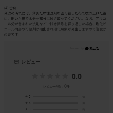
(4) 合皮
合皮の汚れには、薄めた中性洗剤を固く絞った布で拭き上げた後
に、乾いた布で水分を充分に拭き取ってください。なお、アルコ
ール分が含まれた洗剤などで拭き掃除を繰り返した場合、塩化ビ
ニール内部の可塑剤が抽出され硬化現象が発生しますので注意が
必要です。
レビュー
0.0
0
レビュー件数：
件
★
5
(0)
★
4
(0)
★
3
(0)