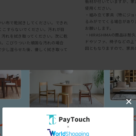
衝材が付いていますが、家
使用ください。
・組み立て家具（特にジョ
るみがでてくる場合があり
かい布で乾拭きしてください。できれ
お願いします。
強くこすらないでください。汚れが目
・HIRASHIMAの商品
、汚れを拭き取ってください。次に乾
ドやソファ、椅子などの上
う。こびりついた頑固な汚れの場合
因ともなりますので、家具
で少し湿らせた後、優しく拭き取って
た後に、乾いた布で水分を充分に拭
で拭き掃除を繰り返した場合、塩化ビ
三面図
意が必要です。