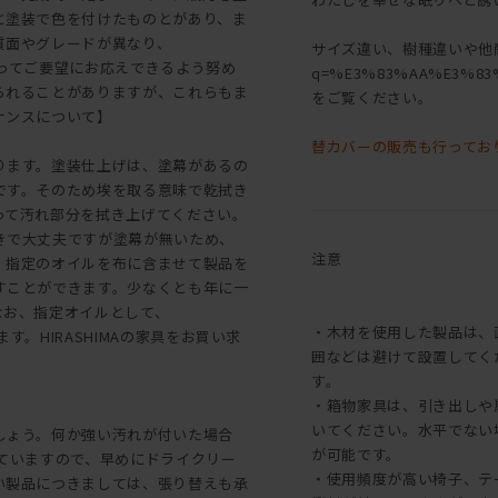
と塗装で色を付けたものとがあり、ま
質面やグレードが異なり、
サイズ違い、樹種違いや他商品は[[こ
よってご要望にお応えできるよう努め
q=%E3%83%AA%E3%83
られることがありますが、これらもま
をご覧ください。
ナンスについて】
替カバーの販売も行ってお
ります。塗装仕上げは、塗幕があるの
です。そのため埃を取る意味で乾拭き
って汚れ部分を拭き上げてください。
きで大丈夫ですが塗幕が無いため、
注意
、指定のオイルを布に含ませて製品を
すことができます。少なくとも年に一
なお、指定オイルとして、
・木材を使用した製品は、
す。HIRASHIMAの家具をお買い求
囲などは避けて設置してく
す。
・箱物家具は、引き出しや
いてください。水平でない
しょう。何か強い汚れが付いた場合
が可能です。
っていますので、早めにドライクリー
・使用頻度が高い椅子、テ
い製品につきましては、張り替えも承