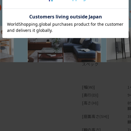
スペック
[幅(W)]
1
[奥行(D)]
9
[高さ(H)]
8
脚
[座面高さ(SH)]
3
脚
[脚の高さ]
7