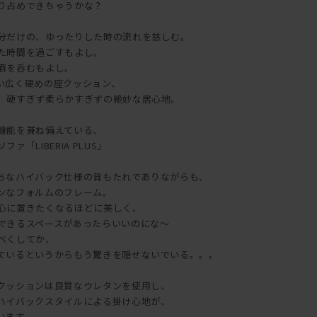
り占めできちゃうかな？
分だけの、ゆったりした時の流れを慈しむ。
た時間を過ごすもよし。
酒を呑むもよし。
い広く硬めの座クッション、
、硬すぎず柔らかすぎずの絶妙な居心地。
機能を兼ね備えている、
「LIBERIA PLUS」
ちなハイバック仕様の背もたれでありながらも、
ンなフォルムのフレーム。
心に置きたくなるほどに美しく、
できるスペースがあったらいいのにな～
べくしてか、
ているというからもう驚きを隠せないでいる。。。
クッションは良質なウレタンを使用し、
ハイバックスタイルによる掛け心地が、
います。