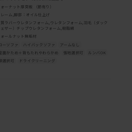
ウォーナット厚突板 （節有り）
フレーム,脚部：オイル仕上げ
上質ラバーウレタンフォーム,ウレタンフォーム,羽毛（ダック
フェザー）チップウレタンフォーム,樹脂綿
ウォールナット無垢材
ローソファ
ハイバックソファ
アームなし
座面かため＋背もたれやわらかめ
張地選択可
ルンバOK
脚選択可
ドライクリーニング