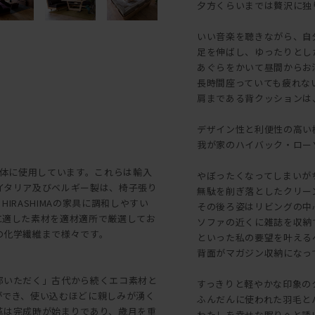
夕方くらいまでは贅沢に独
いい音楽を聴きながら、自
足を伸ばし、ゆったりとし
あぐらをかいて昼間からお
長時間座っていても疲れな
肩まである背クッションは
デザイン性と利便性の高い
我が家のハイバック・ローソファ
を主体に使用しています。これらは輸入
やぼったくなってしまいが
イタリア及びベルギー製は、椅子張り
無駄を削ぎ落としたクリー
RASHIMAの家具に調和しやすい
その後ろ姿はリビングの中
に適した素材を適材適所で厳選してお
ソファの近くに雑誌を収納
の化学繊維まで様々です。
といった私の要望を叶える
背面がマガジン収納になっ
部いただく」古代から続くエコ素材と
すっきりと軽やかな印象の
ができ、使い込むほどに親しみが湧く
ふんだんに使われた羽毛と
革は完成時が始まりであり、歳月を重
わたしを幸せな眠りへと誘