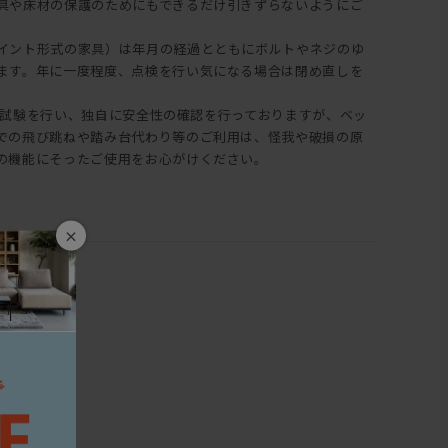
具や床材の保護のためにもできるだけ引きずらないようにご
イント形式の家具）は年月の経過とともにボルトやネジのゆ
ます。年に一度程度、点検を行い気になる場合は閉め直しを
は耐久試験を行い、独自に安全性の確認を行っておりますが、ベッ
での飛び跳ねや踏み台代わり等のご利用は、怪我や破損の原
の機能にそったご使用をお心がけください。
×