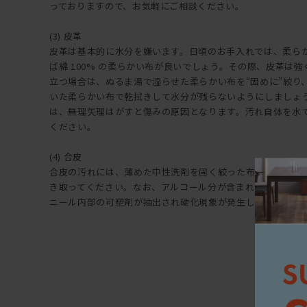
っておりますので、お気軽にご相談ください。
(3) 皮革
皮革は基本的に水分を嫌います。日頃のお手入れでは、柔ら
ば綿 100% の柔らかい布が良いでしょう。その際、皮革は
立つ場合は、ぬるま湯で湿らせた柔らかい布を“固めに”絞り
いた柔らかい布で乾拭きして水分が残らないようにしましょ
は、無理矢理はがすと傷みの原因となります。汚れ自体を水
ください。
(4) 合皮
合皮の汚れには、薄めた中性洗剤を固く絞った布で拭き上げ
き取ってください。なお、アルコール分が含まれた洗剤など
ニール内部の可塑剤が抽出され硬化現象が発生しますので注