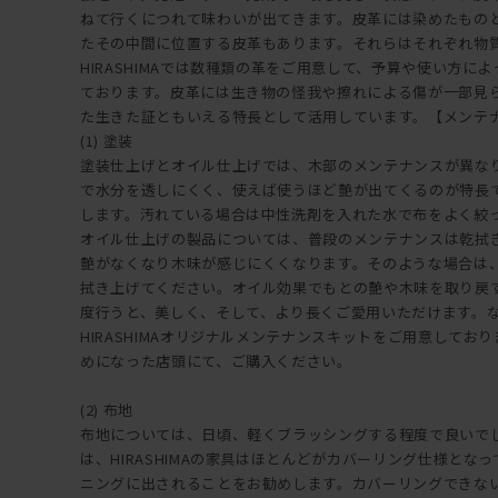
ねて行くにつれて味わいが出てきます。皮革には染めたもの
たその中間に位置する皮革もあります。それらはそれぞれ物
HIRASHIMAでは数種類の革をご用意して、予算や使い方に
ております。皮革には生き物の怪我や擦れによる傷が一部見
た生きた証ともいえる特長として活用しています。【メンテ
(1) 塗装
塗装仕上げとオイル仕上げでは、木部のメンテナンスが異な
で水分を透しにくく、使えば使うほど艶が出てくるのが特長
します。汚れている場合は中性洗剤を入れた水で布をよく絞
オイル仕上げの製品については、普段のメンテナンスは乾拭
艶がなくなり木味が感じにくくなります。そのような場合は
拭き上げてください。オイル効果でもとの艶や木味を取り戻
度行うと、美しく、そして、より長くご愛用いただけます。
HIRASHIMAオリジナルメンテナンスキットをご用意しておりま
めになった店頭にて、ご購入ください。
(2) 布地
布地については、日頃、軽くブラッシングする程度で良いで
は、HIRASHIMAの家具はほとんどがカバーリング仕様とな
ニングに出されることをお勧めします。カバーリングできな