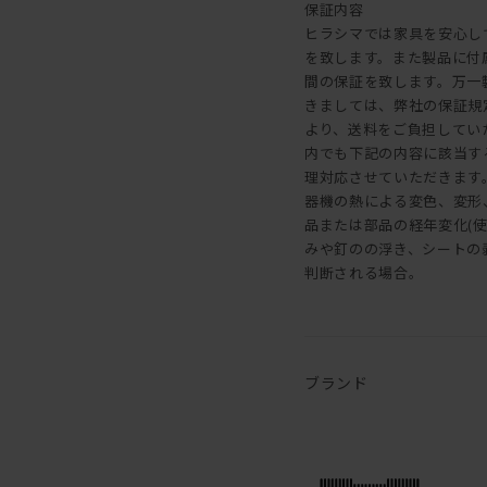
保証内容
ヒラシマでは家具を安心し
を致します。また製品に付
間の保証を致します。万一
きましては、弊社の保証規
より、送料をご負担してい
内でも下記の内容に該当す
理対応させていただきます。 
器機の熱による変色、変形、割
品または部品の経年変化(
みや釘のの浮き、シートの剥
判断される場合。
ブランド