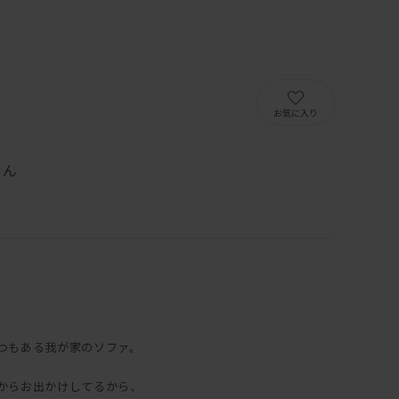
）
お気に入り
せん
つもある我が家のソファ。
からお出かけしてるから、