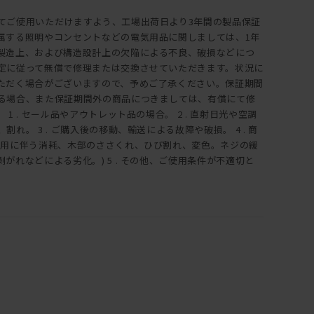
てご使用いただけますよう、工場出荷日より3年間の製品保証
属する照明やコンセントなどの電気用品に関しましては、1年
製造上、および構造設計上の欠陥による不良、破損などにつ
定に従って無償で修理または交換させていただきます。状況に
ただく場合がございますので、予めご了承ください。保証期間
る場合、また保証期間外の商品につきましては、有償にて修
1 . セール品やアウトレット品の場合。 2 . 直射日光や空調
れ。 3 . ご購入後の移動、輸送による故障や破損。 4 . 商
使用に伴う消耗、木部のささくれ、ひび割れ、変色。ネジの緩
がれなどによる劣化。) 5 . その他、ご使用条件が不適切と