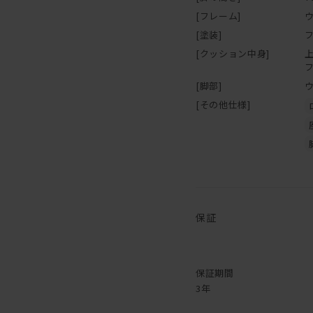
[フレーム]
[塗装]
[クッション中身]
[脚部]
[その他仕様]
保証
保証期間
3年