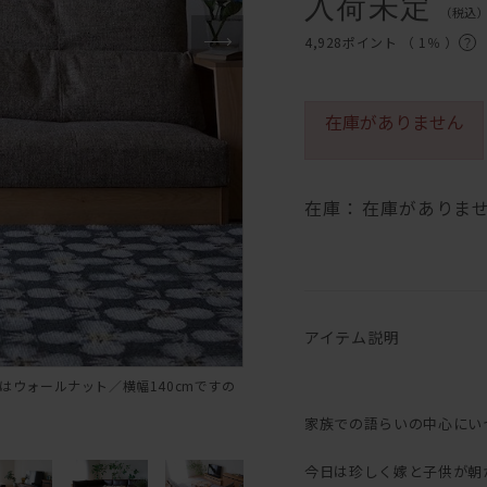
入荷未定
（税込
4,928ポイント （
1％
）
在庫がありません
在庫：
在庫がありま
アイテム説明
はウォールナット／横幅140cmですの
家族での語らいの中心にい
今日は珍しく嫁と子供が朝