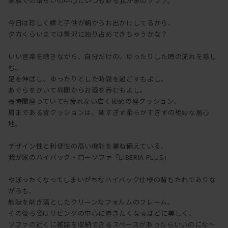
家族での語らいの中心にいつもある我が家のソファ。
今日は珍しく嫁と子供が朝からお出かけしてるから、
夕方くらいまでは贅沢に独り占めできちゃうかな？
いい音楽を聴きながら、自分だけの、ゆったりした時の流れを慈し
む。
足を伸ばし、ゆったりとした時間を過ごすもよし。
あぐらをかいて昼間からお酒を呑むもよし。
長時間座っていても疲れない広く硬めの座クッション、
肩まである背クッションは、硬すぎず柔らかすぎずの絶妙な居心
地。
デザイン性と利便性の高い機能を兼ね備えている、
我が家のハイバック・ローソファ「LIBERIA PLUS」
やぼったくなってしまいがちなハイバック仕様の背もたれでありな
がらも、
無駄を削ぎ落としたクリーンなフォルムのフレーム。
その後ろ姿はリビングの中心に置きたくなるほどに美しく、
ソファの近くに雑誌を収納できるスペースがあったらいいのにな～