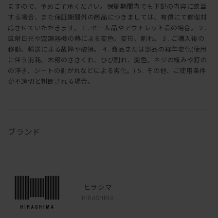
ますので、予めご了承ください。保証期間内でも下記の内容に該当
する場合、また保証期間外の商品につきましては、有償にて修理対
応させていただきます。 1 . セール品やアウトレット品の場合。 2 .
直射日光や空調器機の熱による変色、変形、割れ。 3 . ご購入後の
移動、輸送による故障や破損。 4 . 商品または部品の経年変化(使用
に伴う消耗、木部のささくれ、ひび割れ、変色。ネジの緩みや釘の
の浮き、シートの剥がれなどによる劣化。) 5 . その他、ご使用条件
が不適切と判断される場合。
ブランド
ヒラシマ
HIRASHIMA