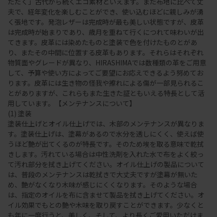
ただく」古代から続くエコ素材といえます。また布地に比べて丈
夫で、経年変化を楽しむことができ、使い込むほどに親しみが湧
く張地です。発泡レザーは完成時が最も美しい状態ですが、皮革
は完成時が始まりであり、歳月を重ねて行くにつれて味わいが出
てきます。皮革には染めたものと塗装で色を付けたものとがあ
り、またその中間に位置する皮革もあります。それらはそれぞれ
物質面やグレードが異なり、HIRASHIMAでは数種類の革をご用意
して、予算や使い方によってご要望にお応えできるよう努めてお
ります。皮革には生き物の怪我や擦れによる傷が一部見られるこ
とがありますが、これらもまた生きた証ともいえる特長として活
用しています。【メンテナンスについて】
(1) 塗装
塗装仕上げとオイル仕上げでは、木部のメンテナンスが異なりま
す。塗装仕上げは、塗幕があるので水分を透しにくく、使えば使
うほど艶が出てくるのが特長です。そのため埃を取る意味で乾拭
きします。汚れている場合は中性洗剤を入れた水で布をよく絞っ
て汚れ部分を拭き上げてください。オイル仕上げの製品について
は、普段のメンテナンスは乾拭きで大丈夫ですが塗幕が無いた
め、艶がなくなり木味が感じにくくなります。そのような場合
は、指定のオイルを布に含ませて製品を拭き上げてください。オ
イル効果でもとの艶や木味を取り戻すことができます。少なくと
も年に一度行うと、美しく、そして、より長くご愛用いただけま