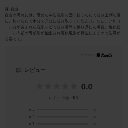
(4) 合皮
合皮の汚れには、薄めた中性洗剤を固く絞った布で拭き上げた後
に、乾いた布で水分を充分に拭き取ってください。なお、アルコ
ール分が含まれた洗剤などで拭き掃除を繰り返した場合、塩化ビ
ニール内部の可塑剤が抽出され硬化現象が発生しますので注意が
必要です。
レビュー
0.0
0
レビュー件数：
件
★
5
(0)
★
4
(0)
★
3
(0)