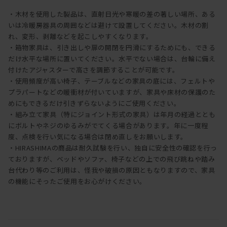
・木材を使用した製品は、直射日光や寒暖の差の著しい場所、ある
いは冷暖房器具の周囲などは避けて設置してください。木材の割
れ、変形、剥離などを起こしやすくなります。
・箱物家具は、引き出しや扉の開閉を円滑にするためにも、できる
だけ水平な場所に置いてください。水平でない場合は、台輪に備え
付けたアジャスターで高さを調節することが可能です。
・使用頻度が高い椅子、テーブルなどの家具の底には、フェルトや
プラパートなどの暖衝材が付いていますが、家具や床材の保護のた
めにもできるだけ引きずらないようにご使用ください。
・組み立て家具（特にジョイント形式の家具）は年月の経過ととも
にボルトやネジのゆるみがでてくる場合があります。年に一度程
度、点検を行い気になる場合は閉め直しをお願いします。
・HIRASHIMAの商品は耐久試験を行い、独自に安全性の確認を行っ
ておりますが、ベッドやソファ、椅子などの上での飛び跳ねや踏み
台代わり等のご利用は、怪我や破損の原因ともなりますので、家具
の機能にそったご使用をお心がけください。