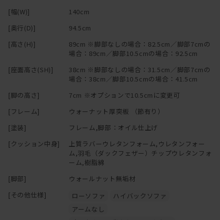
[幅(W)]
140cm
[奥行(D)]
94.5cm
[高さ(H)]
89cm ※脚部なしの場合：82.5cm／脚部7cmの
場合：89cm／脚部10.5cmの場合：92.5cm
[座面高さ(SH)]
38cm ※脚部なしの場合：31.5cm／脚部7cmの
場合：38cm／脚部10.5cmの場合：41.5cm
[脚の高さ]
7cm ※オプションで10.5cmに変更可
[フレーム]
ウォーナット厚突板 （節有り）
[塗装]
フレーム,脚部：オイル仕上げ
[クッション中身]
上質ラバーウレタンフォーム,ウレタンフォー
ム,羽毛（ダックフェザー）チップウレタンフォ
ーム,樹脂綿
[脚部]
ウォールナット無垢材
[その他仕様]
ローソファ
ハイバックソファ
アームなし