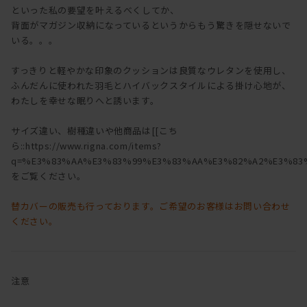
といった私の要望を叶えるべくしてか、
背面がマガジン収納になっているというからもう驚きを隠せないで
いる。。。
すっきりと軽やかな印象のクッションは良質なウレタンを使用し、
ふんだんに使われた羽毛とハイバックスタイルによる掛け心地が、
わたしを幸せな眠りへと誘います。
サイズ違い、樹種違いや他商品は[[こち
ら::https://www.rigna.com/items?
q=%E3%83%AA%E3%83%99%E3%83%AA%E3%82%A2%E3%83%
をご覧ください。
替カバーの販売も行っております。ご希望のお客様はお問い合わせ
ください。
注意