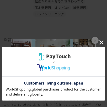
座面かため＋背もたれやわらかめ
張地選択可
ルンバOK
脚選択可
ドライクリーニング
保証
×
保証期間
3年
保証内容
ヒラシマでは家具を安心してご使用いただけますよう、工場出荷日
より3年間の製品保証を致します。また製品に付属する照明やコン
セントなどの電気用品に関しましては、1年間の保証を致します。
万一製造上、および構造設計上の欠陥による不良、破損などにつき
ましては、弊社の保証規定に従って無償で修理または交換させてい
ただきます。状況により、送料をご負担していただく場合がござい