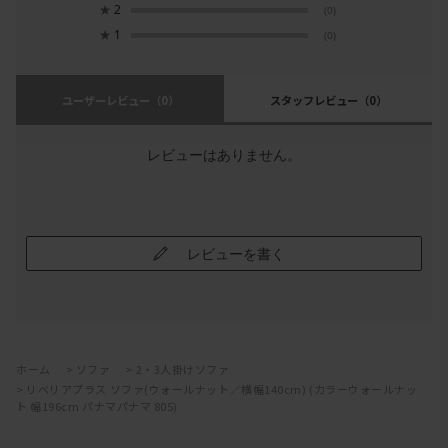
★
2
(0)
★
1
(0)
ユーザーレビュー
（0）
スタッフレビュー
（0）
レビューはありません。
レビューを書く
ホーム
>
ソファ
>
2・3人掛けソファ
>
リベリアプラス ソファ(ウォールナット／横幅140cm) (カラーウォールナッ
ト 幅196cm パナマパナマ 805)