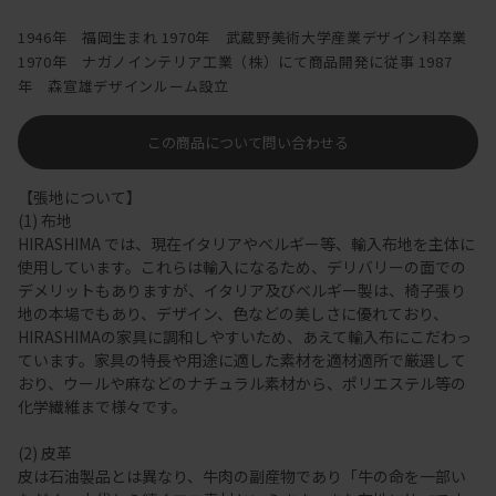
1946年 福岡生まれ 1970年 武蔵野美術大学産業デザイン科卒業
1970年 ナガノインテリア工業（株）にて商品開発に従事 1987
年 森宣雄デザインルーム設立
この商品について問い合わせる
【張地について】
(1) 布地
HIRASHIMA では、現在イタリアやベルギー等、輸入布地を主体に
使用しています。これらは輸入になるため、デリバリーの面での
デメリットもありますが、イタリア及びベルギー製は、椅子張り
地の本場でもあり、デザイン、色などの美しさに優れており、
HIRASHIMAの家具に調和しやすいため、あえて輸入布にこだわっ
ています。家具の特長や用途に適した素材を適材適所で厳選して
おり、ウールや麻などのナチュラル素材から、ポリエステル等の
化学繊維まで様々です。
(2) 皮革
皮は石油製品とは異なり、牛肉の副産物であり「牛の命を一部い