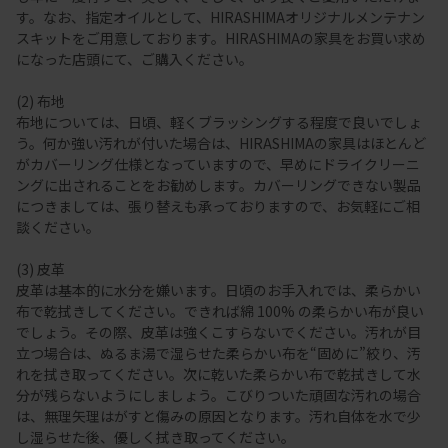
す。なお、指定オイルとして、HIRASHIMAオリジナルメンテナン
スキットをご用意しております。HIRASHIMAの家具をお買い求め
になった店頭にて、ご購入ください。
(2) 布地
布地については、日頃、軽くブラッシングする程度で良いでしょ
う。何か強い汚れが付いた場合は、HIRASHIMAの家具はほとんど
がカバーリング仕様となっていますので、早めにドライクリーニ
ングに出されることをお勧めします。カバーリングできない製品
につきましては、張り替えも承っておりますので、お気軽にご相
談ください。
(3) 皮革
皮革は基本的に水分を嫌います。日頃のお手入れでは、柔らかい
布で乾拭きしてください。できれば綿 100% の柔らかい布が良い
でしょう。その際、皮革は強くこすらないでください。汚れが目
立つ場合は、ぬるま湯で湿らせた柔らかい布を“固めに”絞り、汚
れを拭き取ってください。次に乾いた柔らかい布で乾拭きして水
分が残らないようにしましょう。こびりついた頑固な汚れの場合
は、無理矢理はがすと傷みの原因となります。汚れ自体を水で少
し湿らせた後、優しく拭き取ってください。