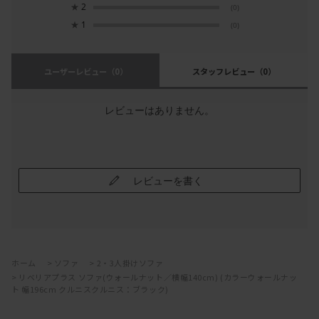
★
2
(0)
★
1
(0)
ユーザーレビュー
（0）
スタッフレビュー
（0）
レビューはありません。
レビューを書く
ホーム
>
ソファ
>
2・3人掛けソファ
>
リベリアプラス ソファ(ウォールナット／横幅140cm) (カラーウォールナッ
ト 幅196cm クルニスクルニス：ブラック)