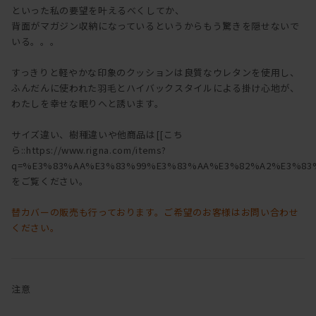
といった私の要望を叶えるべくしてか、
背面がマガジン収納になっているというからもう驚きを隠せないで
いる。。。
すっきりと軽やかな印象のクッションは良質なウレタンを使用し、
ふんだんに使われた羽毛とハイバックスタイルによる掛け心地が、
わたしを幸せな眠りへと誘います。
サイズ違い、樹種違いや他商品は[[こち
ら::https://www.rigna.com/items?
q=%E3%83%AA%E3%83%99%E3%83%AA%E3%82%A2%E3%83%
をご覧ください。
替カバーの販売も行っております。ご希望のお客様はお問い合わせ
ください。
注意