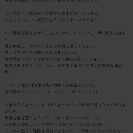
家族での語らいの中心にいつもある我が家のソファ。
今日は珍しく嫁と子供が朝からお出かけしてるから、
夕方くらいまでは贅沢に独り占めできちゃうかな？
いい音楽を聴きながら、自分だけの、ゆったりした時の流れを慈し
む。
足を伸ばし、ゆったりとした時間を過ごすもよし。
あぐらをかいて昼間からお酒を呑むもよし。
長時間座っていても疲れない広く硬めの座クッション、
肩まである背クッションは、硬すぎず柔らかすぎずの絶妙な居心
地。
デザイン性と利便性の高い機能を兼ね備えている、
我が家のハイバック・ローソファ「LIBERIA PLUS」
やぼったくなってしまいがちなハイバック仕様の背もたれでありな
がらも、
無駄を削ぎ落としたクリーンなフォルムのフレーム。
その後ろ姿はリビングの中心に置きたくなるほどに美しく、
ソファの近くに雑誌を収納できるスペースがあったらいいのにな～