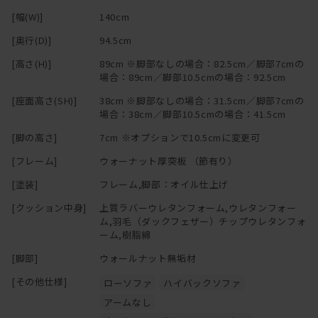
[幅(W)]
140cm
[奥行(D)]
94.5cm
[高さ(H)]
89cm ※脚部なしの場合：82.5cm／脚部7cmの
場合：89cm／脚部10.5cmの場合：92.5cm
[座面高さ(SH)]
38cm ※脚部なしの場合：31.5cm／脚部7cmの
場合：38cm／脚部10.5cmの場合：41.5cm
[脚の高さ]
7cm ※オプションで10.5cmに変更可
[フレーム]
ウォーナット厚突板 （節有り）
[塗装]
フレーム,脚部：オイル仕上げ
[クッション中身]
上質ラバーウレタンフォーム,ウレタンフォー
ム,羽毛（ダックフェザー）チップウレタンフォ
ーム,樹脂綿
[脚部]
ウォールナット無垢材
[その他仕様]
ローソファ
ハイバックソファ
アームなし