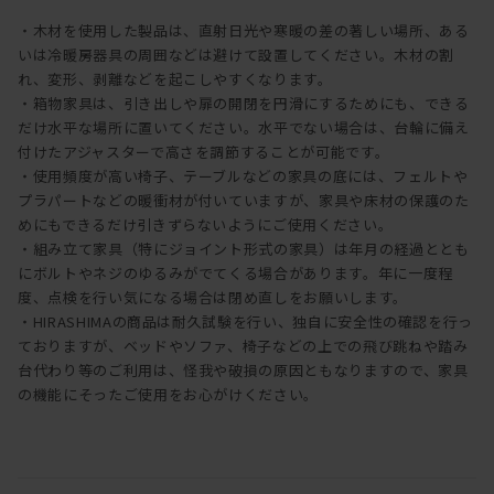
・木材を使用した製品は、直射日光や寒暖の差の著しい場所、ある
いは冷暖房器具の周囲などは避けて設置してください。木材の割
れ、変形、剥離などを起こしやすくなります。
・箱物家具は、引き出しや扉の開閉を円滑にするためにも、できる
だけ水平な場所に置いてください。水平でない場合は、台輪に備え
付けたアジャスターで高さを調節することが可能です。
・使用頻度が高い椅子、テーブルなどの家具の底には、フェルトや
プラパートなどの暖衝材が付いていますが、家具や床材の保護のた
めにもできるだけ引きずらないようにご使用ください。
・組み立て家具（特にジョイント形式の家具）は年月の経過ととも
にボルトやネジのゆるみがでてくる場合があります。年に一度程
度、点検を行い気になる場合は閉め直しをお願いします。
・HIRASHIMAの商品は耐久試験を行い、独自に安全性の確認を行っ
ておりますが、ベッドやソファ、椅子などの上での飛び跳ねや踏み
台代わり等のご利用は、怪我や破損の原因ともなりますので、家具
の機能にそったご使用をお心がけください。