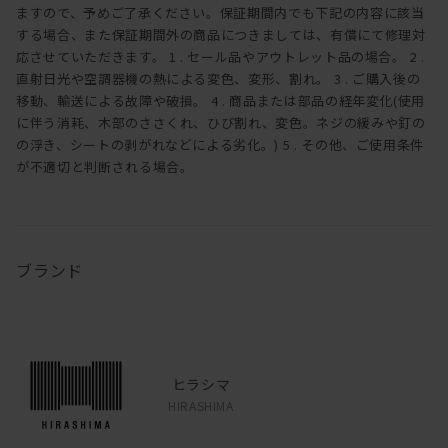
ますので、予めご了承ください。保証期間内でも下記の内容に該当
する場合、また保証期間外の商品につきましては、有償にて修理対
応させていただきます。 1 . セール品やアウトレット品の場合。 2 .
直射日光や空調器機の熱による変色、変形、割れ。 3 . ご購入後の
移動、輸送による故障や破損。 4 . 商品または部品の経年変化(使用
に伴う消耗、木部のささくれ、ひび割れ、変色。ネジの緩みや釘の
の浮き、シートの剥がれなどによる劣化。) 5 . その他、ご使用条件
が不適切と判断される場合。
ブランド
ヒラシマ
HIRASHIMA