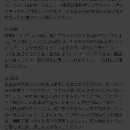
す。なお、指定オイルとして、HIRASHIMAオリジナルメンテナン
スキットをご用意しております。HIRASHIMAの家具をお買い求め
になった店頭にて、ご購入ください。
(2) 布地
布地については、日頃、軽くブラッシングする程度で良いでしょ
う。何か強い汚れが付いた場合は、HIRASHIMAの家具はほとんど
がカバーリング仕様となっていますので、早めにドライクリーニ
ングに出されることをお勧めします。カバーリングできない製品
につきましては、張り替えも承っておりますので、お気軽にご相
談ください。
(3) 皮革
皮革は基本的に水分を嫌います。日頃のお手入れでは、柔らかい
布で乾拭きしてください。できれば綿 100% の柔らかい布が良い
でしょう。その際、皮革は強くこすらないでください。汚れが目
立つ場合は、ぬるま湯で湿らせた柔らかい布を“固めに”絞り、汚
れを拭き取ってください。次に乾いた柔らかい布で乾拭きして水
分が残らないようにしましょう。こびりついた頑固な汚れの場合
は、無理矢理はがすと傷みの原因となります。汚れ自体を水で少
し湿らせた後、優しく拭き取ってください。