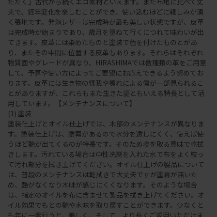
ただく」古代から続くエコ素材といえます。また布地に比べて丈
夫で、経年変化を楽しむことができ、使い込むほどに親しみが湧
く張地です。発泡レザーは完成時が最も美しい状態ですが、皮革
は完成時が始まりであり、歳月を重ねて行くにつれて味わいが出
てきます。皮革には染めたものと塗装で色を付けたものとがあ
り、またその中間に位置する皮革もあります。それらはそれぞれ
物質面やグレードが異なり、HIRASHIMAでは数種類の革をご用意
して、予算や使い方によってご要望にお応えできるよう努めてお
ります。皮革には生き物の怪我や擦れによる傷が一部見られるこ
とがありますが、これらもまた生きた証ともいえる特長として活
用しています。【メンテナンスについて】
(1) 塗装
塗装仕上げとオイル仕上げでは、木部のメンテナンスが異なりま
す。塗装仕上げは、塗幕があるので水分を透しにくく、使えば使
うほど艶が出てくるのが特長です。そのため埃を取る意味で乾拭
きします。汚れている場合は中性洗剤を入れた水で布をよく絞っ
て汚れ部分を拭き上げてください。オイル仕上げの製品について
は、普段のメンテナンスは乾拭きで大丈夫ですが塗幕が無いた
め、艶がなくなり木味が感じにくくなります。そのような場合
は、指定のオイルを布に含ませて製品を拭き上げてください。オ
イル効果でもとの艶や木味を取り戻すことができます。少なくと
も年に一度行うと、美しく、そして、より長くご愛用いただけま