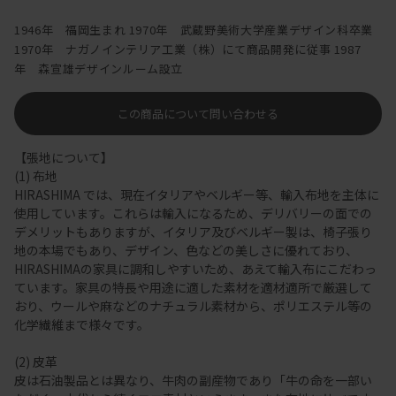
1946年 福岡生まれ 1970年 武蔵野美術大学産業デザイン科卒業
1970年 ナガノインテリア工業（株）にて商品開発に従事 1987
年 森宣雄デザインルーム設立
この商品について問い合わせる
【張地について】
(1) 布地
HIRASHIMA では、現在イタリアやベルギー等、輸入布地を主体に
使用しています。これらは輸入になるため、デリバリーの面での
デメリットもありますが、イタリア及びベルギー製は、椅子張り
地の本場でもあり、デザイン、色などの美しさに優れており、
HIRASHIMAの家具に調和しやすいため、あえて輸入布にこだわっ
ています。家具の特長や用途に適した素材を適材適所で厳選して
おり、ウールや麻などのナチュラル素材から、ポリエステル等の
化学繊維まで様々です。
(2) 皮革
皮は石油製品とは異なり、牛肉の副産物であり「牛の命を一部い