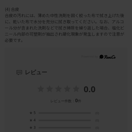
(4) 合皮
合皮の汚れには、薄めた中性洗剤を固く絞った布で拭き上げた後
に、乾いた布で水分を充分に拭き取ってください。なお、アルコ
ール分が含まれた洗剤などで拭き掃除を繰り返した場合、塩化ビ
ニール内部の可塑剤が抽出され硬化現象が発生しますので注意が
必要です。
レビュー
0.0
0
レビュー件数：
件
★
5
(0)
★
4
(0)
★
3
(0)