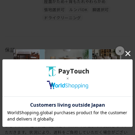
座面かため＋背もたれやわらかめ
張地選択可
ルンバOK
脚選択可
ドライクリーニング
保証
×
保証期間
3年
保証内容
ヒラシマでは家具を安心してご使用いただけますよう、工場出荷日
より3年間の製品保証を致します。また製品に付属する照明やコン
セントなどの電気用品に関しましては、1年間の保証を致します。
万一製造上、および構造設計上の欠陥による不良、破損などにつき
ましては、弊社の保証規定に従って無償で修理または交換させてい
ただきます。状況により、送料をご負担していただく場合がござい