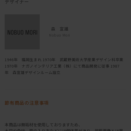
デザイナー
森 宣雄
Nobuo Mori
1946年 福岡生まれ 1970年 武蔵野美術大学産業デザイン科卒業
1970年 ナガノインテリア工業（株）にて商品開発に従事 1987
年 森宣雄デザインルーム設立
節有商品の注意事項
本商品は無垢材を使用しておりますため、
木目や色味、節の入り方などには個体差があり、掲載画像とは異