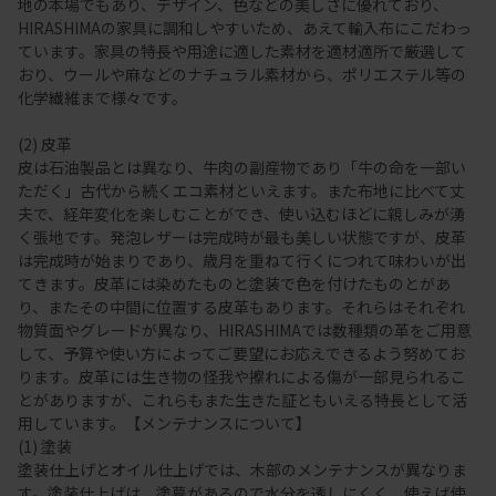
地の本場でもあり、デザイン、色などの美しさに優れており、
HIRASHIMAの家具に調和しやすいため、あえて輸入布にこだわっ
ています。家具の特長や用途に適した素材を適材適所で厳選して
おり、ウールや麻などのナチュラル素材から、ポリエステル等の
化学繊維まで様々です。
(2) 皮革
皮は石油製品とは異なり、牛肉の副産物であり「牛の命を一部い
ただく」古代から続くエコ素材といえます。また布地に比べて丈
夫で、経年変化を楽しむことができ、使い込むほどに親しみが湧
く張地です。発泡レザーは完成時が最も美しい状態ですが、皮革
は完成時が始まりであり、歳月を重ねて行くにつれて味わいが出
てきます。皮革には染めたものと塗装で色を付けたものとがあ
り、またその中間に位置する皮革もあります。それらはそれぞれ
物質面やグレードが異なり、HIRASHIMAでは数種類の革をご用意
して、予算や使い方によってご要望にお応えできるよう努めてお
ります。皮革には生き物の怪我や擦れによる傷が一部見られるこ
とがありますが、これらもまた生きた証ともいえる特長として活
用しています。【メンテナンスについて】
(1) 塗装
塗装仕上げとオイル仕上げでは、木部のメンテナンスが異なりま
す。塗装仕上げは、塗幕があるので水分を透しにくく、使えば使