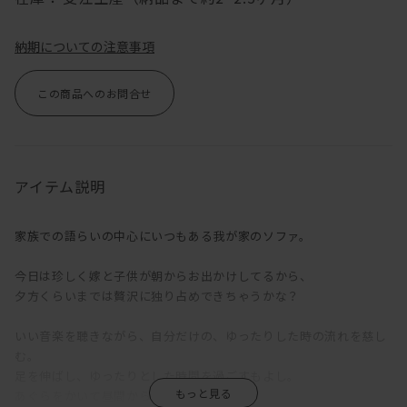
納期についての注意事項
この商品へのお問合せ
アイテム説明
家族での語らいの中心にいつもある我が家のソファ。
今日は珍しく嫁と子供が朝からお出かけしてるから、
夕方くらいまでは贅沢に独り占めできちゃうかな？
いい音楽を聴きながら、自分だけの、ゆったりした時の流れを慈し
む。
足を伸ばし、ゆったりとした時間を過ごすもよし。
あぐらをかいて昼間からお酒を呑むもよし。