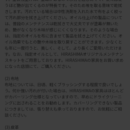
うほど艶が出てくるのが特長です。そのため埃を取る意味で乾拭
きします。汚れている場合は中性洗剤を入れた水で布をよく絞っ
て汚れ部分を拭き上げてください。オイル仕上げの製品について
は、普段のメンテナンスは乾拭きで大丈夫ですが塗幕が無いた
め、艶がなくなり木味が感じにくくなります。そのような場合
は、指定のオイルを布に含ませて製品を拭き上げてください。オ
イル効果でもとの艶や木味を取り戻すことができます。少なくと
も年に一度行うと、美しく、そして、より長くご愛用いただけま
す。なお、指定オイルとして、HIRASHIMAオリジナルメンテナン
スキットをご用意しております。HIRASHIMAの家具をお買い求め
になった店頭にて、ご購入ください。
(2) 布地
布地については、日頃、軽くブラッシングする程度で良いでしょ
う。何か強い汚れが付いた場合は、HIRASHIMAの家具はほとんど
がカバーリング仕様となっていますので、早めにドライクリーニ
ングに出されることをお勧めします。カバーリングできない製品
につきましては、張り替えも承っておりますので、お気軽にご相
談ください。
(3) 皮革