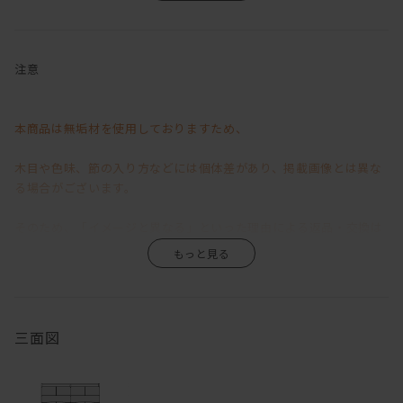
長時間座っていても疲れない広く硬めの座クッション、
肩まである背クッションは、硬すぎず柔らかすぎずの絶妙な居心
地。
注意
デザイン性と利便性の高い機能を兼ね備えている、
我が家のハイバック・ローソファ「LIBERIA PLUS」
本商品は無垢材を使用しておりますため、
やぼったくなってしまいがちなハイバック仕様の背もたれでありな
がらも、
木目や色味、節の入り方などには個体差があり、掲載画像とは異な
無駄を削ぎ落としたクリーンなフォルムのフレーム。
る場合がございます。
その後ろ姿はリビングの中心に置きたくなるほどに美しく、
ソファの近くに雑誌を収納できるスペースがあったらいいのにな～
そのため、「イメージと異なる」といった理由による返品・交換は
といった私の要望を叶えるべくしてか、
背面がマガジン収納になっているというからもう驚きを隠せないで
お受けいたしかねますので、あらかじめご了承くださいますようお
いる。。。
願い申し上げます。
すっきりと軽やかな印象のクッションは良質なウレタンを使用し、
無垢材ならではの風合いや経年変化が商品の魅力の一つですので、
三面図
ふんだんに使われた羽毛とハイバックスタイルによる掛け心地が、
わたしを幸せな眠りへと誘います。
その味わいをお楽しみいただきながら、末永くご愛用いただけます
と幸いです。