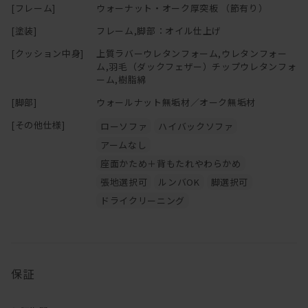
[フレーム]
ウォーナット・オーク厚突板 （節有り）
の機能にそったご使用をお心がけください。
[塗装]
フレーム,脚部：オイル仕上げ
[クッション中身]
上質ラバーウレタンフォーム,ウレタンフォー
ム,羽毛（ダックフェザー）チップウレタンフォ
ーム,樹脂綿
[脚部]
ウォールナット無垢材／オーク無垢材
[その他仕様]
ローソファ
ハイバックソファ
アームなし
座面かため＋背もたれやわらかめ
張地選択可
ルンバOK
脚選択可
ドライクリーニング
保証