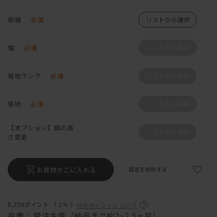
樹種
必須
リストから選択
幅
必須
リストから選択
張地ランク
必須
リストから選択
張地
必須
リストから選択
【オプション】脚の高
リストから選択
さ変更
お買物かごに入れる
設定を削除する
8,250ポイント （
1％
）
付与ポイントについて
在庫：
受注生産（納品まで約2~2.5ヶ月）