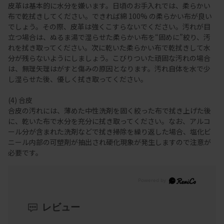
皮革は基本的に水分を嫌います。日頃のお手入れでは、柔らかい
布で乾拭きしてください。できれば綿 100% の柔らかい布が良い
でしょう。その際、皮革は強くこすらないでください。汚れが目
立つ場合は、ぬるま湯で湿らせた柔らかい布を“固めに”絞り、汚
れを拭き取ってください。次に乾いた柔らかい布で乾拭きして水
分が残らないようにしましょう。こびりついた頑固な汚れの場合
は、無理矢理はがすと傷みの原因となります。汚れ自体を水で少
し湿らせた後、優しく拭き取ってください。
(4) 合皮
合皮の汚れには、薄めた中性洗剤を固く絞った布で拭き上げた後
に、乾いた布で水分を充分に拭き取ってください。なお、アルコ
ール分が含まれた洗剤などで拭き掃除を繰り返した場合、塩化ビ
ニール内部の可塑剤が抽出され硬化現象が発生しますので注意が
必要です。
レビュー