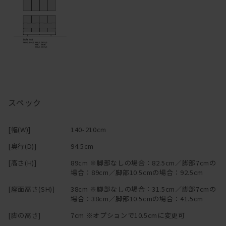
替カバーの販売も行っております。ご希望のお客様はお問い合わせ
ください。
※「節少なめ」のご注文につきましては、別途お見積りにて承って
おります。
ご希望の場合は
お問い合わせ
ください。
・木材を使用した製品は、直射日光や寒暖の差の著しい場所、ある
いは冷暖房器具の周囲などは避けて設置してください。木材の割
れ、変形、剥離などを起こしやすくなります。
スペック
・箱物家具は、引き出しや扉の開閉を円滑にするためにも、できる
だけ水平な場所に置いてください。水平でない場合は、台輪に備え
付けたアジャスターで高さを調節することが可能です。
[幅(W)]
140-210cm
・使用頻度が高い椅子、テーブルなどの家具の底には、フェルトや
プラパートなどの暖衝材が付いていますが、家具や床材の保護のた
[奥行(D)]
94.5cm
めにもできるだけ引きずらないようにご使用ください。
[高さ(H)]
89cm ※脚部なしの場合：82.5cm／脚部7cmの
・組み立て家具（特にジョイント形式の家具）は年月の経過ととも
場合：89cm／脚部10.5cmの場合：92.5cm
にボルトやネジのゆるみがでてくる場合があります。年に一度程
[座面高さ(SH)]
38cm ※脚部なしの場合：31.5cm／脚部7cmの
度、点検を行い気になる場合は閉め直しをお願いします。
場合：38cm／脚部10.5cmの場合：41.5cm
・HIRASHIMAの商品は耐久試験を行い、独自に安全性の確認を行っ
ておりますが、ベッドやソファ、椅子などの上での飛び跳ねや踏み
[脚の高さ]
7cm ※オプションで10.5cmに変更可
台代わり等のご利用は、怪我や破損の原因ともなりますので、家具