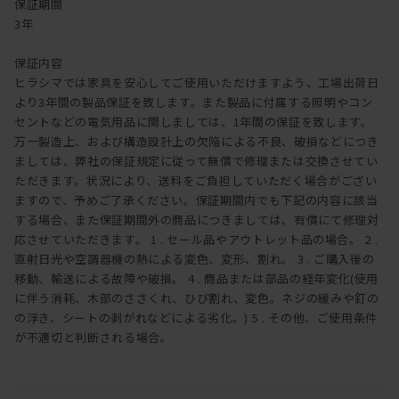
保証期間
3年
保証内容
ヒラシマでは家具を安心してご使用いただけますよう、工場出荷日
より3年間の製品保証を致します。また製品に付属する照明やコン
セントなどの電気用品に関しましては、1年間の保証を致します。
万一製造上、および構造設計上の欠陥による不良、破損などにつき
ましては、弊社の保証規定に従って無償で修理または交換させてい
ただきます。状況により、送料をご負担していただく場合がござい
ますので、予めご了承ください。保証期間内でも下記の内容に該当
する場合、また保証期間外の商品につきましては、有償にて修理対
応させていただきます。 1 . セール品やアウトレット品の場合。 2 .
直射日光や空調器機の熱による変色、変形、割れ。 3 . ご購入後の
移動、輸送による故障や破損。 4 . 商品または部品の経年変化(使用
に伴う消耗、木部のささくれ、ひび割れ、変色。ネジの緩みや釘の
の浮き、シートの剥がれなどによる劣化。) 5 . その他、ご使用条件
が不適切と判断される場合。