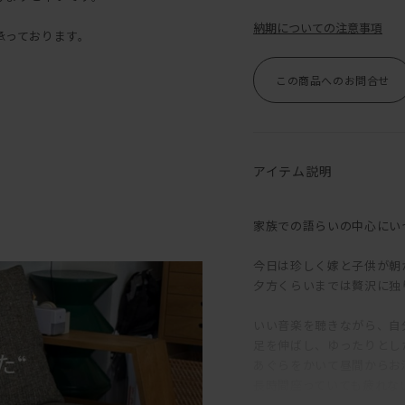
納期についての注意事項
承っております。
この商品へのお問合せ
アイテム説明
家族での語らいの中心にい
今日は珍しく嫁と子供が朝
夕方くらいまでは贅沢に独
いい音楽を聴きながら、自
足を伸ばし、ゆったりとし
あぐらをかいて昼間からお
長時間座っていても疲れな
肩まである背クッションは