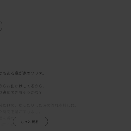
つもある我が家のソファ。
からお出かけしてるから、
り占めできちゃうかな？
分だけの、ゆったりした時の流れを慈しむ。
た時間を過ごすもよし。
酒を呑むもよし。
い広く硬めの座クッション、
、硬すぎず柔らかすぎずの絶妙な居心地。