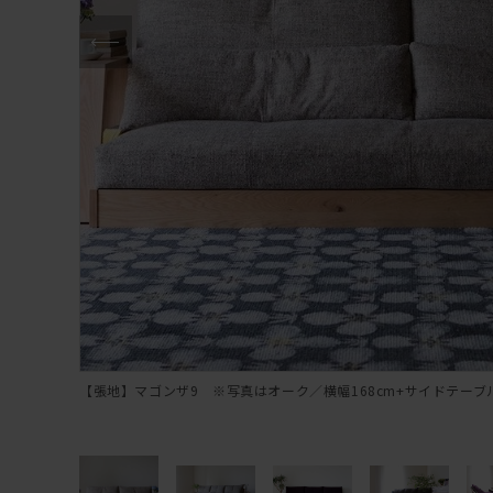
【張地】マゴンザ9 ※写真はオーク／横幅168cm+サイドテーブル