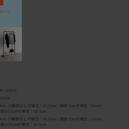
つきましては、別途お見積りにて承っております。
直射日光や寒暖の差の著しい場所、あるいは冷暖房器具の周
ださい。木材の割れ、変形、剥離などを起こしやすくなりま
扉の開閉を円滑にするためにも、できるだけ水平な場所に置
場合は、台輪に備え付けたアジャスターで高さを調節すること
ーブルなどの家具の底には、フェルトやプラパートなどの暖
具や床材の保護のためにもできるだけ引きずらないようにご
40-210cm
イント形式の家具）は年月の経過とともにボルトやネジのゆ
4.5cm
ます。年に一度程度、点検を行い気になる場合は閉め直しを
9cm ※脚部なしの場合：82.5cm／脚部7cmの場合：89cm／
部10.5cmの場合：92.5cm
は耐久試験を行い、独自に安全性の確認を行っておりますが、ベッ
8cm ※脚部なしの場合：31.5cm／脚部7cmの場合：38cm／
での飛び跳ねや踏み台代わり等のご利用は、怪我や破損の原
部10.5cmの場合：41.5cm
の機能にそったご使用をお心がけください。