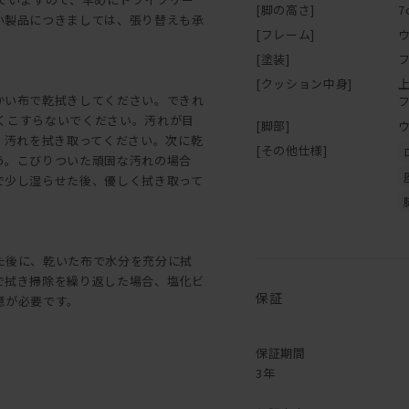
[脚の高さ]
7
い製品につきましては、張り替えも承
[フレーム]
[塗装]
[クッション中身]
かい布で乾拭きしてください。できれ
強くこすらないでください。汚れが目
[脚部]
、汚れを拭き取ってください。次に乾
[その他仕様]
う。こびりついた頑固な汚れの場合
で少し湿らせた後、優しく拭き取って
た後に、乾いた布で水分を充分に拭
で拭き掃除を繰り返した場合、塩化ビ
保証
意が必要です。
保証期間
3年