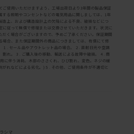
てご使用いただけますよう、工場出荷日より3年間の製品保証
属する照明やコンセントなどの電気用品に関しましては、1年
製造上、および構造設計上の欠陥による不良、破損などにつ
定に従って無償で修理または交換させていただきます。状況に
ただく場合がございますので、予めご了承ください。保証期間
る場合、また保証期間外の商品につきましては、有償にて修
1 . セール品やアウトレット品の場合。 2 . 直射日光や空調
れ。 3 . ご購入後の移動、輸送による故障や破損。 4 . 商
使用に伴う消耗、木部のささくれ、ひび割れ、変色。ネジの緩
がれなどによる劣化。) 5 . その他、ご使用条件が不適切と
ラシマ