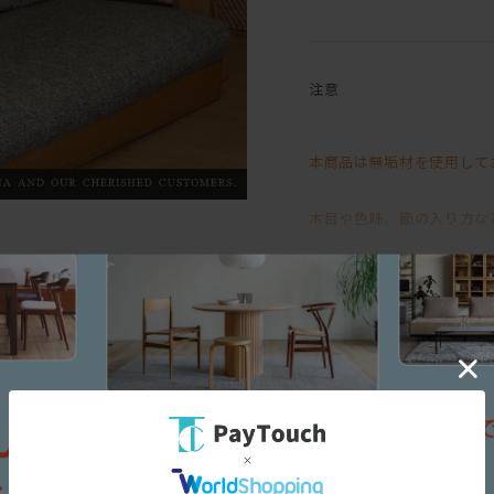
デザイン性と利便性の高い
我が家のハイバック・ローソファ
注意
やぼったくなってしまいが
無駄を削ぎ落としたクリー
本商品は無垢材を使用して
その後ろ姿はリビングの中
ソファの近くに雑誌を収納
といった私の要望を叶える
木目や色味、節の入り方な
背面がマガジン収納になっ
そのため、「イメージと異
すっきりと軽やかな印象の
を主体に使用しています。これらは輸入
ふんだんに使われた羽毛と
お受けいたしかねますので
イタリア及びベルギー製は、椅子張り
わたしを幸せな眠りへと誘
RASHIMAの家具に調和しやすい
に適した素材を適材適所で厳選してお
無垢材ならではの風合いや
替カバーの販売も行ってお
の化学繊維まで様々です。
三面図
その味わいをお楽しみいた
部いただく」古代から続くエコ素材と