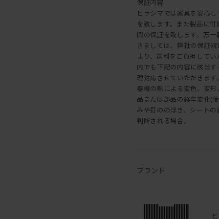
保証内容
ヒラシマでは家具を安心し
を致します。また製品に付
間の保証を致します。万一
きましては、弊社の保証規
より、送料をご負担してい
内でも下記の内容に該当す
理対応させていただきます。 
器機の熱による変色、変形、割
品または部品の経年変化(
みや釘のの浮き、シートの剥
判断される場合。
ブランド
ヒ