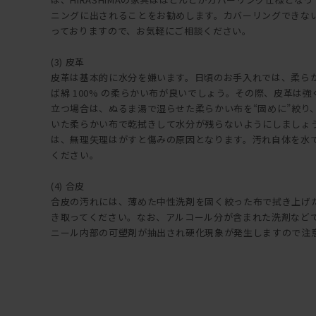
ニングに出されることをお勧めします。カバーリングできな
っておりますので、お気軽にご相談ください。
(3) 皮革
皮革は基本的に水分を嫌います。日頃のお手入れでは、柔ら
ば綿 100% の柔らかい布が良いでしょう。その際、皮革は
立つ場合は、ぬるま湯で湿らせた柔らかい布を“固めに”絞り
いた柔らかい布で乾拭きして水分が残らないようにしましょ
は、無理矢理はがすと傷みの原因となります。汚れ自体を水
ください。
(4) 合皮
合皮の汚れには、薄めた中性洗剤を固く絞った布で拭き上げ
き取ってください。なお、アルコール分が含まれた洗剤など
ニール内部の可塑剤が抽出され硬化現象が発生しますので注