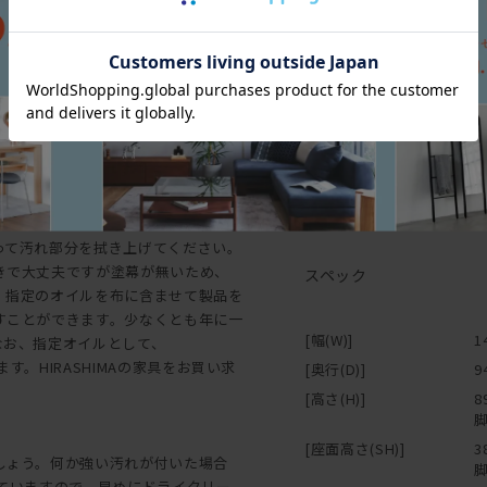
ができ、使い込むほどに親しみが湧く
※「節少なめ」のご注文に
革は完成時が始まりであり、歳月を重
ご希望の場合は
と塗装で色を付けたものとがあり、ま
お問い合わせ
質面やグレードが異なり、
ください。
よってご要望にお応えできるよう努め
られることがありますが、これらもま
・木材を使用した製品は、
ナンスについて】
囲などは避けて設置してく
す。
ります。塗装仕上げは、塗幕があるの
・箱物家具は、引き出しや
です。そのため埃を取る意味で乾拭き
いてください。水平でない
って汚れ部分を拭き上げてください。
が可能です。
きで大丈夫ですが塗幕が無いため、
スペック
・使用頻度が高い椅子、テ
、指定のオイルを布に含ませて製品を
衝材が付いていますが、家
すことができます。少なくとも年に一
使用ください。
[幅(W)]
1
なお、指定オイルとして、
・組み立て家具（特にジョ
す。HIRASHIMAの家具をお買い求
[奥行(D)]
9
るみがでてくる場合があり
[高さ(H)]
8
お願いします。
脚
・HIRASHIMAの商品
[座面高さ(SH)]
3
ドやソファ、椅子などの上
しょう。何か強い汚れが付いた場合
脚
因ともなりますので、家具
っていますので、早めにドライクリー