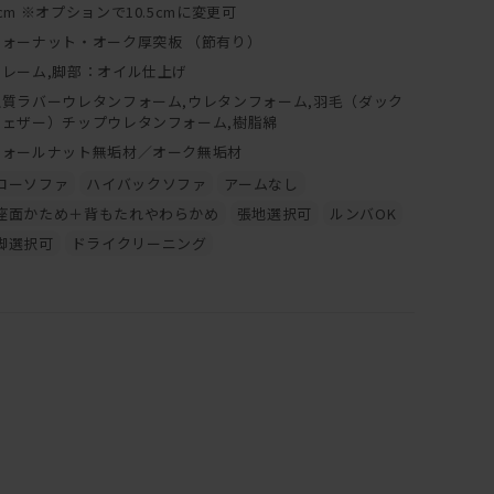
cm ※オプションで10.5cmに変更可
ウォーナット・オーク厚突板 （節有り）
フレーム,脚部：オイル仕上げ
上質ラバーウレタンフォーム,ウレタンフォーム,羽毛（ダック
フェザー）チップウレタンフォーム,樹脂綿
ウォールナット無垢材／オーク無垢材
ローソファ
ハイバックソファ
アームなし
座面かため＋背もたれやわらかめ
張地選択可
ルンバOK
脚選択可
ドライクリーニング