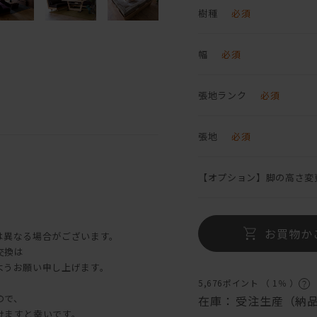
樹種
必須
幅
必須
張地ランク
必須
張地
必須
【オプション】脚の高さ変
お買物か
は異なる場合がございます。
交換は
ようお願い申し上げます。
5,676ポイント （
1％
）
ので、
在庫：
受注生産（納品
けますと幸いです。