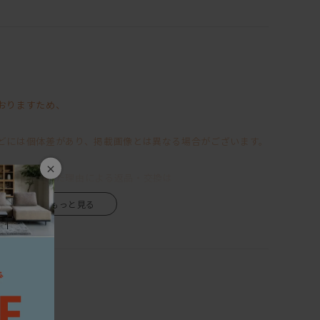
機能を兼ね備えている、
「LIBERIA PLUS」
ちなハイバック仕様の背もたれでありながらも、
ンなフォルムのフレーム。
おりますため、
心に置きたくなるほどに美しく、
できるスペースがあったらいいのにな～
べくしてか、
どには個体差があり、掲載画像とは異なる場合がございます。
ているというからもう驚きを隠せないでいる。。。
×
なる」といった理由による返品・交換は
クッションは良質なウレタンを使用し、
ハイバックスタイルによる掛け心地が、
、あらかじめご了承くださいますようお願い申し上げます。
います。
経年変化が商品の魅力の一つですので、
ります。ご希望のお客様はお問い合わせください。
だきながら、末永くご愛用いただけますと幸いです。