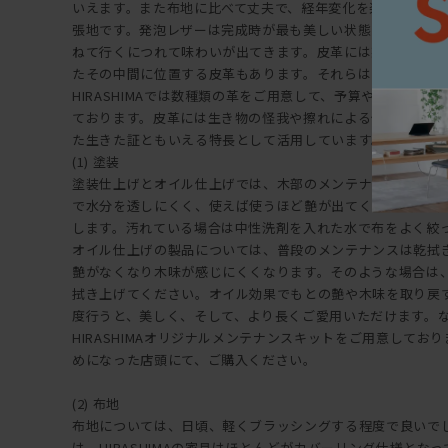
いえます。また布地に比べて丈夫で、経年変化を楽しむこと
張地です。発泡レザーは完成時が最も美しい状態ですが、皮
ねて行くにつれて味わいが出てきます。皮革には染めたもの
たその中間に位置する皮革もあります。それらはそれぞれ物
HIRASHIMAでは数種類の革をご用意して、予算や使い方に
ております。皮革には生き物の怪我や擦れによる傷が一部見
た生きた証ともいえる特長として活用しています。【メンテ
(1) 塗装
塗装仕上げとオイル仕上げでは、木部のメンテナンスが異な
で水分を透しにくく、使えば使うほど艶が出てくるのが特長
します。汚れている場合は中性洗剤を入れた水で布をよく絞
オイル仕上げの製品については、普段のメンテナンスは乾拭
艶がなくなり木味が感じにくくなります。そのような場合は
拭き上げてください。オイル効果でもとの艶や木味を取り戻
度行うと、美しく、そして、より長くご愛用いただけます。
HIRASHIMAオリジナルメンテナンスキットをご用意しておりま
めになった店頭にて、ご購入ください。
(2) 布地
布地については、日頃、軽くブラッシングする程度で良いで
は、HIRASHIMAの家具はほとんどがカバーリング仕様とな