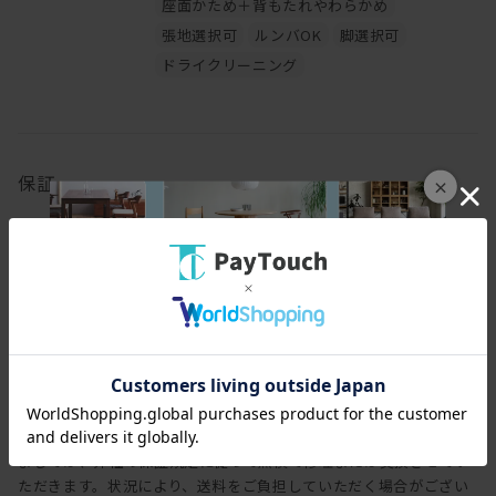
座面かため＋背もたれやわらかめ
張地選択可
ルンバOK
脚選択可
ドライクリーニング
保証
×
保証期間
3年
保証内容
ヒラシマでは家具を安心してご使用いただけますよう、工場出荷日
より3年間の製品保証を致します。また製品に付属する照明やコン
セントなどの電気用品に関しましては、1年間の保証を致します。
万一製造上、および構造設計上の欠陥による不良、破損などにつき
ましては、弊社の保証規定に従って無償で修理または交換させてい
ただきます。状況により、送料をご負担していただく場合がござい