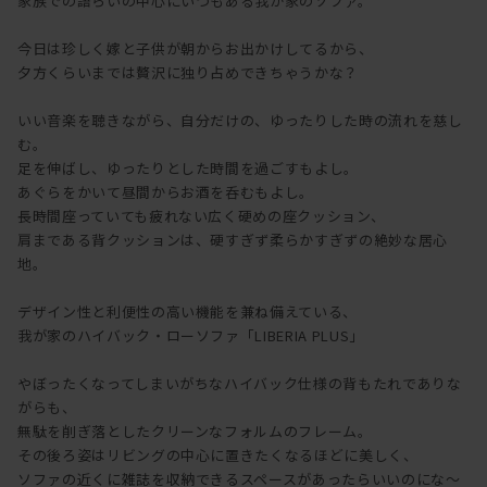
家族での語らいの中心にいつもある我が家のソファ。
今日は珍しく嫁と子供が朝からお出かけしてるから、
夕方くらいまでは贅沢に独り占めできちゃうかな？
いい音楽を聴きながら、自分だけの、ゆったりした時の流れを慈し
む。
足を伸ばし、ゆったりとした時間を過ごすもよし。
あぐらをかいて昼間からお酒を呑むもよし。
長時間座っていても疲れない広く硬めの座クッション、
肩まである背クッションは、硬すぎず柔らかすぎずの絶妙な居心
地。
デザイン性と利便性の高い機能を兼ね備えている、
我が家のハイバック・ローソファ「LIBERIA PLUS」
やぼったくなってしまいがちなハイバック仕様の背もたれでありな
がらも、
無駄を削ぎ落としたクリーンなフォルムのフレーム。
その後ろ姿はリビングの中心に置きたくなるほどに美しく、
ソファの近くに雑誌を収納できるスペースがあったらいいのにな～