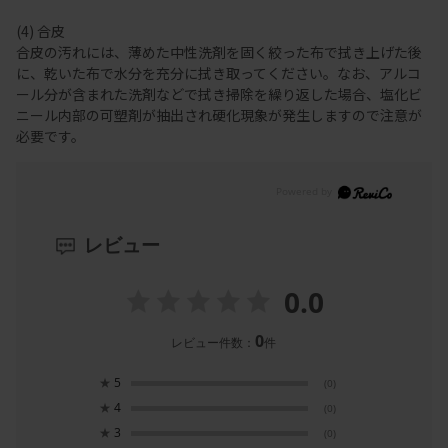
(4) 合皮
合皮の汚れには、薄めた中性洗剤を固く絞った布で拭き上げた後
に、乾いた布で水分を充分に拭き取ってください。なお、アルコ
ール分が含まれた洗剤などで拭き掃除を繰り返した場合、塩化ビ
ニール内部の可塑剤が抽出され硬化現象が発生しますので注意が
必要です。
レビュー
0.0
0
レビュー件数：
件
★
5
(0)
★
4
(0)
★
3
(0)