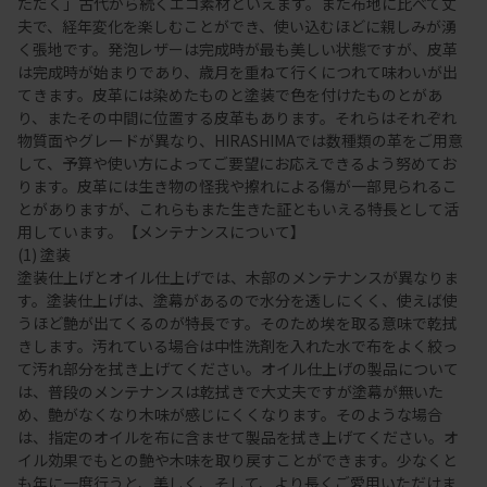
ただく」古代から続くエコ素材といえます。また布地に比べて丈
夫で、経年変化を楽しむことができ、使い込むほどに親しみが湧
く張地です。発泡レザーは完成時が最も美しい状態ですが、皮革
は完成時が始まりであり、歳月を重ねて行くにつれて味わいが出
てきます。皮革には染めたものと塗装で色を付けたものとがあ
り、またその中間に位置する皮革もあります。それらはそれぞれ
物質面やグレードが異なり、HIRASHIMAでは数種類の革をご用意
して、予算や使い方によってご要望にお応えできるよう努めてお
ります。皮革には生き物の怪我や擦れによる傷が一部見られるこ
とがありますが、これらもまた生きた証ともいえる特長として活
用しています。【メンテナンスについて】
(1) 塗装
塗装仕上げとオイル仕上げでは、木部のメンテナンスが異なりま
す。塗装仕上げは、塗幕があるので水分を透しにくく、使えば使
うほど艶が出てくるのが特長です。そのため埃を取る意味で乾拭
きします。汚れている場合は中性洗剤を入れた水で布をよく絞っ
て汚れ部分を拭き上げてください。オイル仕上げの製品について
は、普段のメンテナンスは乾拭きで大丈夫ですが塗幕が無いた
め、艶がなくなり木味が感じにくくなります。そのような場合
は、指定のオイルを布に含ませて製品を拭き上げてください。オ
イル効果でもとの艶や木味を取り戻すことができます。少なくと
も年に一度行うと、美しく、そして、より長くご愛用いただけま