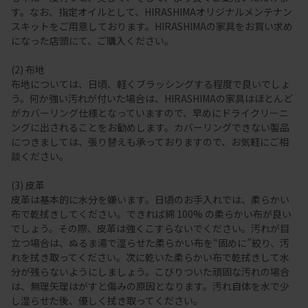
す。なお、指定オイルとして、HIRASHIMAオリジナルメンテナン
スキットをご用意しております。HIRASHIMAの家具をお買い求め
になった店頭にて、ご購入ください。
(2) 布地
布地については、日頃、軽くブラッシングする程度で良いでしょ
う。何か強い汚れが付いた場合は、HIRASHIMAの家具はほとんど
がカバーリング仕様となっていますので、早めにドライクリーニ
ングに出されることをお勧めします。カバーリングできない製品
につきましては、張り替えも承っておりますので、お気軽にご相
談ください。
(3) 皮革
皮革は基本的に水分を嫌います。日頃のお手入れでは、柔らかい
布で乾拭きしてください。できれば綿 100% の柔らかい布が良い
でしょう。その際、皮革は強くこすらないでください。汚れが目
立つ場合は、ぬるま湯で湿らせた柔らかい布を“固めに”絞り、汚
れを拭き取ってください。次に乾いた柔らかい布で乾拭きして水
分が残らないようにしましょう。こびりついた頑固な汚れの場合
は、無理矢理はがすと傷みの原因となります。汚れ自体を水で少
し湿らせた後、優しく拭き取ってください。