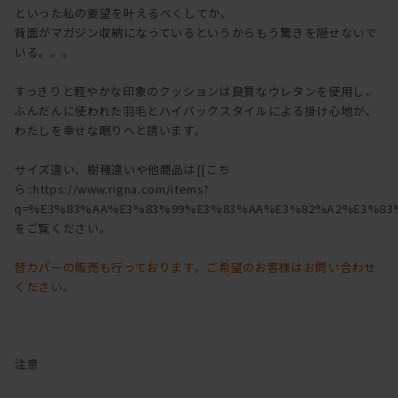
といった私の要望を叶えるべくしてか、
背面がマガジン収納になっているというからもう驚きを隠せないで
いる。。。
すっきりと軽やかな印象のクッションは良質なウレタンを使用し、
ふんだんに使われた羽毛とハイバックスタイルによる掛け心地が、
わたしを幸せな眠りへと誘います。
サイズ違い、樹種違いや他商品は[[こち
ら::https://www.rigna.com/items?
q=%E3%83%AA%E3%83%99%E3%83%AA%E3%82%A2%E3%83%
をご覧ください。
替カバーの販売も行っております。ご希望のお客様はお問い合わせ
ください。
注意