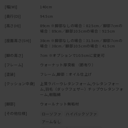
[幅(W)]
140cm
[奥行(D)]
94.5cm
[高さ(H)]
89cm ※脚部なしの場合：82.5cm／脚部7cmの
場合：89cm／脚部10.5cmの場合：92.5cm
[座面高さ(SH)]
38cm ※脚部なしの場合：31.5cm／脚部7cmの
場合：38cm／脚部10.5cmの場合：41.5cm
[脚の高さ]
7cm ※オプションで10.5cmに変更可
[フレーム]
ウォーナット厚突板 （節有り）
[塗装]
フレーム,脚部：オイル仕上げ
[クッション中身]
上質ラバーウレタンフォーム,ウレタンフォー
ム,羽毛（ダックフェザー）チップウレタンフォ
ーム,樹脂綿
[脚部]
ウォールナット無垢材
[その他仕様]
ローソファ
ハイバックソファ
アームなし