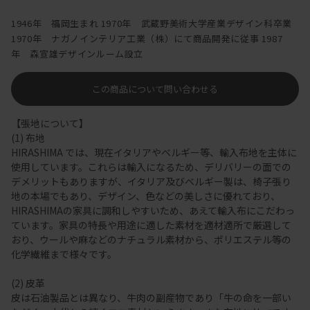
1946年 福岡生まれ 1970年 武蔵野美術大学産業デザイン科卒業
1970年 ナガノインテリア工業（株）にて商品開発に従事 1987
年 森宣雄デザインルーム設立
この商品について問い合わせる
【張地について】
(1) 布地
HIRASHIMA では、現在イタリアやベルギー等、輸入布地を主体に
使用しています。これらは輸入になるため、デリバリーの面での
デメリットもありますが、イタリア及びベルギー製は、椅子張り
地の本場でもあり、デザイン、色などの美しさに優れており、
HIRASHIMAの家具に調和しやすいため、あえて輸入布にこだわっ
ています。家具の特長や用途に適した素材を適材適所で厳選して
おり、ウールや麻などのナチュラル素材から、ポリエステル等の
化学繊維まで様々です。
(2) 皮革
皮は石油製品とは異なり、牛肉の副産物であり「牛の命を一部い