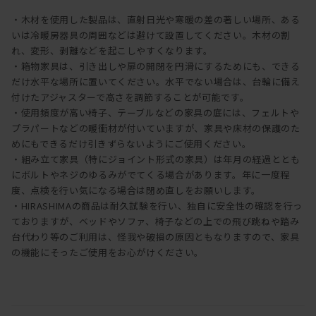
・木材を使用した製品は、直射日光や寒暖の差の著しい場所、ある
いは冷暖房器具の周囲などは避けて設置してください。木材の割
れ、変形、剥離などを起こしやすくなります。
・箱物家具は、引き出しや扉の開閉を円滑にするためにも、できる
だけ水平な場所に置いてください。水平でない場合は、台輪に備え
付けたアジャスターで高さを調節することが可能です。
・使用頻度が高い椅子、テーブルなどの家具の底には、フェルトや
プラパートなどの暖衝材が付いていますが、家具や床材の保護のた
めにもできるだけ引きずらないようにご使用ください。
・組み立て家具（特にジョイント形式の家具）は年月の経過ととも
にボルトやネジのゆるみがでてくる場合があります。年に一度程
度、点検を行い気になる場合は閉め直しをお願いします。
・HIRASHIMAの商品は耐久試験を行い、独自に安全性の確認を行っ
ておりますが、ベッドやソファ、椅子などの上での飛び跳ねや踏み
台代わり等のご利用は、怪我や破損の原因ともなりますので、家具
の機能にそったご使用をお心がけください。