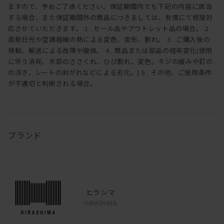
ますので、予めご了承ください。保証期間内でも下記の内容に該当
する場合、また保証期間外の商品につきましては、有償にて修理対
応させていただきます。 1 . セール品やアウトレット品の場合。 2 .
直射日光や空調器機の熱による変色、変形、割れ。 3 . ご購入後の
移動、輸送による故障や破損。 4 . 商品または部品の経年変化(使用
に伴う消耗、木部のささくれ、ひび割れ、変色。ネジの緩みや釘の
の浮き、シートの剥がれなどによる劣化。) 5 . その他、ご使用条件
が不適切と判断される場合。
ブランド
ヒラシマ
HIRASHIMA