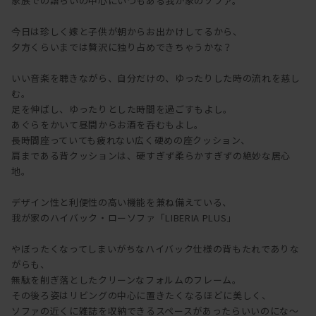
家族での語らいの中心にいつもある我が家のソファ。
今日は珍しく嫁と子供が朝からお出かけしてるから、
夕方くらいまでは贅沢に独り占めできちゃうかな？
いい音楽を聴きながら、自分だけの、ゆったりした時の流れを慈し
む。
足を伸ばし、ゆったりとした時間を過ごすもよし。
あぐらをかいて昼間からお酒を呑むもよし。
長時間座っていても疲れない広く硬めの座クッション、
肩まである背クッションは、硬すぎず柔らかすぎずの絶妙な居心
地。
デザイン性と利便性の高い機能を兼ね備えている、
我が家のハイバック・ローソファ「LIBERIA PLUS」
やぼったくなってしまいがちなハイバック仕様の背もたれでありな
がらも、
無駄を削ぎ落としたクリーンなフォルムのフレーム。
その後ろ姿はリビングの中心に置きたくなるほどに美しく、
ソファの近くに雑誌を収納できるスペースがあったらいいのにな～