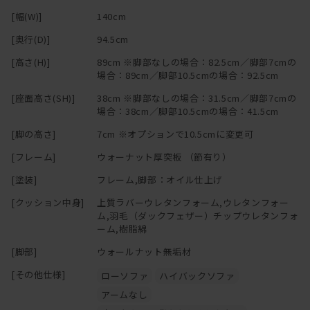
[幅(W)]
140cm
[奥行(D)]
94.5cm
[高さ(H)]
89cm ※脚部なしの場合：82.5cm／脚部7cmの
場合：89cm／脚部10.5cmの場合：92.5cm
[座面高さ(SH)]
38cm ※脚部なしの場合：31.5cm／脚部7cmの
場合：38cm／脚部10.5cmの場合：41.5cm
[脚の高さ]
7cm ※オプションで10.5cmに変更可
[フレーム]
ウォーナット厚突板 （節有り）
[塗装]
フレーム,脚部：オイル仕上げ
[クッション中身]
上質ラバーウレタンフォーム,ウレタンフォー
ム,羽毛（ダックフェザー）チップウレタンフォ
ーム,樹脂綿
[脚部]
ウォールナット無垢材
[その他仕様]
ローソファ
ハイバックソファ
アームなし