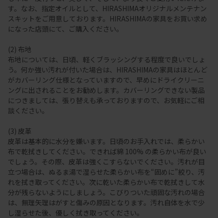
す。なお、指定オイルとして、HIRASHIMAオリジナルメンテナン
スキットをご用意しております。HIRASHIMAの家具をお買い求め
になった店頭にて、ご購入ください。
(2) 布地
布地については、日頃、軽くブラッシングする程度で良いでしょ
う。何か強い汚れが付いた場合は、HIRASHIMAの家具はほとんど
がカバーリング仕様となっていますので、早めにドライクリーニ
ングに出されることをお勧めします。カバーリングできない製品
につきましては、張り替えも承っておりますので、お気軽にご相
談ください。
(3) 皮革
皮革は基本的に水分を嫌います。日頃のお手入れでは、柔らかい
布で乾拭きしてください。できれば綿 100% の柔らかい布が良い
でしょう。その際、皮革は強くこすらないでください。汚れが目
立つ場合は、ぬるま湯で湿らせた柔らかい布を“固めに”絞り、汚
れを拭き取ってください。次に乾いた柔らかい布で乾拭きして水
分が残らないようにしましょう。こびりついた頑固な汚れの場合
は、無理矢理はがすと傷みの原因となります。汚れ自体を水で少
し湿らせた後、優しく拭き取ってください。