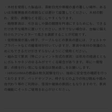
・木材を使用した製品は、直射日光や寒暖の差の著しい場所、ある
いは冷暖房器具の周囲などは避けて設置してください。木材の割
れ、変形、剥離などを起こしやすくなります。
・箱物家具は、引き出しや扉の開閉を円滑にするためにも、できる
だけ水平な場所に置いてください。水平でない場合は、台輪に備え
付けたアジャスターで高さを調節することが可能です。
・使用頻度が高い椅子、テーブルなどの家具の底には、フェルトや
プラパートなどの暖衝材が付いていますが、家具や床材の保護のた
めにもできるだけ引きずらないようにご使用ください。
・組み立て家具（特にジョイント形式の家具）は年月の経過ととも
にボルトやネジのゆるみがでてくる場合があります。年に一度程
度、点検を行い気になる場合は閉め直しをお願いします。
・HIRASHIMAの商品は耐久試験を行い、独自に安全性の確認を行っ
ておりますが、ベッドやソファ、椅子などの上での飛び跳ねや踏み
台代わり等のご利用は、怪我や破損の原因ともなりますので、家具
の機能にそったご使用をお心がけください。