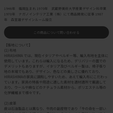
1946年 福岡生まれ 1970年 武蔵野美術大学産業デザイン科卒業
1970年 ナガノインテリア工業（株）にて商品開発に従事 1987
年 森宣雄デザインルーム設立
この商品について問い合わせる
【張地について】
(1) 布地
HIRASHIMA では、現在イタリアやベルギー等、輸入布地を主体に
使用しています。これらは輸入になるため、デリバリーの面での
デメリットもありますが、イタリア及びベルギー製は、椅子張り
地の本場でもあり、デザイン、色などの美しさに優れており、
HIRASHIMAの家具に調和しやすいため、あえて輸入布にこだわっ
ています。家具の特長や用途に適した素材を適材適所で厳選して
おり、ウールや麻などのナチュラル素材から、ポリエステル等の
化学繊維まで様々です。
(2) 皮革
皮は石油製品とは異なり、牛肉の副産物であり「牛の命を一部い