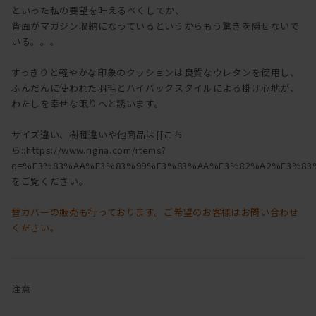
といった私の要望を叶えるべくしてか、
背面がマガジン収納になっているというからもう驚きを隠せないで
いる。。。
すっきりと軽やかな印象のクッションは良質なウレタンを使用し、
ふんだんに使われた羽毛とハイバックスタイルによる掛け心地が、
わたしを幸せな眠りへと誘います。
サイズ違い、樹種違いや他商品は[[こち
ら::https://www.rigna.com/items?
q=%E3%83%AA%E3%83%99%E3%83%AA%E3%82%A2%E3%83%
をご覧ください。
替カバーの販売も行っております。ご希望のお客様はお問い合わせ
ください。
注意