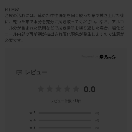
(4) 合皮
合皮の汚れには、薄めた中性洗剤を固く絞った布で拭き上げた後
に、乾いた布で水分を充分に拭き取ってください。なお、アルコ
ール分が含まれた洗剤などで拭き掃除を繰り返した場合、塩化ビ
ニール内部の可塑剤が抽出され硬化現象が発生しますので注意が
必要です。
レビュー
0.0
0
レビュー件数：
件
★
5
(0)
★
4
(0)
★
3
(0)