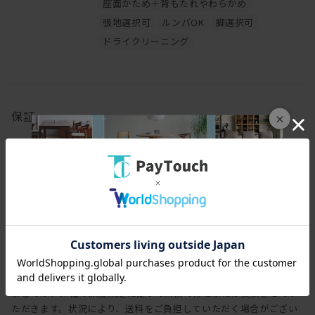
座面かため＋背もたれやわらかめ
張地選択可
ルンバOK
脚選択可
ドライクリーニング
保証
×
保証期間
3年
保証内容
ヒラシマでは家具を安心してご使用いただけますよう、工場出荷日
より3年間の製品保証を致します。また製品に付属する照明やコン
セントなどの電気用品に関しましては、1年間の保証を致します。
万一製造上、および構造設計上の欠陥による不良、破損などにつき
ましては、弊社の保証規定に従って無償で修理または交換させてい
ただきます。状況により、送料をご負担していただく場合がござい