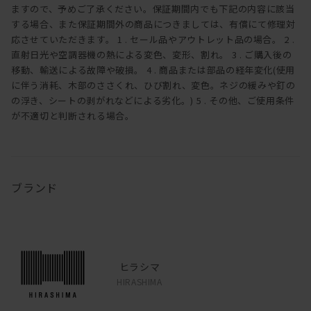
ますので、予めご了承ください。保証期間内でも下記の内容に該当
する場合、また保証期間外の商品につきましては、有償にて修理対
応させていただきます。 1 . セール品やアウトレット品の場合。 2 .
直射日光や空調器機の熱による変色、変形、割れ。 3 . ご購入後の
移動、輸送による故障や破損。 4 . 商品または部品の経年変化(使用
に伴う消耗、木部のささくれ、ひび割れ、変色。ネジの緩みや釘の
の浮き、シートの剥がれなどによる劣化。) 5 . その他、ご使用条件
が不適切と判断される場合。
ブランド
ヒラシマ
HIRASHIMA