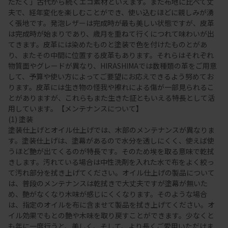
ただく」古代から続くエコ素材といえます。また布地に比べて丈
夫で、経年変化を楽しむことができ、使い込むほどに親しみが湧
く張地です。発泡レザーは完成時が最も美しい状態ですが、皮革
は完成時が始まりであり、歳月を重ねて行くにつれて味わいが出
てきます。皮革には染めたものと塗装で色を付けたものとがあ
り、またその中間に位置する皮革もあります。それらはそれぞれ
物質面やグレードが異なり、HIRASHIMAでは数種類の革をご用意
して、予算や使い方によってご要望にお応えできるよう努めてお
ります。皮革には生き物の怪我や擦れによる傷が一部見られるこ
とがありますが、これらもまた生きた証ともいえる特長として活
用しています。【メンテナンスについて】
(1) 塗装
塗装仕上げとオイル仕上げでは、木部のメンテナンスが異なりま
す。塗装仕上げは、塗幕があるので水分を透しにくく、使えば使
うほど艶が出てくるのが特長です。そのため埃を取る意味で乾拭
きします。汚れている場合は中性洗剤を入れた水で布をよく絞っ
て汚れ部分を拭き上げてください。オイル仕上げの製品について
は、普段のメンテナンスは乾拭きで大丈夫ですが塗幕が無いた
め、艶がなくなり木味が感じにくくなります。そのような場合
は、指定のオイルを布に含ませて製品を拭き上げてください。オ
イル効果でもとの艶や木味を取り戻すことができます。少なくと
も年に一度行うと、美しく、そして、より長くご愛用いただけま