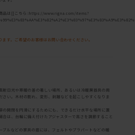
ちら::https://www.rigna.com/items?
%99%E3%83%AA%E3%82%A2%E3%83%97%E3%83%A9%E3%82%B
ります。ご希望のお客様はお問い合わせください。
直射日光や寒暖の差の著しい場所、あるいは冷暖房器具の周
ださい。木材の割れ、変形、剥離などを起こしやすくなりま
扉の開閉を円滑にするためにも、できるだけ水平な場所に置
場合は、台輪に備え付けたアジャスターで高さを調節すること
ーブルなどの家具の底には、フェルトやプラパートなどの暖