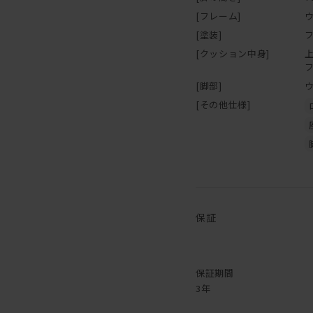
[フレーム]
[塗装]
[クッション中身]
[脚部]
[その他仕様]
保証
保証期間
3年