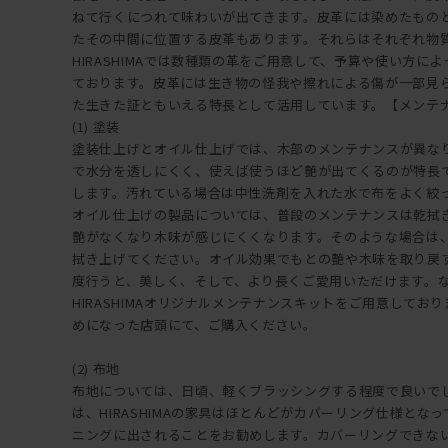
ねて行くにつれて味わいが出てきます。皮革には染めたもの
たその中間に位置する皮革もあります。それらはそれぞれ物
HIRASHIMAでは数種類の革をご用意して、予算や使い方に
ております。皮革には生き物の怪我や擦れによる傷が一部見
た生きた証ともいえる特長として活用しています。【メンテ
(1) 塗装
塗装仕上げとオイル仕上げでは、木部のメンテナンスが異な
で水分を透しにくく、使えば使うほど艶が出てくるのが特長
します。汚れている場合は中性洗剤を入れた水で布をよく絞
オイル仕上げの製品については、普段のメンテナンスは乾拭
艶がなくなり木味が感じにくくなります。そのような場合は
拭き上げてください。オイル効果でもとの艶や木味を取り戻
度行うと、美しく、そして、より長くご愛用いただけます。
HIRASHIMAオリジナルメンテナンスキットをご用意しておりま
めになった店頭にて、ご購入ください。
(2) 布地
布地については、日頃、軽くブラッシングする程度で良いで
は、HIRASHIMAの家具はほとんどがカバーリング仕様とな
ニングに出されることをお勧めします。カバーリングできな