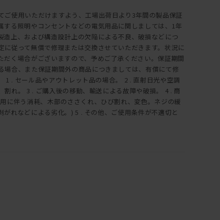
てご使用いただけますよう、工場出荷日より3年間の製品保証
属する照明やコンセントなどの電気用品に関しましては、1年
製造上、および構造設計上の欠陥による不良、破損などにつ
定に従って無償で修理または交換させていただきます。状況に
ただく場合がございますので、予めご了承ください。保証期間
る場合、また保証期間外の商品につきましては、有償にて修
1 . セール品やアウトレット品の場合。 2 . 直射日光や空調
れ。 3 . ご購入後の移動、輸送による故障や破損。 4 . 商
使用に伴う消耗、木部のささくれ、ひび割れ、変色。ネジの緩
がれなどによる劣化。) 5 . その他、ご使用条件が不適切と