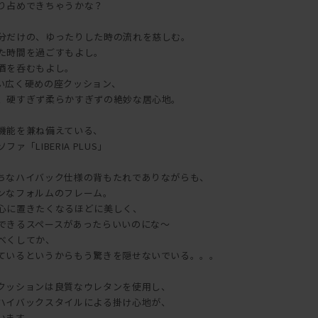
り占めできちゃうかな？
分だけの、ゆったりした時の流れを慈しむ。
た時間を過ごすもよし。
酒を呑むもよし。
い広く硬めの座クッション、
、硬すぎず柔らかすぎずの絶妙な居心地。
機能を兼ね備えている、
「LIBERIA PLUS」
ちなハイバック仕様の背もたれでありながらも、
ンなフォルムのフレーム。
心に置きたくなるほどに美しく、
できるスペースがあったらいいのにな～
べくしてか、
ているというからもう驚きを隠せないでいる。。。
クッションは良質なウレタンを使用し、
ハイバックスタイルによる掛け心地が、
います。