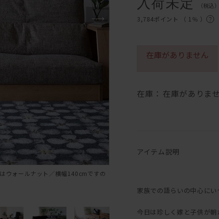
入荷未定
（税込
3,784ポイント （
1％
）
在庫がありません
在庫：
在庫がありま
アイテム説明
はウォールナット／横幅140cmですの
家族での語らいの中心にい
今日は珍しく嫁と子供が朝