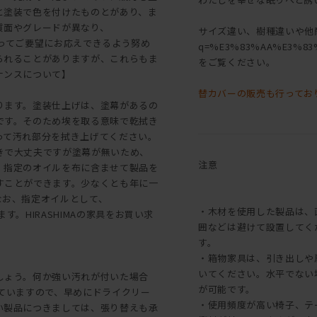
と塗装で色を付けたものとがあり、ま
質面やグレードが異なり、
サイズ違い、樹種違いや他商品は[[こ
よってご要望にお応えできるよう努め
q=%E3%83%AA%E3%83
られることがありますが、これらもま
をご覧ください。
ナンスについて】
替カバーの販売も行ってお
ります。塗装仕上げは、塗幕があるの
です。そのため埃を取る意味で乾拭き
って汚れ部分を拭き上げてください。
きで大丈夫ですが塗幕が無いため、
注意
、指定のオイルを布に含ませて製品を
すことができます。少なくとも年に一
なお、指定オイルとして、
・木材を使用した製品は、
す。HIRASHIMAの家具をお買い求
囲などは避けて設置してく
す。
・箱物家具は、引き出しや
いてください。水平でない
しょう。何か強い汚れが付いた場合
が可能です。
っていますので、早めにドライクリー
・使用頻度が高い椅子、テ
い製品につきましては、張り替えも承