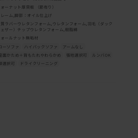
ウォーナット厚突板 （節有り）
フレーム,脚部：オイル仕上げ
上質ラバーウレタンフォーム,ウレタンフォーム,羽毛（ダック
フェザー）チップウレタンフォーム,樹脂綿
ウォールナット無垢材
ローソファ
ハイバックソファ
アームなし
座面かため＋背もたれやわらかめ
張地選択可
ルンバOK
脚選択可
ドライクリーニング