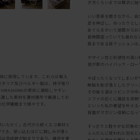
夕方くらいまでは贅沢に独
いい音楽を聴きながら、自
足を伸ばし、ゆったりとし
あぐらをかいて昼間からお
長時間座っていても疲れな
肩まである背クッションは
デザイン性と利便性の高い
我が家のハイバック・ローソファ
を主体に使用しています。これらは輸入
やぼったくなってしまいが
イタリア及びベルギー製は、椅子張り
無駄を削ぎ落としたクリー
RASHIMAの家具に調和しやすい
その後ろ姿はリビングの中
に適した素材を適材適所で厳選してお
ソファの近くに雑誌を収納
の化学繊維まで様々です。
といった私の要望を叶える
背面がマガジン収納になっ
部いただく」古代から続くエコ素材と
すっきりと軽やかな印象の
ができ、使い込むほどに親しみが湧く
ふんだんに使われた羽毛と
革は完成時が始まりであり、歳月を重
わたしを幸せな眠りへと誘