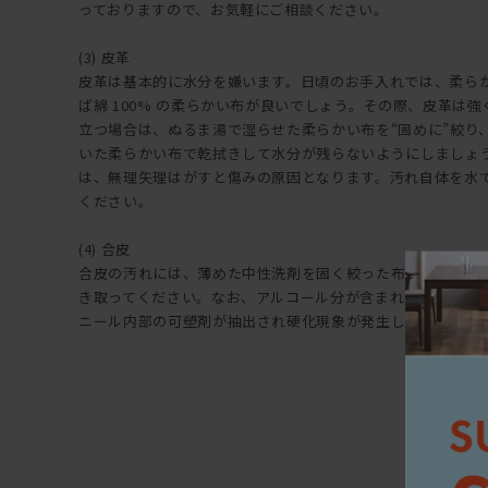
っておりますので、お気軽にご相談ください。
(3) 皮革
皮革は基本的に水分を嫌います。日頃のお手入れでは、柔ら
ば綿 100% の柔らかい布が良いでしょう。その際、皮革は
立つ場合は、ぬるま湯で湿らせた柔らかい布を“固めに”絞り
いた柔らかい布で乾拭きして水分が残らないようにしましょ
は、無理矢理はがすと傷みの原因となります。汚れ自体を水
ください。
(4) 合皮
合皮の汚れには、薄めた中性洗剤を固く絞った布で拭き上げ
き取ってください。なお、アルコール分が含まれた洗剤など
ニール内部の可塑剤が抽出され硬化現象が発生しますので注