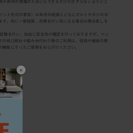
具や床材の保護のためにもできるだけ引きずらないようにご
イント形式の家具）は年月の経過とともにボルトやネジのゆ
ます。年に一度程度、点検を行い気になる場合は閉め直しを
は耐久試験を行い、独自に安全性の確認を行っておりますが、ベッ
での飛び跳ねや踏み台代わり等のご利用は、怪我や破損の原
の機能にそったご使用をお心がけください。
×