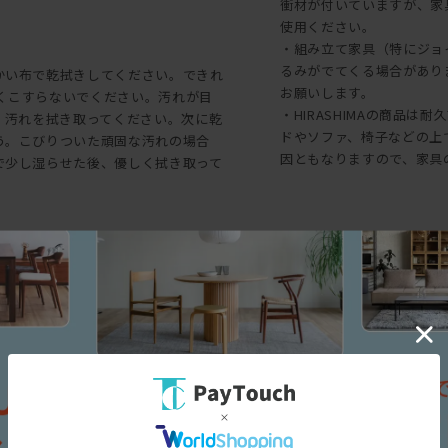
衝材が付いていますが、家
使用ください。
・組み立て家具（特にジョ
るみがでてくる場合があり
かい布で乾拭きしてください。できれ
お願いします。
強くこすらないでください。汚れが目
・HIRASHIMAの商品
、汚れを拭き取ってください。次に乾
ドやソファ、椅子などの上
う。こびりついた頑固な汚れの場合
因ともなりますので、家具
で少し湿らせた後、優しく拭き取って
た後に、乾いた布で水分を充分に拭
で拭き掃除を繰り返した場合、塩化ビ
三面図
意が必要です。