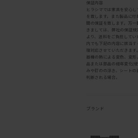
保証内容
ヒラシマでは家具を安心し
を致します。また製品に付
間の保証を致します。万一
きましては、弊社の保証規
より、送料をご負担してい
内でも下記の内容に該当す
理対応させていただきます。 
器機の熱による変色、変形、割
品または部品の経年変化(
みや釘のの浮き、シートの剥
判断される場合。
ブランド