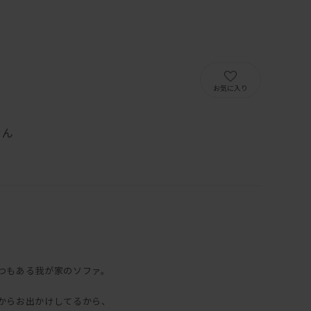
）
お気に入り
せん
つもある我が家のソファ。
からお出かけしてるから、