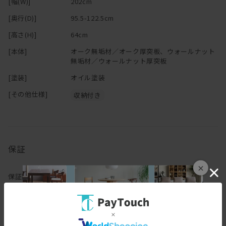
[幅(W)]
202cm
[奥行(D)]
95.5-122.5cm
[高さ(H)]
64cm
[本体]
オーク無垢材／オーク厚突板、ウォールナット
無垢材／ウォールナット厚突板
[塗装]
オイル塗装
[その他仕様]
収納付き
保証
×
保証期間
3年
保証内容
ヒラシマでは家具を安心してご使用いただけますよう、工場出荷日