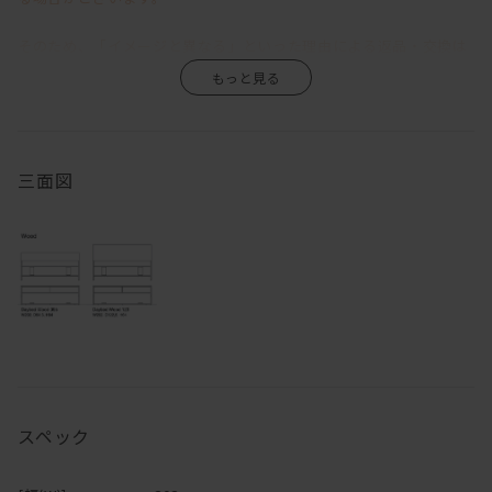
ソリド デイベッドベース
そのため、「イメージと異なる」といった理由による返品・交換は
ーーーーーーーーーーーーーーーーーーーーーーーーーー
お受けいたしかねますので、あらかじめご了承くださいますようお
「 心地よい緊張感漂うミニマルな造形を 素材感たっぷりに 」
願い申し上げます。
というデザインコンセプトの基、
ひとつひとつを大切に創り上げるHIRASHIMAの家具。
無垢材ならではの風合いや経年変化が商品の魅力の一つですので、
三面図
製品毎に細部まで考え抜かれた設計、木目の美しさや手触り感に
その味わいをお楽しみいただきながら、末永くご愛用いただけます
大きな影響を与える丁寧な研磨、伝統工法を用いた組み立て、
と幸いです。
大事にお届けする為丹精込めて仕上げる梱包。
全ての工程において大切になるのが、
職人の心と培った豊富な知識、経験です。
※「節少なめ」のご注文につきましては、別途お見積りにて承って
デザイン性の追求はもちろん、ひとつひとつ細部に至るまでの仕上
おります。
げに
ご希望の場合は
お問い合わせ
ください。
一切の妥協なく取り組んでいます。
スペック