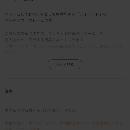
ソファとしてもベッドとしても機能する「デイベッド」の
ウッドソファフレームです。
こちらの商品は木枠の「ウッド」と座面の「ベース」を
組み合わせて完成する商品となっております。
※本ページは「ウッド」のみの販売となりますので、お気をつけく
ださい。
ウッドにベースを収納するとソファとしてご使用いただけます。
また、別売りのバッククッションをご利用いただくと、
背もたれとしてより寛げるソファになります。
注意
カラーはウォールナットとオークの2色展開、
サイズは奥行94.5cmと奥行122.5cmの2サイズ、
全4種類からお選びいただけます。
本商品は無垢材を使用しておりますため、
木目や色味、節の入り方などには個体差があり、掲載画像とは異な
ベースはこちらからご購入ください。
る場合がございます。