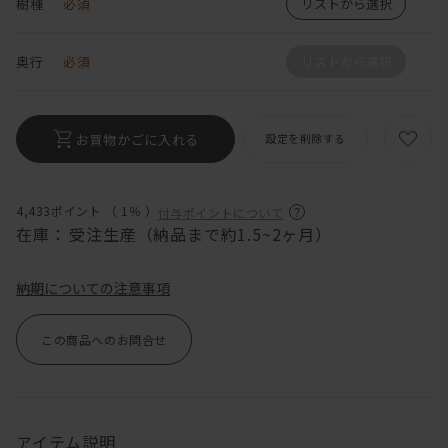
樹種
必須
リストから選択
奥行
必須
リストから選択
お買物かごに入れる
設定を削除する
4,433ポイント （
1％
）
付与ポイントについて
在庫：
受注生産（納品まで約1.5~2ヶ月）
納期についての注意事項
この商品へのお問合せ
アイテム説明