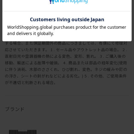
より3年間の製品保証を致します。また製品に付属する照明やコン
セントなどの電気用品に関しましては、1年間の保証を致します。
万一製造上、および構造設計上の欠陥による不良、破損などにつき
ましては、弊社の保証規定に従って無償で修理または交換させてい
ただきます。状況により、送料をご負担していただく場合がござい
ますので、予めご了承ください。保証期間内でも下記の内容に該当
する場合、また保証期間外の商品につきましては、有償にて修理対
応させていただきます。 1 . セール品やアウトレット品の場合。 2 .
直射日光や空調器機の熱による変色、変形、割れ。 3 . ご購入後の
移動、輸送による故障や破損。 4 . 商品または部品の経年変化(使用
に伴う消耗、木部のささくれ、ひび割れ、変色。ネジの緩みや釘の
の浮き、シートの剥がれなどによる劣化。) 5 . その他、ご使用条件
が不適切と判断される場合。
ブランド