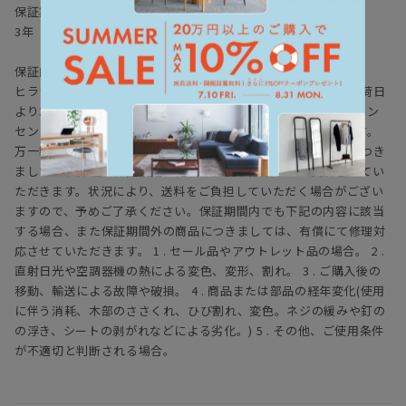
全ての工程において大切になるのが、
保証期間
職人の心と培った豊富な知識、経験です。
3年
デザイン性の追求はもちろん、ひとつひとつ細部に至るまでの仕上
げに
保証内容
一切の妥協なく取り組んでいます。
ヒラシマでは家具を安心してご使用いただけますよう、工場出荷日
より3年間の製品保証を致します。また製品に付属する照明やコン
セントなどの電気用品に関しましては、1年間の保証を致します。
万一製造上、および構造設計上の欠陥による不良、破損などにつき
ましては、弊社の保証規定に従って無償で修理または交換させてい
ただきます。状況により、送料をご負担していただく場合がござい
ますので、予めご了承ください。保証期間内でも下記の内容に該当
する場合、また保証期間外の商品につきましては、有償にて修理対
応させていただきます。 1 . セール品やアウトレット品の場合。 2 .
直射日光や空調器機の熱による変色、変形、割れ。 3 . ご購入後の
移動、輸送による故障や破損。 4 . 商品または部品の経年変化(使用
に伴う消耗、木部のささくれ、ひび割れ、変色。ネジの緩みや釘の
の浮き、シートの剥がれなどによる劣化。) 5 . その他、ご使用条件
が不適切と判断される場合。