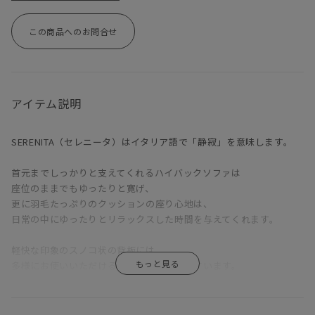
この商品へのお問合せ
アイテム説明
SERENITA（セレニータ）はイタリア語で「静寂」を意味します。
首元までしっかりと支えてくれるハイバックソファは
座位のままでもゆったりと寛げ、
更に羽毛たっぷりのクッションの座り心地は、
日常の中にゆったりとリラックスした時間を与えてくれます。
軽快な印象のスノコ状の背板には、
多様にお使いいただけるカウンターがついています。
高さ73.5cmに設定された奥行き浅めのカウンターは、
パソコン作業などのデスクワークやソファで寛ぐ時間のサイドテー
ブルなど、