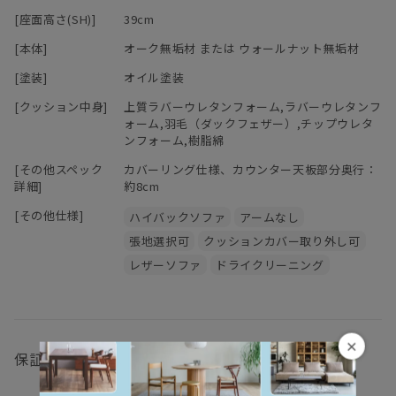
インテリアをお楽しみいただけるよう多彩な生地をご用意しており
[座面高さ(SH)]
39cm
ます。
※「節少なめ」のご注文につきましては、別途お見積りにて承って
おります。
[本体]
オーク無垢材 または ウォールナット無垢材
木部はオークとウォールナットの2種類からお選びいただけます。
ご希望の場合は
お問い合わせ
ください。
[塗装]
オイル塗装
パッと明るくナチュラルな雰囲気に仕上げたい方にはオーク、
落ち着きと高級感をプラスしたい方にはウォールナットがおすすめ
[クッション中身]
上質ラバーウレタンフォーム,ラバーウレタンフ
ォーム,羽毛（ダックフェザー）,チップウレタ
です。
ンフォーム,樹脂綿
替カバーの販売もございます。ご希望の方は、お気軽にお問い合わ
[その他スペック
カバーリング仕様、カウンター天板部分奥行：
せください。
詳細]
約8cm
[その他仕様]
ハイバックソファ
アームなし
張地選択可
クッションカバー取り外し可
ーーーーーーーーーーーーーーーーーーーーーーーーーー
「 心地よい緊張感漂うミニマルな造形を 素材感たっぷりに 」
レザーソファ
ドライクリーニング
というデザインコンセプトの基、
ひとつひとつを大切に創り上げるHIRASHIMAの家具。
製品毎に細部まで考え抜かれた設計、木目の美しさや手触り感に
×
保証
大きな影響を与える丁寧な研磨、伝統工法を用いた組み立て、
大事にお届けする為丹精込めて仕上げる梱包。