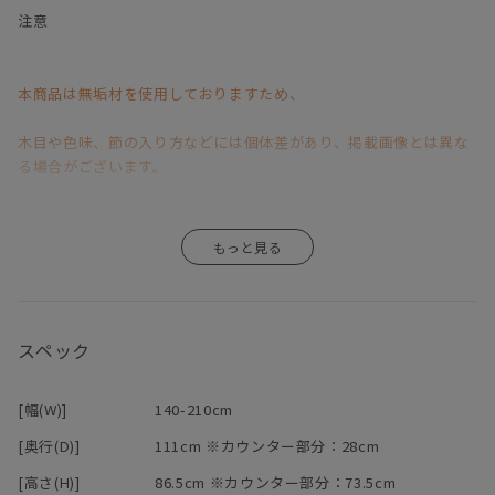
コンパクトな見かけ以上に大変使い勝手が良いです。
注意
背・腰当てクッション・座面は3層構造。
良質な素材を的確に使用することで薄さの中に、
本商品は無垢材を使用しておりますため、
確かな座り心地を実現しました。
チップウレタンをベースに
木目や色味、節の入り方などには個体差があり、掲載画像とは異な
ラバーウレタン重ねることで、沈み込みの加減や感触を調整。
る場合がございます。
その上に100%羽毛を使用し、
程よい沈み込みと包むような掛け心地を造り上げています。
背には、ラバーウレタンをダックフェザーで挟み込んでいるため、
そのため、「イメージと異なる」といった理由による返品・交換は
クッションの型崩れや枠当たり感を防ぎます。
また、背と座の間に自由に配置できるクッションは、
お受けいたしかねますので、あらかじめご了承くださいますようお
腰あてや枕代わりに最適です。
願い申し上げます。
スペック
小さいお子様やペットがいるご家庭で重宝するカバーリング仕様。
背もたれ・座面には、それぞれファスナーがついて、簡単に脱着が
無垢材ならではの風合いや経年変化が商品の魅力の一つですので、
可能です。
[幅(W)]
140-210cm
（汚れが付いた時には早めのドライクリーニングをお勧めしていま
その味わいをお楽しみいただきながら、末永くご愛用いただけます
[奥行(D)]
111cm ※カウンター部分：28cm
す。）
と幸いです。
また、模様替えや季節の変わり目、気分転換に色を変えて
[高さ(H)]
86.5cm ※カウンター部分：73.5cm