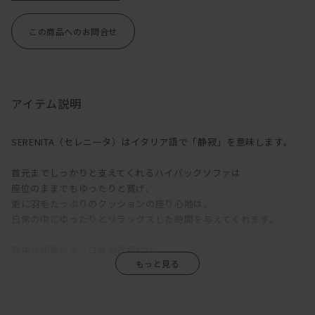
この商品へのお問合せ
アイテム説明
SERENITA（セレニータ）はイタリア語で「静寂」を意味します。
首元までしっかりと支えてくれるハイバックソファは
座位のままでもゆったりと寛げ、
更に羽毛たっぷりのクッションの座り心地は、
日常の中にゆったりとリラックスした時間を与えてくれます。
軽快な印象のスノコ状の背板には、
多様にお使いいただけるカウンターがついています。
高さ73.5cmに設定された奥行き浅めのカウンターは、
パソコン作業などのデスクワークやソファで寛ぐ時間のサイドテー
ブルなど、