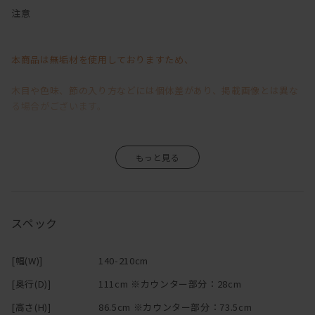
コンパクトな見かけ以上に大変使い勝手が良いです。
注意
背・腰当てクッション・座面は3層構造。
良質な素材を的確に使用することで薄さの中に、
本商品は無垢材を使用しておりますため、
確かな座り心地を実現しました。
チップウレタンをベースに
木目や色味、節の入り方などには個体差があり、掲載画像とは異な
ラバーウレタン重ねることで、沈み込みの加減や感触を調整。
る場合がございます。
その上に100%羽毛を使用し、
程よい沈み込みと包むような掛け心地を造り上げています。
背には、ラバーウレタンをダックフェザーで挟み込んでいるため、
そのため、「イメージと異なる」といった理由による返品・交換は
クッションの型崩れや枠当たり感を防ぎます。
また、背と座の間に自由に配置できるクッションは、
お受けいたしかねますので、あらかじめご了承くださいますようお
腰あてや枕代わりに最適です。
願い申し上げます。
スペック
小さいお子様やペットがいるご家庭で重宝するカバーリング仕様。
背もたれ・座面には、それぞれファスナーがついて、簡単に脱着が
無垢材ならではの風合いや経年変化が商品の魅力の一つですので、
可能です。
[幅(W)]
140-210cm
（汚れが付いた時には早めのドライクリーニングをお勧めしていま
その味わいをお楽しみいただきながら、末永くご愛用いただけます
[奥行(D)]
111cm ※カウンター部分：28cm
す。）
と幸いです。
また、模様替えや季節の変わり目、気分転換に色を変えて
[高さ(H)]
86.5cm ※カウンター部分：73.5cm