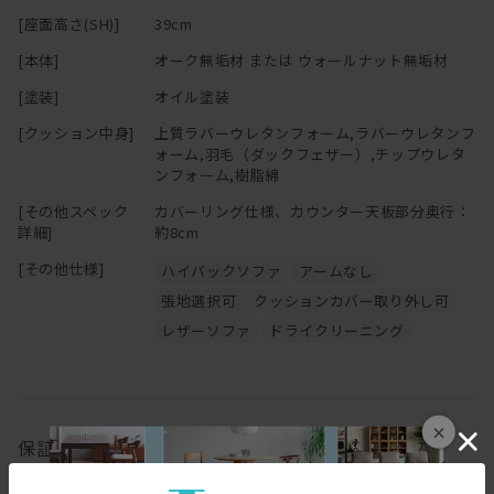
インテリアをお楽しみいただけるよう多彩な生地をご用意しており
[座面高さ(SH)]
39cm
ます。
※「節少なめ」のご注文につきましては、別途お見積りにて承って
おります。
[本体]
オーク無垢材 または ウォールナット無垢材
木部はオークとウォールナットの2種類からお選びいただけます。
ご希望の場合は
お問い合わせ
ください。
[塗装]
オイル塗装
パッと明るくナチュラルな雰囲気に仕上げたい方にはオーク、
落ち着きと高級感をプラスしたい方にはウォールナットがおすすめ
[クッション中身]
上質ラバーウレタンフォーム,ラバーウレタンフ
ォーム,羽毛（ダックフェザー）,チップウレタ
です。
ンフォーム,樹脂綿
替カバーの販売もございます。ご希望の方は、お気軽にお問い合わ
[その他スペック
カバーリング仕様、カウンター天板部分奥行：
せください。
詳細]
約8cm
[その他仕様]
ハイバックソファ
アームなし
張地選択可
クッションカバー取り外し可
ーーーーーーーーーーーーーーーーーーーーーーーーーー
「 心地よい緊張感漂うミニマルな造形を 素材感たっぷりに 」
レザーソファ
ドライクリーニング
というデザインコンセプトの基、
ひとつひとつを大切に創り上げるHIRASHIMAの家具。
製品毎に細部まで考え抜かれた設計、木目の美しさや手触り感に
×
保証
大きな影響を与える丁寧な研磨、伝統工法を用いた組み立て、
大事にお届けする為丹精込めて仕上げる梱包。