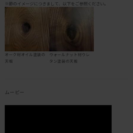
※節のイメージにつきまして、以下をご参照ください。
オーク材オイル塗装の
ウォールナット材ウレ
天板
タン塗装の天板
ムービー