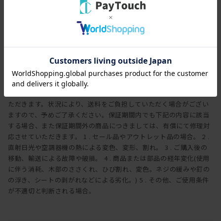
全ての工程において大切になるのが、
保証期間
職人の心と培った豊富な知識、経験です。
3年
デザイン性の追求はもちろん、ひとつひとつ細部に至るまでの仕上
げに
保証内容
一切の妥協なく取り組んでいます。
ヒラシマでは家具を安心してご使用いただけますよう、工場出荷日
より3年間の製品保証を致します。また製品に付属する照明やコン
セントなどの電気用品に関しましては、1年間の保証を致します。
万一製造上、および構造設計上の欠陥による不良、破損などにつき
ましては、弊社の保証規定に従って無償で修理または交換させてい
ただきます。状況により、送料をご負担していただく場合がござい
ますので、予めご了承ください。保証期間内でも下記の内容に該当
する場合、また保証期間外の商品につきましては、有償にて修理対
応させていただきます。 1 . セール品やアウトレット品の場合。 2 .
直射日光や空調器機の熱による変色、変形、割れ。 3 . ご購入後の
移動、輸送による故障や破損。 4 . 商品または部品の経年変化(使用
に伴う消耗、木部のささくれ、ひび割れ、変色。ネジの緩みや釘の
の浮き、シートの剥がれなどによる劣化。) 5 . その他、ご使用条件
が不適切と判断される場合。