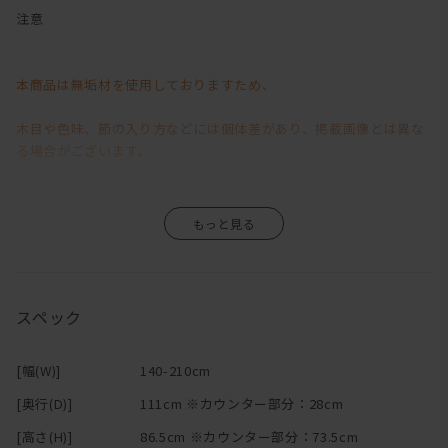
コンパクトな見かけ以上に大変使い勝手が良いです。
注意
背・腰当てクッション・座面は3層構造。
良質な素材を的確に使用することで薄さの中に、
本商品は無垢材を使用しておりますため、
確かな座り心地を実現しました。
チップウレタンをベースに
木目や色味、節の入り方などには個体差があり、掲載画像とは異な
ラバーウレタン重ねることで、沈み込みの加減や感触を調整。
る場合がございます。
その上に100%羽毛を使用し、
程よい沈み込みと包むような掛け心地を造り上げています。
背には、ラバーウレタンをダックフェザーで挟み込んでいるため、
そのため、「イメージと異なる」といった理由による返品・交換は
クッションの型崩れや枠当たり感を防ぎます。
また、背と座の間に自由に配置できるクッションは、
お受けいたしかねますので、あらかじめご了承くださいますようお
腰あてや枕代わりに最適です。
願い申し上げます。
スペック
小さいお子様やペットがいるご家庭で重宝するカバーリング仕様。
背もたれ・座面には、それぞれファスナーがついて、簡単に脱着が
無垢材ならではの風合いや経年変化が商品の魅力の一つですので、
可能です。
[幅(W)]
140-210cm
（汚れが付いた時には早めのドライクリーニングをお勧めしていま
その味わいをお楽しみいただきながら、末永くご愛用いただけます
[奥行(D)]
111cm ※カウンター部分：28cm
す。）
と幸いです。
また、模様替えや季節の変わり目、気分転換に色を変えて
[高さ(H)]
86.5cm ※カウンター部分：73.5cm