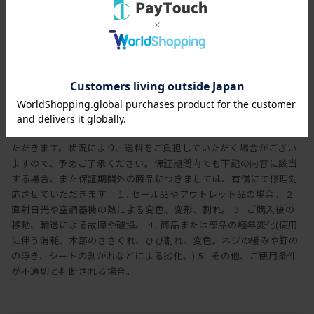
全ての工程において大切になるのが、
保証期間
職人の心と培った豊富な知識、経験です。
3年
デザイン性の追求はもちろん、ひとつひとつ細部に至るまでの仕上
げに
保証内容
一切の妥協なく取り組んでいます。
ヒラシマでは家具を安心してご使用いただけますよう、工場出荷日
より3年間の製品保証を致します。また製品に付属する照明やコン
セントなどの電気用品に関しましては、1年間の保証を致します。
万一製造上、および構造設計上の欠陥による不良、破損などにつき
ましては、弊社の保証規定に従って無償で修理または交換させてい
ただきます。状況により、送料をご負担していただく場合がござい
ますので、予めご了承ください。保証期間内でも下記の内容に該当
する場合、また保証期間外の商品につきましては、有償にて修理対
応させていただきます。 1 . セール品やアウトレット品の場合。 2 .
直射日光や空調器機の熱による変色、変形、割れ。 3 . ご購入後の
移動、輸送による故障や破損。 4 . 商品または部品の経年変化(使用
に伴う消耗、木部のささくれ、ひび割れ、変色。ネジの緩みや釘の
の浮き、シートの剥がれなどによる劣化。) 5 . その他、ご使用条件
が不適切と判断される場合。