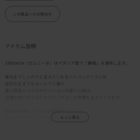
この商品へのお問合せ
アイテム説明
SERENITA（セレニータ）はイタリア語で「静寂」を意味します。
首元までしっかりと支えてくれるハイバックソファは
座位のままでもゆったりと寛げ、
更に羽毛たっぷりのクッションの座り心地は、
日常の中にゆったりとリラックスした時間を与えてくれます。
軽快な印象のスノコ状の背板には、
多様にお使いいただけるカウンターがついています。
高さ73.5cmに設定された奥行き浅めのカウンターは、
パソコン作業などのデスクワークやソファで寛ぐ時間のサイドテー
ブルなど、