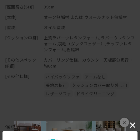
インテリアをお楽しみいただけるよう多彩な生地をご用意しており
[座面高さ(SH)]
39cm
ます。
※「節少なめ」のご注文につきましては、別途お見積りにて承って
おります。
[本体]
オーク無垢材 または ウォールナット無垢材
木部はオークとウォールナットの2種類からお選びいただけます。
ご希望の場合は
お問い合わせ
ください。
[塗装]
オイル塗装
パッと明るくナチュラルな雰囲気に仕上げたい方にはオーク、
落ち着きと高級感をプラスしたい方にはウォールナットがおすすめ
[クッション中身]
上質ラバーウレタンフォーム,ラバーウレタンフ
ォーム,羽毛（ダックフェザー）,チップウレタ
です。
ンフォーム,樹脂綿
替カバーの販売もございます。ご希望の方は、お気軽にお問い合わ
[その他スペック
カバーリング仕様、カウンター天板部分奥行：
せください。
詳細]
約8cm
[その他仕様]
ハイバックソファ
アームなし
張地選択可
クッションカバー取り外し可
ーーーーーーーーーーーーーーーーーーーーーーーーーー
「 心地よい緊張感漂うミニマルな造形を 素材感たっぷりに 」
レザーソファ
ドライクリーニング
というデザインコンセプトの基、
ひとつひとつを大切に創り上げるHIRASHIMAの家具。
製品毎に細部まで考え抜かれた設計、木目の美しさや手触り感に
×
保証
大きな影響を与える丁寧な研磨、伝統工法を用いた組み立て、
大事にお届けする為丹精込めて仕上げる梱包。