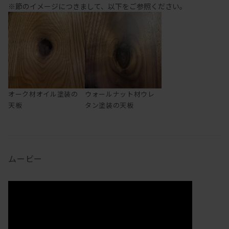
※節のイメージにつきまして、以下をご参照ください。
オーク材オイル塗装の
ウォールナット材ウレ
天板
タン塗装の天板
ムービー