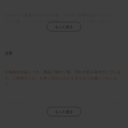
ふんわりと身体を包んでくれる、フェザーが多めのクッション。
ここに座ってしまうと一日中動けなくなりそうな掛け心地です。
ハイバックながらソファ全体の高さは低めなので、お部屋の中でも
圧迫感無く設置して頂けます。
158cmの私でも頭の半分まで支えてくれるクッションの高さなの
で、
注意
テレビを観ていて首が疲れてしまっても大丈夫。
また腰部分にある細長いクッションを避ければ
※現品処分品につき、商品に細かい傷、汚れがある場合がございま
奥行きが確保されるので、大人の方も十分に寝転がれるサイズ感で
す。ご理解のうえ、お買い求めいただきますようお願いいたしま
す。
す。
ソファの上では意外といろんな体勢を取りがちですが、
私のおすすめは腰クッションを抱っこして、体育座り。
映画をじっくり見てる時に意外と落ち着く体勢だったりします。
実物を東京ショールームにてご覧いただけますので、お近くのお客
様はなるべく直接商品をご確認のうえ、ご購入いただけますようお
更には脚の部分が床にベタ付けではなくて、7cmの丸脚が付いてい
願いいたします。遠方のお客様には写真を送らせていただきます。
るので