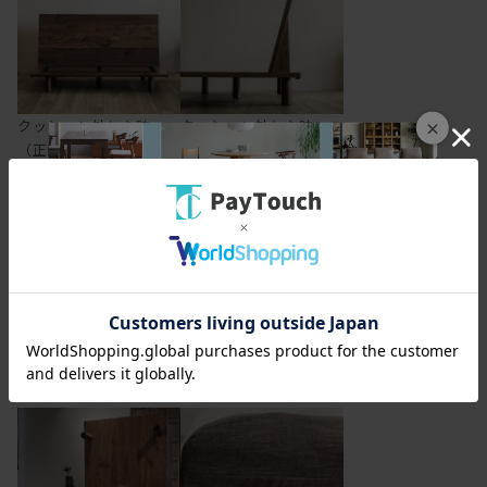
クッション外した時
クッション外した時
×
（正面）
（側面）
クッション
脚を外してのご使用も
可