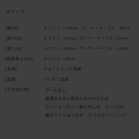
どこか軽やかな印象。横から見た時の木フレームも薄く見えるの
で、
詳細は03-6222-0763またはrignaonline@rigna.comまでお気軽に
スペック
ナチュラルになりすぎず程よく木の温もりを感じられます。
お問い合わせください。
後ろ姿もポイント。
[幅(W)]
※ソファ：140cm／コーナーテーブル：84cm
ちょっとした飾りスペースがあるので、普段よく見る雑誌などを
[奥行(D)]
※ソファ：87cm／コーナーテーブル：84cm
置いても良いですし、お気に入りの小物を並べても◎。
リビングに置いているだけで空間を彩ってくれる一台となっていま
[高さ(H)]
※ソファ：89cm／コーナーテーブル：19cm
す。
[座面高さ(SH)]
※ソファ：38cm
さらにさらに、クッションは全てカバーリングになっているので
[本体]
ウォールナット突板
ドライクリーニングに出して頂く事が可能。
[塗装]
ウレタン塗装
汚れてしまっても気兼ねなくお使い頂けるので、長くお使い頂けま
す。
[その他仕様]
アームなし
座面かため＋背もたれやわらかめ
コーナーテーブルはソファの間に挟む事で、
クッションカバー取り外し可
ルンバOK
テーブルライトやお気に入りの小物を置くことができ
置きクッション付き
ドライクリーニング
素敵にリビング空間を演出できちゃいます。
もちろん、普段読む雑誌やコーヒーカップなどを置いて頂いても◎
テーブル自体のデザインも非常にシンプルで、