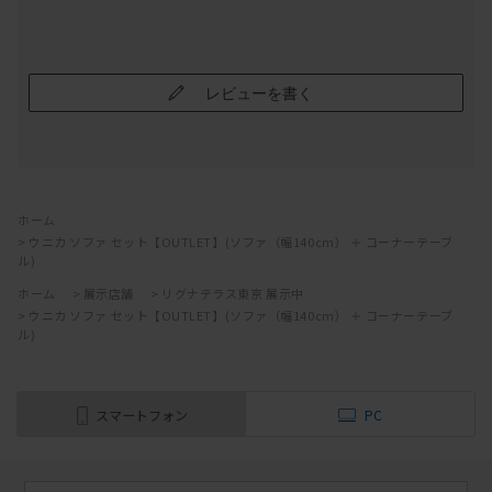
レビューを書く
ホーム
>
ウニカ ソファ セット【OUTLET】(ソファ（幅140cm） ＋ コーナーテーブ
ル)
ホーム
>
展示店舗
>
リグナテラス東京 展示中
>
ウニカ ソファ セット【OUTLET】(ソファ（幅140cm） ＋ コーナーテーブ
ル)
スマートフォン
PC