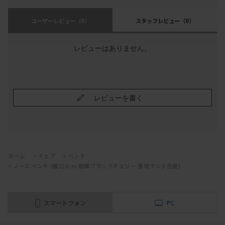
ユーザーレビュー
（0）
スタッフレビュー
（0）
レビューはありません。
レビューを書く
ホーム
>
チェア
>
ベンチ
>
ノース ベンチ (幅120cm 樹種ブラックチェリー 張地ランク合皮)
スマートフォン
PC