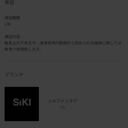
保証
保証期間
1年
保証内容
製造上の不具合や、通常使用の範囲内と認められる破損に関しては
無償で修理致します。
ブランド
シキファニチア
SIKI