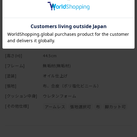
木材はレッドオーク、ホワイトオーク、ブラックチェリー、ウォー
ルナットの4種類。
張り地もいろいろと用意されており、お好みにアレンジできます。
スペック
余分な主張はせず、それでいて存在感のあるモノ。
[幅(W)]
100-120cm
新しさを求めるものでなく、古さを感じさせないモノつくり。
ナチュラルな素材を、機械と手仕事をあわせた確かな技術で加工
[奥行(D)]
40.5cm
し、
[高さ(H)]
44.5cm
仕上げはあくまで人の手と目。
[フレーム]
無垢材(無垢材)
[塗装]
オイル仕上げ
[張地]
布、合皮（ポリ塩化ビニール）
[クッション中身]
ウレタンフォーム
[その他仕様]
アームレス
張地選択可
布
脚カット可