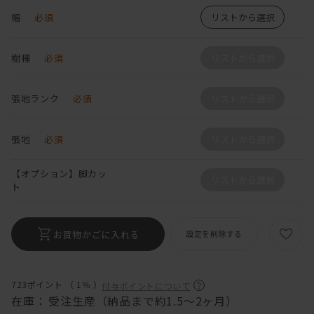
幅
必須
リストから選択
樹種
必須
リストから選択
張地ランク
必須
リストから選択
張地
必須
リストから選択
【オプション】脚カッ
リストから選択
ト
お買物かごに入れる
設定を削除する
723ポイント （
1％
）
付与ポイントについて
在庫：
受注生産（納品まで約1.5～2ヶ月）