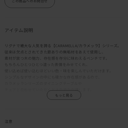
この商品へのお問合せ
アイテム説明
リグナで絶大な人気を誇る【CARAMELLA/カラメッラ】シリーズ。
従来は欠点とされてきた節ありの無垢材をあえて使用し、
素材が放つ木の魅力、存在感を存分に味わえるベンチです。
もちろんひとつひとつ違った表情をみせてくれ、
使い込めば使い込むほどいい色・味を楽しんでいただけます。
シンプルなデザインの中にも確かな存在感があるので、
カラメッラシリーズのダイニングテーブルや
チェアと合わせていただくとより迫力が増します。
無垢材であるため直射日光に長時間当たったり、
空調による乾燥や高温などによっては、木材の割れを生じることが
ありますが
それも木の持つ魅力としてご理解ください。
注意