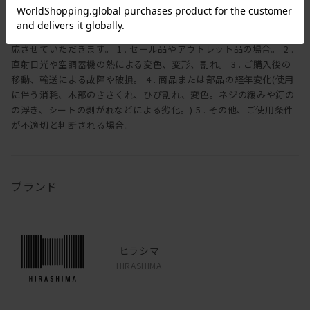
ただきます。状況により、送料をご負担していただく場合がござい
ますので、予めご了承ください。保証期間内でも下記の内容に該当
する場合、また保証期間外の商品につきましては、有償にて修理対
応させていただきます。 1 . セール品やアウトレット品の場合。 2 .
直射日光や空調器機の熱による変色、変形、割れ。 3 . ご購入後の
移動、輸送による故障や破損。 4 . 商品または部品の経年変化(使用
に伴う消耗、木部のささくれ、ひび割れ、変色。ネジの緩みや釘の
の浮き、シートの剥がれなどによる劣化。) 5 . その他、ご使用条件
が不適切と判断される場合。
ブランド
ヒラシマ
HIRASHIMA