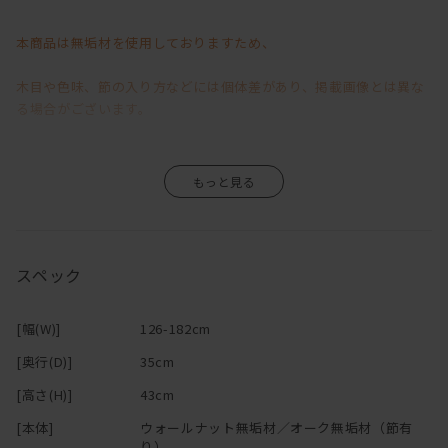
クッションは取り外しの出来るカバーリングタイプ（ファブリック
のみ）
本商品は無垢材を使用しておりますため、
なのでドライクリーニングが可能です。
ソファと一緒に替えカバーもお求め頂けますので、
木目や色味、節の入り方などには個体差があり、掲載画像とは異な
季節ごとに違った色でお楽しみ頂くのもお薦めです！
る場合がございます。
張り生地バリエーションにつきましてはお問い合わせください！
本体はウォールナットとオークの2種類、サイズも5種類から
お選びできますのでお部屋のサイズ、雰囲気よりお選びください。
そのため、「イメージと異なる」といった理由による返品・交換は
お受けいたしかねますので、あらかじめご了承くださいますようお
願い申し上げます。
スペック
無垢材ならではの風合いや経年変化が商品の魅力の一つですので、
[幅(W)]
126-182cm
その味わいをお楽しみいただきながら、末永くご愛用いただけます
[奥行(D)]
35cm
と幸いです。
[高さ(H)]
43cm
[本体]
ウォールナット無垢材／オーク無垢材（節有
※「節少なめ」のご注文につきましては、別途お見積りにて承って
り）