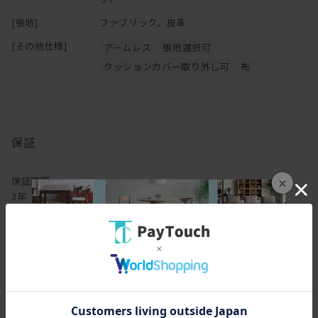
おります。
[張地]
ファブリック、皮革
ご希望の場合は
お問い合わせ
ください。
[その他仕様]
アームレス
張地選択可
クッションカバー取り外し可
布
保証
保証期間
×
3年
保証内容
ヒラシマでは家具を安心してご使用いただけますよう、工場出荷日
より3年間の製品保証を致します。また製品に付属する照明やコン
セントなどの電気用品に関しましては、1年間の保証を致します。
万一製造上、および構造設計上の欠陥による不良、破損などにつき
ましては、弊社の保証規定に従って無償で修理または交換させてい