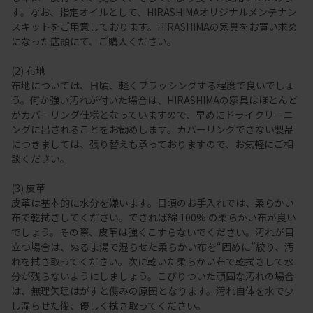
す。なお、指定オイルとして、HIRASHIMAオリジナルメンテナン
スキットをご用意しております。HIRASHIMAの家具をお買い求め
になった店頭にて、ご購入ください。
(2) 布地
布地については、日頃、軽くブラッシングする程度で良いでしょ
う。何か強い汚れが付いた場合は、HIRASHIMAの家具はほとんど
がカバーリング仕様となっていますので、早めにドライクリーニ
ングに出されることをお勧めします。カバーリングできない製品
につきましては、張り替えも承っておりますので、お気軽にご相
談ください。
(3) 皮革
皮革は基本的に水分を嫌います。日頃のお手入れでは、柔らかい
布で乾拭きしてください。できれば綿 100% の柔らかい布が良い
でしょう。その際、皮革は強くこすらないでください。汚れが目
立つ場合は、ぬるま湯で湿らせた柔らかい布を“固めに”絞り、汚
れを拭き取ってください。次に乾いた柔らかい布で乾拭きして水
分が残らないようにしましょう。こびりついた頑固な汚れの場合
は、無理矢理はがすと傷みの原因となります。汚れ自体を水で少
し湿らせた後、優しく拭き取ってください。