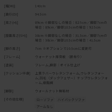
[幅(W)]
140cm
[奥行(D)]
94.5cm
[高さ(H)]
89cm ※脚部なしの場合：82.5cm／脚部7cmの
場合：89cm／脚部10.5cmの場合：92.5cm
[座面高さ(SH)]
38cm ※脚部なしの場合：31.5cm／脚部7cmの
場合：38cm／脚部10.5cmの場合：41.5cm
[脚の高さ]
7cm ※オプションで10.5cmに変更可
[フレーム]
ウォーナット厚突板 （節有り）
[塗装]
フレーム,脚部：オイル仕上げ
[クッション中身]
上質ラバーウレタンフォーム,ウレタンフォー
ム,羽毛（ダックフェザー）チップウレタンフォ
ーム,樹脂綿
[脚部]
ウォールナット無垢材
[その他仕様]
ローソファ
ハイバックソファ
アームなし