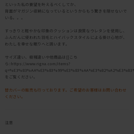
といった私の要望を叶えるべくしてか、
背面がマガジン収納になっているというからもう驚きを隠せないで
いる。。。
すっきりと軽やかな印象のクッションは良質なウレタンを使用し、
ふんだんに使われた羽毛とハイバックスタイルによる掛け心地が、
わたしを幸せな眠りへと誘います。
サイズ違い、樹種違いや他商品は[[こち
ら::https://www.rigna.com/items?
q=%E3%83%AA%E3%83%99%E3%83%AA%E3%82%A2%E3%83%
をご覧ください。
替カバーの販売も行っております。ご希望のお客様はお問い合わせ
ください。
注意