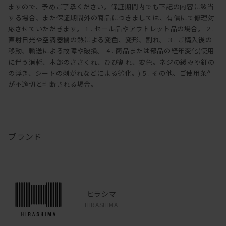
ますので、予めご了承ください。保証期間内でも下記の内容に該当
する場合、また保証期間外の商品につきましては、有償にて修理対
応させていただきます。 1 . セール品やアウトレット品の場合。 2 .
直射日光や空調器機の熱による変色、変形、割れ。 3 . ご購入後の
移動、輸送による故障や破損。 4 . 商品または部品の経年変化(使用
に伴う消耗、木部のささくれ、ひび割れ、変色。ネジの緩みや釘の
の浮き、シートの剥がれなどによる劣化。) 5 . その他、ご使用条件
が不適切と判断される場合。
ブランド
ヒラシマ
HIRASHIMA