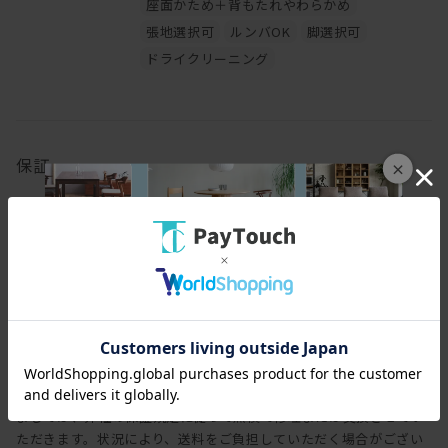
座面かため＋背もたれやわらかめ
張地選択可
ルンバOK
脚選択可
ドライクリーニング
保証
×
保証期間
3年
保証内容
ヒラシマでは家具を安心してご使用いただけますよう、工場出荷日
より3年間の製品保証を致します。また製品に付属する照明やコン
セントなどの電気用品に関しましては、1年間の保証を致します。
万一製造上、および構造設計上の欠陥による不良、破損などにつき
ましては、弊社の保証規定に従って無償で修理または交換させてい
ただきます。状況により、送料をご負担していただく場合がござい