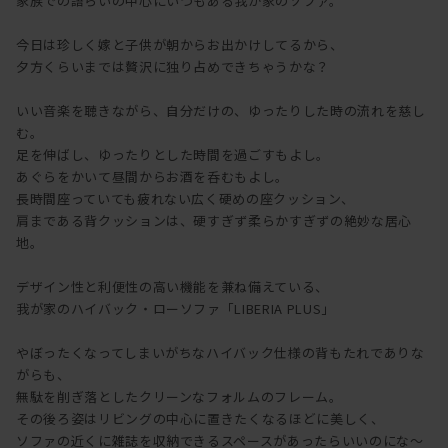
家族での語らいの中心にいつもある我が家のソファ。
今日は珍しく嫁と子供が朝からお出かけしてるから、
夕方くらいまでは贅沢に独り占めできちゃうかな？
いい音楽を聴きながら、自分だけの、ゆったりした時の流れを慈し
む。
足を伸ばし、ゆったりとした時間を過ごすもよし。
あぐらをかいて昼間からお酒を呑むもよし。
長時間座っていても疲れない広く硬めの座クッション、
肩まである背クッションは、硬すぎず柔らかすぎずの絶妙な居心
地。
デザイン性と利便性の高い機能を兼ね備えている、
我が家のハイバック・ローソファ「LIBERIA PLUS」
やぼったくなってしまいがちなハイバック仕様の背もたれでありな
がらも、
無駄を削ぎ落としたクリーンなフォルムのフレーム。
その後ろ姿はリビングの中心に置きたくなるほどに美しく、
ソファの近くに雑誌を収納できるスペースがあったらいいのにな～