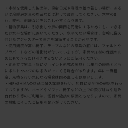
・木材を使用した製品は、直射日光や寒暖の差の著しい場所、ある
いは冷暖房器具の周囲などは避けて設置してください。木材の割
れ、変形、剥離などを起こしやすくなります。
・箱物家具は、引き出しや扉の開閉を円滑にするためにも、できる
だけ水平な場所に置いてください。水平でない場合は、台輪に備え
付けたアジャスターで高さを調節することが可能です。
・使用頻度が高い椅子、テーブルなどの家具の底には、フェルトや
プラパートなどの暖衝材が付いていますが、家具や床材の保護のた
めにもできるだけ引きずらないようにご使用ください。
・組み立て家具（特にジョイント形式の家具）は年月の経過ととも
にボルトやネジのゆるみがでてくる場合があります。年に一度程
度、点検を行い気になる場合は閉め直しをお願いします。
・HIRASHIMAの商品は耐久試験を行い、独自に安全性の確認を行っ
ておりますが、ベッドやソファ、椅子などの上での飛び跳ねや踏み
台代わり等のご利用は、怪我や破損の原因ともなりますので、家具
の機能にそったご使用をお心がけください。