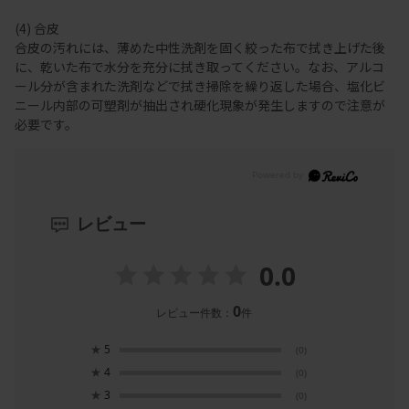
(4) 合皮
合皮の汚れには、薄めた中性洗剤を固く絞った布で拭き上げた後
に、乾いた布で水分を充分に拭き取ってください。なお、アルコ
ール分が含まれた洗剤などで拭き掃除を繰り返した場合、塩化ビ
ニール内部の可塑剤が抽出され硬化現象が発生しますので注意が
必要です。
レビュー
0.0
0
レビュー件数：
件
★
5
(0)
★
4
(0)
★
3
(0)