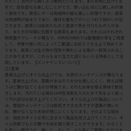
ただく」古代から続くエコ素材といえます。また布地に比べて丈
夫で、経年変化を楽しむことができ、使い込むほどに親しみが湧
く張地です。発泡レザーは完成時が最も美しい状態ですが、皮革
は完成時が始まりであり、歳月を重ねて行くにつれて味わいが出
てきます。皮革には染めたものと塗装で色を付けたものとがあ
り、またその中間に位置する皮革もあります。それらはそれぞれ
物質面やグレードが異なり、HIRASHIMAでは数種類の革をご用意
して、予算や使い方によってご要望にお応えできるよう努めてお
ります。皮革には生き物の怪我や擦れによる傷が一部見られるこ
とがありますが、これらもまた生きた証ともいえる特長として活
用しています。【メンテナンスについて】
(1) 塗装
塗装仕上げとオイル仕上げでは、木部のメンテナンスが異なりま
す。塗装仕上げは、塗幕があるので水分を透しにくく、使えば使
うほど艶が出てくるのが特長です。そのため埃を取る意味で乾拭
きします。汚れている場合は中性洗剤を入れた水で布をよく絞っ
て汚れ部分を拭き上げてください。オイル仕上げの製品について
は、普段のメンテナンスは乾拭きで大丈夫ですが塗幕が無いた
め、艶がなくなり木味が感じにくくなります。そのような場合
は、指定のオイルを布に含ませて製品を拭き上げてください。オ
イル効果でもとの艶や木味を取り戻すことができます。少なくと
も年に一度行うと、美しく、そして、より長くご愛用いただけま