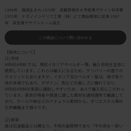
1946年 福岡生まれ 1970年 武蔵野美術大学産業デザイン科卒業
1970年 ナガノインテリア工業（株）にて商品開発に従事 1987
年 森宣雄デザインルーム設立
この商品について問い合わせる
【張地について】
(1) 布地
HIRASHIMA では、現在イタリアやベルギー等、輸入布地を主体に
使用しています。これらは輸入になるため、デリバリーの面での
デメリットもありますが、イタリア及びベルギー製は、椅子張り
地の本場でもあり、デザイン、色などの美しさに優れており、
HIRASHIMAの家具に調和しやすいため、あえて輸入布にこだわっ
ています。家具の特長や用途に適した素材を適材適所で厳選して
おり、ウールや麻などのナチュラル素材から、ポリエステル等の
化学繊維まで様々です。
(2) 皮革
皮は石油製品とは異なり、牛肉の副産物であり「牛の命を一部い