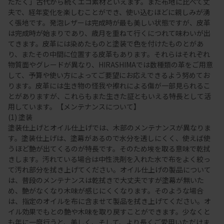
ただく」古代から続くエコ素材といえます。また布地に比べて丈
夫で、経年変化を楽しむことができ、使い込むほどに親しみが湧
く張地です。発泡レザーは完成時が最も美しい状態ですが、皮革
は完成時が始まりであり、歳月を重ねて行くにつれて味わいが出
てきます。皮革には染めたものと塗装で色を付けたものとがあ
り、またその中間に位置する皮革もあります。それらはそれぞれ
物質面やグレードが異なり、HIRASHIMAでは数種類の革をご用意
して、予算や使い方によってご要望にお応えできるよう努めてお
ります。皮革には生き物の怪我や擦れによる傷が一部見られるこ
とがありますが、これらもまた生きた証ともいえる特長として活
用しています。【メンテナンスについて】
(1) 塗装
塗装仕上げとオイル仕上げでは、木部のメンテナンスが異なりま
す。塗装仕上げは、塗幕があるので水分を透しにくく、使えば使
うほど艶が出てくるのが特長です。そのため埃を取る意味で乾拭
きします。汚れている場合は中性洗剤を入れた水で布をよく絞っ
て汚れ部分を拭き上げてください。オイル仕上げの製品について
は、普段のメンテナンスは乾拭きで大丈夫ですが塗幕が無いた
め、艶がなくなり木味が感じにくくなります。そのような場合
は、指定のオイルを布に含ませて製品を拭き上げてください。オ
イル効果でもとの艶や木味を取り戻すことができます。少なくと
も年に一度行うと、美しく、そして、より長くご愛用いただけま