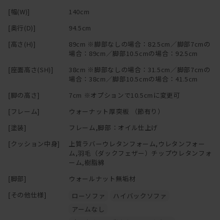
[幅(W)]
140cm
[奥行(D)]
94.5cm
[高さ(H)]
89cm ※脚部なしの場合：82.5cm／脚部7cmの
場合：89cm／脚部10.5cmの場合：92.5cm
[座面高さ(SH)]
38cm ※脚部なしの場合：31.5cm／脚部7cmの
場合：38cm／脚部10.5cmの場合：41.5cm
[脚の高さ]
7cm ※オプションで10.5cmに変更可
[フレーム]
ウォーナット厚突板 （節有り）
[塗装]
フレーム,脚部：オイル仕上げ
[クッション中身]
上質ラバーウレタンフォーム,ウレタンフォー
ム,羽毛（ダックフェザー）チップウレタンフォ
ーム,樹脂綿
[脚部]
ウォールナット無垢材
[その他仕様]
ローソファ
ハイバックソファ
アームなし