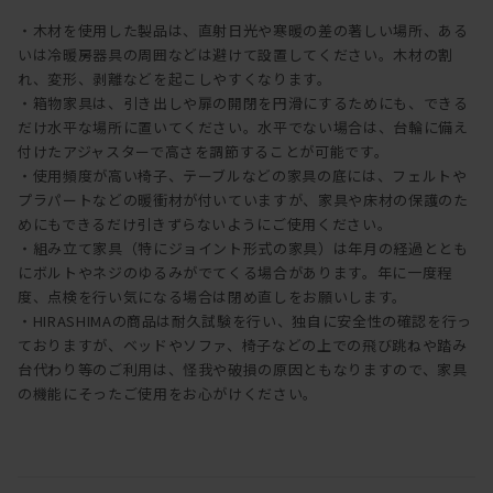
・木材を使用した製品は、直射日光や寒暖の差の著しい場所、ある
いは冷暖房器具の周囲などは避けて設置してください。木材の割
れ、変形、剥離などを起こしやすくなります。
・箱物家具は、引き出しや扉の開閉を円滑にするためにも、できる
だけ水平な場所に置いてください。水平でない場合は、台輪に備え
付けたアジャスターで高さを調節することが可能です。
・使用頻度が高い椅子、テーブルなどの家具の底には、フェルトや
プラパートなどの暖衝材が付いていますが、家具や床材の保護のた
めにもできるだけ引きずらないようにご使用ください。
・組み立て家具（特にジョイント形式の家具）は年月の経過ととも
にボルトやネジのゆるみがでてくる場合があります。年に一度程
度、点検を行い気になる場合は閉め直しをお願いします。
・HIRASHIMAの商品は耐久試験を行い、独自に安全性の確認を行っ
ておりますが、ベッドやソファ、椅子などの上での飛び跳ねや踏み
台代わり等のご利用は、怪我や破損の原因ともなりますので、家具
の機能にそったご使用をお心がけください。