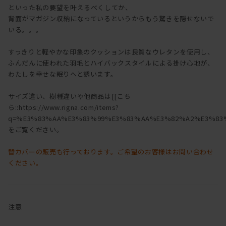
といった私の要望を叶えるべくしてか、
背面がマガジン収納になっているというからもう驚きを隠せないで
いる。。。
すっきりと軽やかな印象のクッションは良質なウレタンを使用し、
ふんだんに使われた羽毛とハイバックスタイルによる掛け心地が、
わたしを幸せな眠りへと誘います。
サイズ違い、樹種違いや他商品は[[こち
ら::https://www.rigna.com/items?
q=%E3%83%AA%E3%83%99%E3%83%AA%E3%82%A2%E3%83%
をご覧ください。
替カバーの販売も行っております。ご希望のお客様はお問い合わせ
ください。
注意