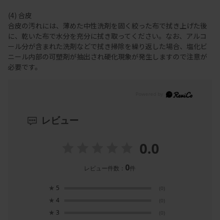
(4) 合皮
合皮の汚れには、薄めた中性洗剤を固く絞った布で拭き上げた後
に、乾いた布で水分を充分に拭き取ってください。なお、アルコ
ール分が含まれた洗剤などで拭き掃除を繰り返した場合、塩化ビ
ニール内部の可塑剤が抽出され硬化現象が発生しますので注意が
必要です。
レビュー
0.0
0
レビュー件数：
件
★
5
(0)
★
4
(0)
★
3
(0)