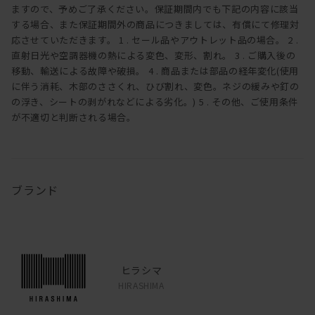
ますので、予めご了承ください。保証期間内でも下記の内容に該当
する場合、また保証期間外の商品につきましては、有償にて修理対
応させていただきます。 1 . セール品やアウトレット品の場合。 2 .
直射日光や空調器機の熱による変色、変形、割れ。 3 . ご購入後の
移動、輸送による故障や破損。 4 . 商品または部品の経年変化(使用
に伴う消耗、木部のささくれ、ひび割れ、変色。ネジの緩みや釘の
の浮き、シートの剥がれなどによる劣化。) 5 . その他、ご使用条件
が不適切と判断される場合。
ブランド
ヒラシマ
HIRASHIMA