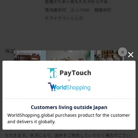
座面かため＋背もたれやわらかめ
張地選択可
ルンバOK
脚選択可
ドライクリーニング
保証
×
保証期間
3年
保証内容
ヒラシマでは家具を安心してご使用いただけますよう、工場出荷日
より3年間の製品保証を致します。また製品に付属する照明やコン
セントなどの電気用品に関しましては、1年間の保証を致します。
万一製造上、および構造設計上の欠陥による不良、破損などにつき
ましては、弊社の保証規定に従って無償で修理または交換させてい
ただきます。状況により、送料をご負担していただく場合がござい