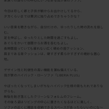
家族での語らいの中心にいつもある我が家のソファ。
今日は珍しく嫁と子供が朝からお出かけしてるから、
夕方くらいまでは贅沢に独り占めできちゃうかな？
いい音楽を聴きながら、自分だけの、ゆったりした時の流れを慈し
む。
足を伸ばし、ゆったりとした時間を過ごすもよし。
あぐらをかいて昼間からお酒を呑むもよし。
長時間座っていても疲れない広く硬めの座クッション、
肩まである背クッションは、硬すぎず柔らかすぎずの絶妙な居心
地。
デザイン性と利便性の高い機能を兼ね備えている、
我が家のハイバック・ローソファ「LIBERIA PLUS」
やぼったくなってしまいがちなハイバック仕様の背もたれでありな
がらも、
無駄を削ぎ落としたクリーンなフォルムのフレーム。
その後ろ姿はリビングの中心に置きたくなるほどに美しく、
ソファの近くに雑誌を収納できるスペースがあったらいいのにな～