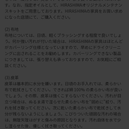
す。なお、指定オイルとして、HIRASHIMAオリジナルメンテナン
スキットをご用意しております。HIRASHIMAの家具をお買い求め
になった店頭にて、ご購入ください。
(2) 布地
布地については、日頃、軽くブラッシングする程度で良いでしょ
う。何か強い汚れが付いた場合は、HIRASHIMAの家具はほとんど
がカバーリング仕様となっていますので、早めにドライクリーニ
ングに出されることをお勧めします。カバーリングできない製品
につきましては、張り替えも承っておりますので、お気軽にご相
談ください。
(3) 皮革
皮革は基本的に水分を嫌います。日頃のお手入れでは、柔らかい
布で乾拭きしてください。できれば綿 100% の柔らかい布が良い
でしょう。その際、皮革は強くこすらないでください。汚れが目
立つ場合は、ぬるま湯で湿らせた柔らかい布を“固めに”絞り、汚
れを拭き取ってください。次に乾いた柔らかい布で乾拭きして水
分が残らないようにしましょう。こびりついた頑固な汚れの場合
は、無理矢理はがすと傷みの原因となります。汚れ自体を水で少
し湿らせた後、優しく拭き取ってください。