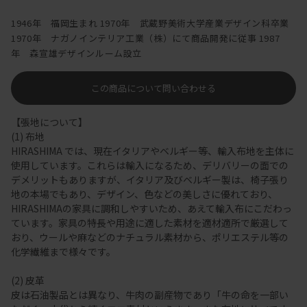
1946年 福岡生まれ 1970年 武蔵野美術大学産業デザイン科卒業
1970年 ナガノインテリア工業（株）にて商品開発に従事 1987
年 森宣雄デザインルーム設立
この商品について問い合わせる
【張地について】
(1) 布地
HIRASHIMA では、現在イタリアやベルギー等、輸入布地を主体に
使用しています。これらは輸入になるため、デリバリーの面での
デメリットもありますが、イタリア及びベルギー製は、椅子張り
地の本場でもあり、デザイン、色などの美しさに優れており、
HIRASHIMAの家具に調和しやすいため、あえて輸入布にこだわっ
ています。家具の特長や用途に適した素材を適材適所で厳選して
おり、ウールや麻などのナチュラル素材から、ポリエステル等の
化学繊維まで様々です。
(2) 皮革
皮は石油製品とは異なり、牛肉の副産物であり「牛の命を一部い