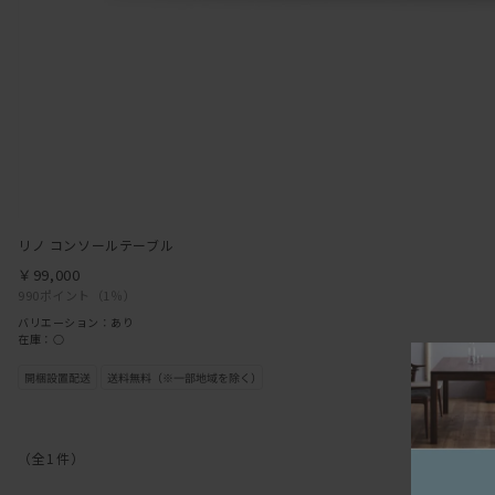
リノ コンソールテーブル
￥99,000
990ポイント
（1％）
バリエーション：あり
在庫：○
（全
1
件
）