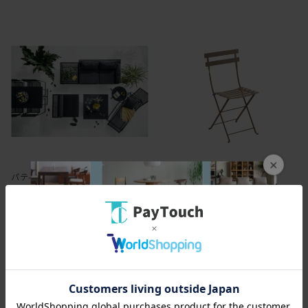
×
パティオ・プティ／マ・シリーズ
ビストロメタルチェア
￥29,700
￥24,200
297ポイント
（1％）
242ポイント
（1％）
バリエーション：あり
バリエーション：あり
在庫：○
在庫：○