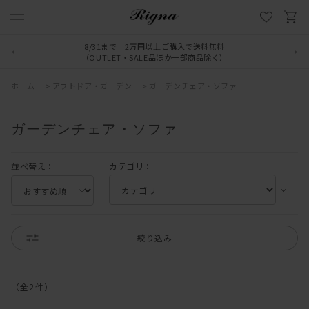
8/31まで 2万円以上ご購入で送料無料
（OUTLET・SALE品ほか一部商品除く）
ホーム
>
アウトドア・ガーデン
>
ガーデンチェア・ソファ
ガーデンチェア・ソファ
並べ替え：
カテゴリ：
絞り込み
（全
2
件
）