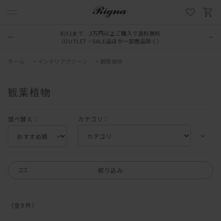
8/31まで 2万円以上ご購入で送料無料
（OUTLET・SALE品ほか一部商品除く）
ホーム
>
インテリアグリーン
>
観葉植物
観葉植物
並べ替え：
カテゴリ：
絞り込み
（全
9
件
）