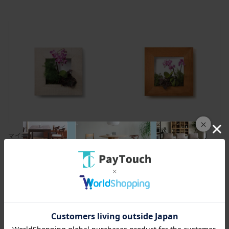
×
マイギャラリー S （フラワー）
マイギャラリー M （フラワー）
￥20,460
￥43,890
204ポイント
（1％）
438ポイント
（1％）
バリエーション：あり
バリエーション：あり
在庫：○
在庫：○