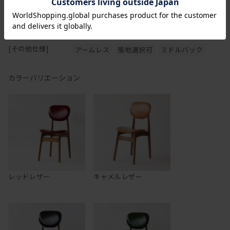
[フレーム]
ブナ材 オイルフィニッシュ ブラウン色
[張地]
合成皮革
[その他仕様]
アームレス
張地選択可
ミドルバック
カラーバリエーション
レッドレザー
キャメルレザー