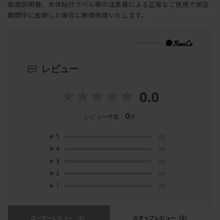
取扱説明書、本体貼付ラベル等の注意書による正常なご使用で保証
期間中に故障した場合に無償修理いたします。
レビュー
0.0
0
レビュー件数：
件
★
5
(0)
★
4
(0)
★
3
(0)
★
2
(0)
★
1
(0)
ユーザーレビュー
（0）
スタッフレビュー
（0）