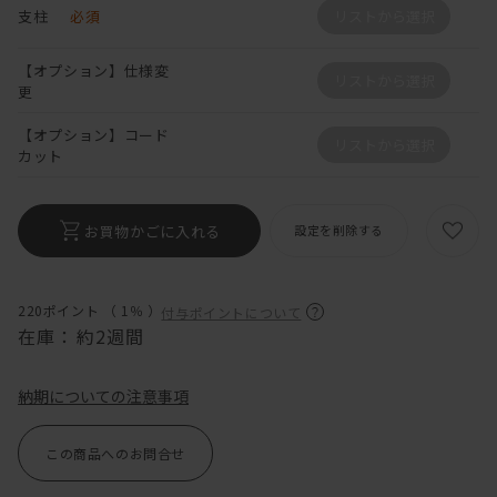
支柱
必須
リストから選択
【オプション】仕様変
リストから選択
更
【オプション】コード
リストから選択
カット
お買物かごに入れる
設定を削除する
220ポイント （
1％
）
付与ポイントについて
在庫：
約2週間
納期についての注意事項
この商品へのお問合せ