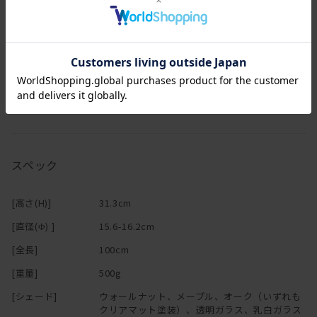
コードカット、コード延長ご希望の場合は納期約2～3週間となりま
す。
カワイイ！綺麗！かっこいい！
きっと貴方のお気に入りの【tipo】をみつけてください！!
スペック
[高さ(H)]
31.3cm
[直径(Φ) ]
15.6-16.2cm
[全長]
100cm
[重量]
500g
[シェード]
ウォールナット、メープル、オーク（いずれも
クリアマット塗装）、透明ガラス、乳白ガラス