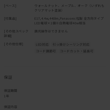
[ベース]
ウォールナット、メープル、オーク（いずれも
クリアマット塗装）
[付属品]
E17,4.4w,440lm,Panasonic社製 全方向タイプ
LED電球×1個※白熱電球40w相当
[その他スペック
調光操作はできません
詳細]
[その他仕様]
LED対応
引っ掛けシーリング対応
コード調節可
コードカット・延長可
保証
保証期間
1年
保証内容