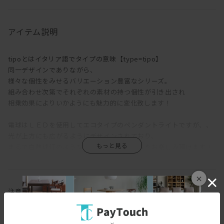
アイテム説明
tipoとはイタリア語でタイプの意味【type=tipo】
同一デザインでありながら、
様々な個性をみせるバリエーション豊富なシリーズ。
組み合わせ次第でそれぞれの素材の持つ個性が引き出され
相乗効果によりいかようにも魅力的に変化致します！
電球はＬＥＤを使用してエコタイプのペンダントライトですが、、
光が上方にも広がるようにデザインされており、
まるで白熱球灯のような温かみのある雰囲気をお楽しみ頂けます！
また通常のお部屋に備わっている引っ掛けシーリングモデルとは別
×
に、
多灯使いを楽しむためのダクトレール(配線ダクト)仕様もご用意致
注意
しておりますので、
ご注文時にいずれかご希望のタイプをお選びください！（価格は同
じです）