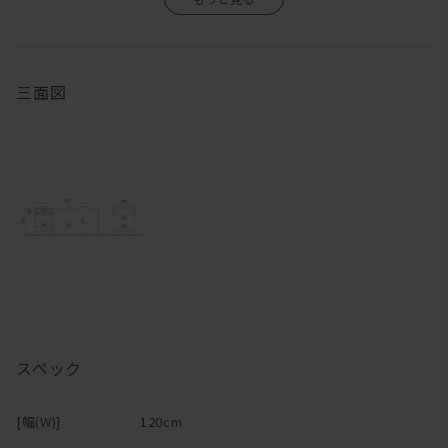
無垢の木は家具になっても生きているので、湿気を吸ったり吐いた
りし、伸び縮みをします。
そのため、ご使用になる環境や気候によって、反りや割れが生じる
場合がありますので、温度や湿度の急激な変化のない場所、乾燥す
三面図
る季節には加湿器などの使用をおすすめします。
エアコンの吹き出し口の近くや直射日光も同様に避けて下さい。
また、高温・多湿の部屋でのご使用は、カビ・ダニが発生し健康を
害する原因になりますので、部屋の換気を十分にして下さい。
直接硬いものや濡れたもの、熱をもったものを置くと、シミや変色
の原因になりますのでご注意下さい。
【オイル仕上げの家具について】
スペック
[幅(W)]
120cm
マスターウォールの家具の大半は無垢材の保護としてオイルを塗布