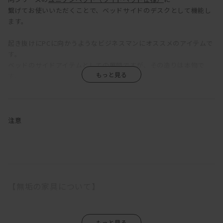
繋げてお使いいただくことで、ベッドサイドのデスクとして機能し
ます。
起き抜けにPCに向かうようなビジネスマンにオススメのアイテムで
す。
ベッドのサイドアイテムとしての展開ですが、その造りは本物で
す。
無垢材が演出する大人のムードを味わって頂けることでしょう。
マスターウォールオリジナルメンテナンスキットで
お手入れをして頂ければ、一生付き合える家具です。
注意
その他ユニゾンシリーズは
こちら
【無垢の家具について】