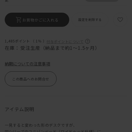
お買物かごに入れる
設定を削除する
1,485ポイント （
1％
）
付与ポイントについて
在庫：
受注生産（納品まで約1～1.5ヶ月）
納期についての注意事項
この商品へのお問合せ
アイテム説明
一見すると変わった形のデスクですが、
同シリーズの
ユニゾンベッド（ワイドヘッド仕様）
に