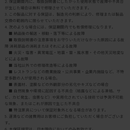
2. 保証期間内に、取扱説明書にしたがった使用状態で故障や不具合
が生じた場合は無料で修理させていただきます。
3. この製品に対する保証は、製造元の判断により、修理または製品
交換の範囲内に限らせていただきます。
4. 次のような場合には、保証期間内でも有償修理になります。
■ 納品後の輸送・移動・落下等による故障
■ 取扱説明書の注意事項をお守りいただけなかった原因による故
障 消耗部品の消耗またはそれによる故障
■ 火災・塩害・異常電圧・地震・雷・風水害・その他天災地変な
どによる故障
■ 当社以外での修理改造等による故障
■ レストランなどの商業施設・公共事業・企業内施設など、不特
定多数の人が使用される場合。
■ 表面材、塗膜などの外観部分の劣化やキズなどの場合
■ 自然現象や環境に起因する不具合（結露などによる凍結、サ
ビ、カビ発生、虫害など）や実用化されている技術では予測不可能
な現象、またはこれが原因で生じた不具合
■ 特注家具について保証対象外となる場合があります。
5. 運賃などの諸費用はお客様にご負担していただく場合がございま
す。
6. 本保証規定は、日本国内においてのみ有効です。