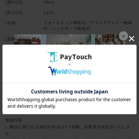
することで、木本来がもつ自然に近い 風合いや質感を生かした仕上
[奥行(D)]
40cm
げとなっております。
[高さ(H)]
52cm
木の表面に塗膜を作らないため、直射日光による日焼けをしやす
く、 傷・水分によるシミがつきやすいことがデメリットと言えま
[本体]
ウォールナット無垢材／ブラックチェリー無垢
材／レッドオーク無垢材
す。しかし傷やシミ等は、使い込んでいく中での風合い・味わいと
×
も言えます。
[塗装]
オイル仕上げ
普段のお手入れは乾拭きで十分ですが、定期的にオイルを上塗りす
[その他仕様]
引き出し付き
棚付き
奥行50cm以下
るメンテナンスを行えば、木に艶が戻り色はやや濃くなります。同
時に傷やシミは目立ちにくくもなります。
オイル塗装は、別売りのメンテナンスキッド（ドイツ・リボス社
製）を使用して、ご自身で行うことが可能です。
保証
1年に1回程度を目安としてオイルメンテナンスを行うことで、時間
の経過とともに深い味わいを楽しむことができます。
メンテナンスキットのご購入は
こちら
保証期間
【ご注意】ウレタン塗装・突板の製品にはご使用できません。
3年
保証内容
1. 商品に押される焼印の年月より3年間、本家具の保証をいたしま
す。