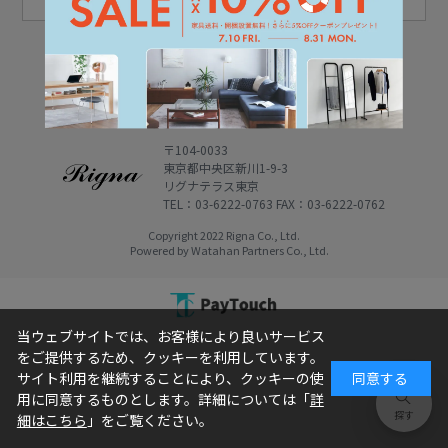
会社概要
利用規約
特定商取引表記
プライバシーポリシー
〒104-0033
東京都中央区新川1-9-3
リグナテラス東京
TEL：03-6222-0763 FAX：03-6222-0762
Copyright 2022 Rigna Co., Ltd.
Powered by Watahan Partners Co., Ltd.
当ウェブサイトでは、お客様により良いサービス
をご提供するため、クッキーを利用しています。
サイト利用を継続することにより、クッキーの使
同意する
用に同意するものとします。詳細については「
詳
細はこちら
」をご覧ください。