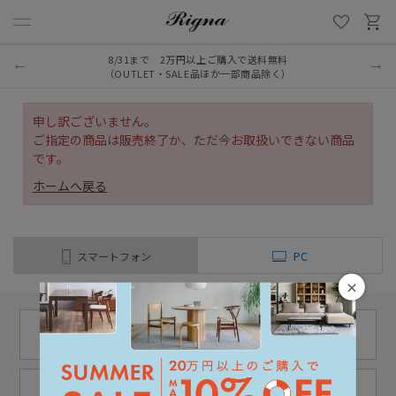
8/31まで 2万円以上ご購入で送料無料
（OUTLET・SALE品ほか一部商品除く）
申し訳ございません。
ご指定の商品は販売終了か、ただ今お取扱いできない商品
です。
ホームへ戻る
スマートフォン
PC
×
11:00 - 18:00
03-6222-0763
（土日定休）
お問い合わせ