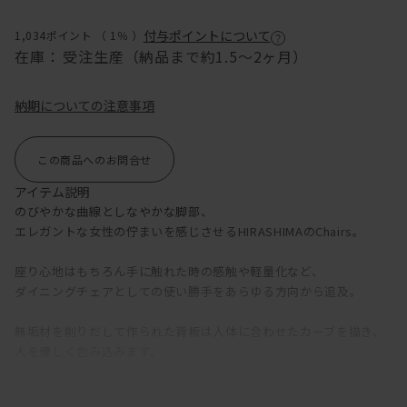
付与ポイントについて
1,034ポイント （
1％
）
在庫：
受注生産（納品まで約1.5～2ヶ月）
納期についての注意事項
この商品へのお問合せ
アイテム説明
のびやかな曲線としなやかな脚部、
エレガントな女性の佇まいを感じさせるHIRASHIMAのChairs。
座り心地はもちろん手に触れた時の感触や軽量化など、
ダイニングチェアとしての使い勝手をあらゆる方向から追及。
無垢材を削りだして作られた背板は人体に合わせたカーブを描き、
人を優しく包み込みます。
フレーム色はオーク、ウォールナットの2種類。