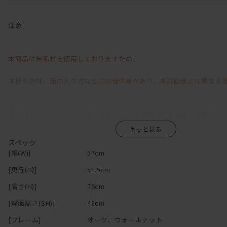
さらにファブリックタイプは
座面がカバーリング式になっているので、見た目、機能性、
両方の面で長くご使用頂けます。
注意
下地は起毛タイプの布を張っているので
クリーニング中もそのまま使用可能です。
本商品は無垢材を使用しておりますため、
木目や色味、節の入り方などには個体差があり、掲載画像とは異なる
そのため、「イメージと異なる」といった理由による返品・交換は
お受けいたしかねますので、あらかじめご了承くださいますようお願
スペック
[幅(W)]
57cm
[奥行(D)]
51.5cm
無垢材ならではの風合いや経年変化が商品の魅力の一つですので、
[高さ(H)]
76cm
その味わいをお楽しみいただきながら、末永くご愛用いただけますと
[座面高さ(SH)]
43cm
[フレーム]
オーク、ウォールナット
※「節少なめ」のご注文につきましては、別途お見積りにて承ってお