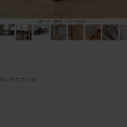
オーク（張地：パナマ920）
地ランクカプリス)